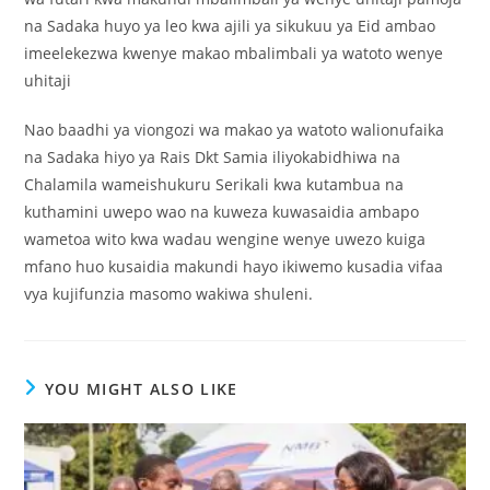
na Sadaka huyo ya leo kwa ajili ya sikukuu ya Eid ambao
imeelekezwa kwenye makao mbalimbali ya watoto wenye
uhitaji
Nao baadhi ya viongozi wa makao ya watoto walionufaika
na Sadaka hiyo ya Rais Dkt Samia iliyokabidhiwa na
Chalamila wameishukuru Serikali kwa kutambua na
kuthamini uwepo wao na kuweza kuwasaidia ambapo
wametoa wito kwa wadau wengine wenye uwezo kuiga
mfano huo kusaidia makundi hayo ikiwemo kusadia vifaa
vya kujifunzia masomo wakiwa shuleni.
YOU MIGHT ALSO LIKE