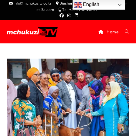
info@mchukuzitv.co.tz
Biashara Complex - P.O. Box 25074, Dar
English
es Salaam
Tel: +255 752 396 394
Home