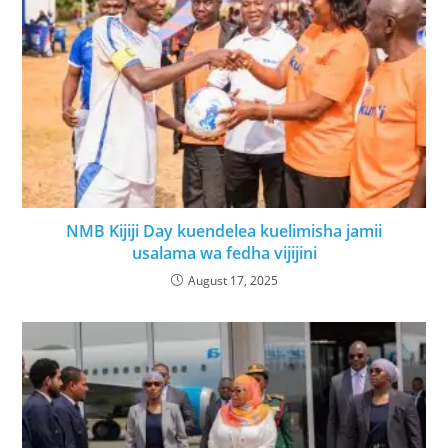
NMB Kijiji Day kuendelea kuelimisha jamii
usalama wa fedha vijijini
August 17, 2025