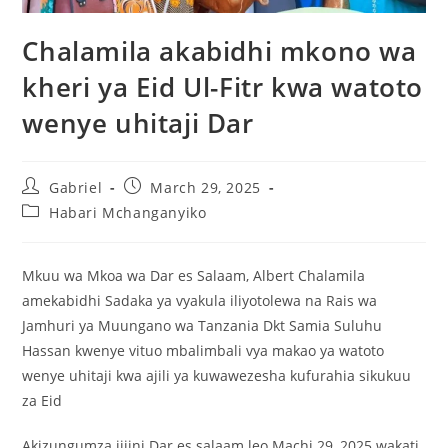
Chalamila akabidhi mkono wa
kheri ya Eid Ul-Fitr kwa watoto
wenye uhitaji Dar
Gabriel
March 29, 2025
Habari Mchanganyiko
Mkuu wa Mkoa wa Dar es Salaam, Albert Chalamila
amekabidhi Sadaka ya vyakula iliyotolewa na Rais wa
Jamhuri ya Muungano wa Tanzania Dkt Samia Suluhu
Hassan kwenye vituo mbalimbali vya makao ya watoto
wenye uhitaji kwa ajili ya kuwawezesha kufurahia sikukuu
za Eid
Akizungumza jijini Dar es salaam leo Machi 29, 2025 wakati