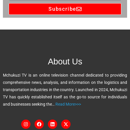
Subscribe
A
l
t
e
r
n
About Us
a
t
Mchukuzi TV is an online television channel dedicated to providing
i
comprehensive news, analysis, and information on the logistics and
v
transportation industries in the country. Launched in 2024, Mchukuzi
e
TV has quickly established itself as the go-to source for individuals
:
and businesses seeking the…
Read More>>>