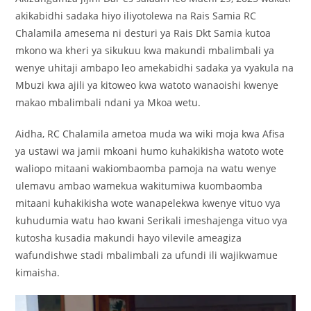
akikabidhi sadaka hiyo iliyotolewa na Rais Samia RC
Chalamila amesema ni desturi ya Rais Dkt Samia kutoa
mkono wa kheri ya sikukuu kwa makundi mbalimbali ya
wenye uhitaji ambapo leo amekabidhi sadaka ya vyakula na
Mbuzi kwa ajili ya kitoweo kwa watoto wanaoishi kwenye
makao mbalimbali ndani ya Mkoa wetu.
Aidha, RC Chalamila ametoa muda wa wiki moja kwa Afisa
ya ustawi wa jamii mkoani humo kuhakikisha watoto wote
waliopo mitaani wakiombaomba pamoja na watu wenye
ulemavu ambao wamekua wakitumiwa kuombaomba
mitaani kuhakikisha wote wanapelekwa kwenye vituo vya
kuhudumia watu hao kwani Serikali imeshajenga vituo vya
kutosha kusadia makundi hayo vilevile ameagiza
wafundishwe stadi mbalimbali za ufundi ili wajikwamue
kimaisha.