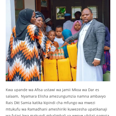
Kwa upande wa Afisa ustawi wa jamii Mkoa wa Dar es
salaam, Nyamara Elisha amezungumzia namna ambavyo
Rais Dkt Samia katika kipindi cha mfungo wa mwezi
mtukufu wa Ramadhani ameshiriki kuwezesha upatikanaji
wa futari kwa makundi mbalimbali ya wenye uhitaji pamoja