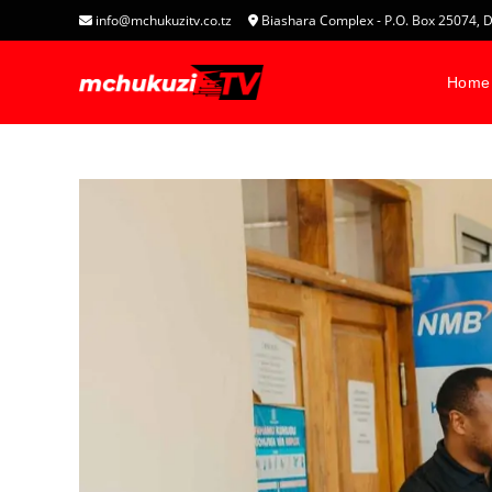
info@mchukuzitv.co.tz
Biashara Complex - P.O. Box 25074
Home