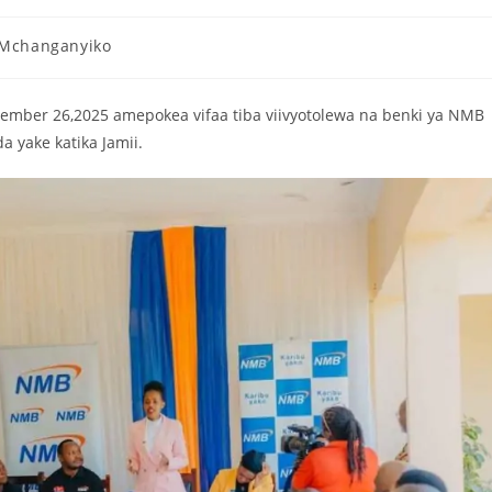
 Mchanganyiko
ember 26,2025 amepokea vifaa tiba viivyotolewa na benki ya NMB
a yake katika Jamii.