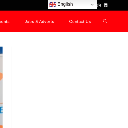
English
vents
Jobs & Adverts
Contact Us