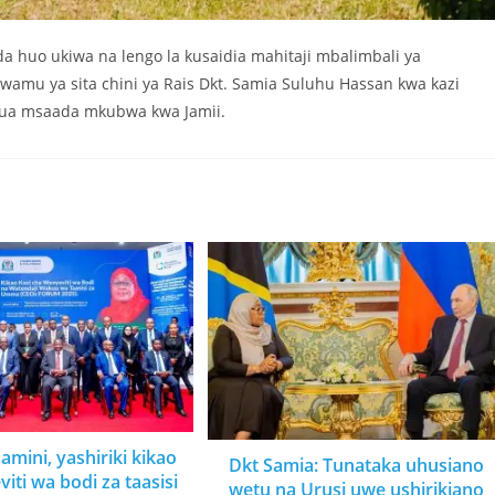
huo ukiwa na lengo la kusaidia mahitaji mbalimbali ya
awamu ya sita chini ya Rais Dkt. Samia Suluhu Hassan kwa kazi
ekua msaada mkubwa kwa Jamii.
mini, yashiriki kikao
Dkt Samia: Tunataka uhusiano
iti wa bodi za taasisi
wetu na Urusi uwe ushirikiano