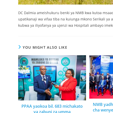
DC Dalmia ameishukuru benki ya NMB kwa kutoa msaada 
upatikanaji wa vifaa tiba na kuiunga mkono Serikali ya 
kubwa ya iliyofanya ya ujenzi wa Hospitali ambayo im
YOU MIGHT ALSO LIKE
NMB yadha
PPAA yaokoa bil. 683 michakato
cha wenyev
ya zabuni za umma