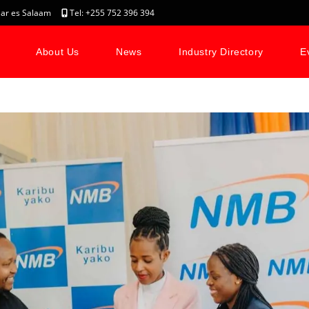
, Dar es Salaam
Tel: +255 752 396 394
About Us
News
Industry Directory
E