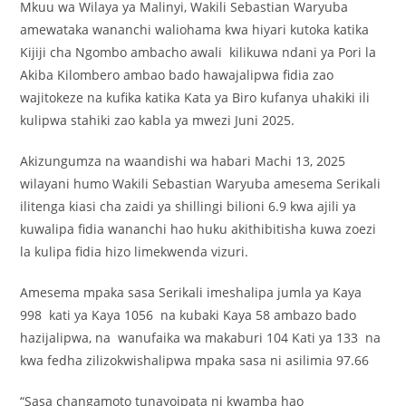
Mkuu wa Wilaya ya Malinyi, Wakili Sebastian Waryuba
amewataka wananchi waliohama kwa hiyari kutoka katika
Kijiji cha Ngombo ambacho awali kilikuwa ndani ya Pori la
Akiba Kilombero ambao bado hawajalipwa fidia zao
wajitokeze na kufika katika Kata ya Biro kufanya uhakiki ili
kulipwa stahiki zao kabla ya mwezi Juni 2025.
Akizungumza na waandishi wa habari Machi 13, 2025
wilayani humo Wakili Sebastian Waryuba amesema Serikali
ilitenga kiasi cha zaidi ya shillingi bilioni 6.9 kwa ajili ya
kuwalipa fidia wananchi hao huku akithibitisha kuwa zoezi
la kulipa fidia hizo limekwenda vizuri.
Amesema mpaka sasa Serikali imeshalipa jumla ya Kaya
998 kati ya Kaya 1056 na kubaki Kaya 58 ambazo bado
hazijalipwa, na wanufaika wa makaburi 104 Kati ya 133 na
kwa fedha zilizokwishalipwa mpaka sasa ni asilimia 97.66
“Sasa changamoto tunayoipata ni kwamba hao