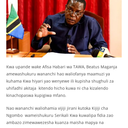
Kwa upande wake Afisa Habari wa TAWA, Beatus Maganja
amewashukuru wananchi hao waliofanya maamuzi ya
kuhama Kwa hiyari yao wenyewe ili kupisha shughuli za
uhifadhi akitaja kitendo hicho kuwa ni cha kizalendo
kinachopaswa kupigiwa mfano.
Nao wananchi waliohamia vijiji jirani kutoka Kijiji cha
Ngombo wameishukuru Serikali Kwa kuwalipa fidia zao
ambazo zimewawezesha kuanza maisha mapya na