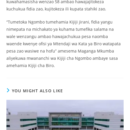
kuwahamasisha wenzao 58 ambao hawajajitokeza
kuchukua fidia zao, kujitokeza ili kupata stahiki zao.
“Tumetoka Ngombo tumehamia Kijiji jirani, fidia yangu
nimepata na michakato ya kuhama tumefika salama na
wale wenzangu ambao hawajachukua pesa naomba
waende kwenye ofisi ya Mtendaji wa Kata ya Biro watapata
pesa zao wasiwe na hofu” amesema Maganga Mkumba
aliyekuwa mwananchi wa Kijiji cha Ngombo ambaye sasa
amehamia Kijiji cha Biro.
YOU MIGHT ALSO LIKE