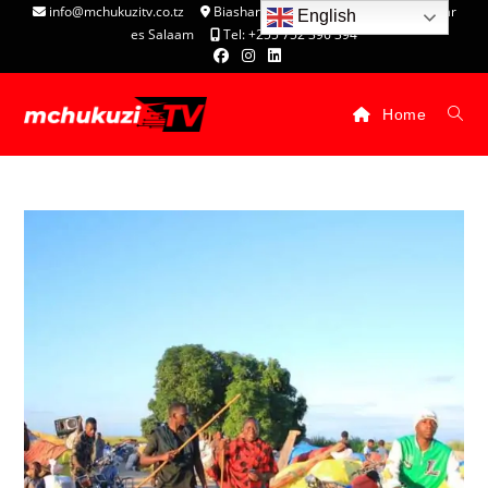
info@mchukuzitv.co.tz
Biashara Complex - P.O. Box 25074, Dar
English
es Salaam
Tel: +255 752 396 394
Home