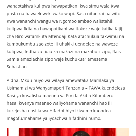
wanaotakiwa kulipwa hawapatikani kwa simu wala Kwa
posta na hawaeleweki wako wapi. Sasa nitoe rai na wito
Kwa wananchi wangu wa Ngombo ambao walistahili
kulipwa fidia na hawapatikani wajitokeze waje katika Kijiji
cha Biro watamkuta Mtendaji Kata atachukua takwimu na
kumbukumbu zao zote ili uhakiki uendelee na waweze
kulipwa, fedha za fidia za makazi na makaburi zipo, Rais
Samia ameziachia zipo waje kuchukua” amesema
Sebastian.
Aidha, Mkuu huyo wa wilaya amewataka Mamlaka ya
Usimamizi wa Wanyamapori Tanzania – TAWA kuendeleza
Kasi ya kusafisha maeneo ya Pori la Akiba Kilombero
hasa kwenye maeneo waliyohama wananchi hao ili
kurejesha uasilia wa Hifadhi hiyo ikiwemo kuondoa
magofu/mahame yaliyoachwa hifadhini humo.