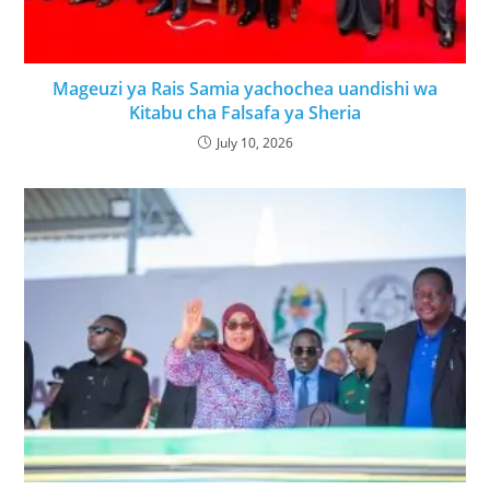
Mageuzi ya Rais Samia yachochea uandishi wa
Kitabu cha Falsafa ya Sheria
July 10, 2026