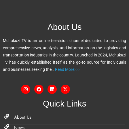
e
r
n
About Us
a
t
Mchukuzi TV is an online television channel dedicated to providing
i
comprehensive news, analysis, and information on the logistics and
v
transportation industries in the country. Launched in 2024, Mchukuzi
e
TV has quickly established itself as the go-to source for individuals
:
and businesses seeking the…
Read More>>>
Quick Links
About Us
News