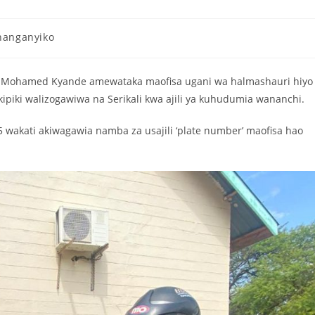
hanganyiko
, Mohamed Kyande amewataka maofisa ugani wa halmashauri hiyo
piki walizogawiwa na Serikali kwa ajili ya kuhudumia wananchi.
 wakati akiwagawia namba za usajili ‘plate number’ maofisa hao