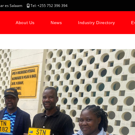
, Dar es Salaam
Tel: +255 752 396 394
About Us
News
Industry Directory
E