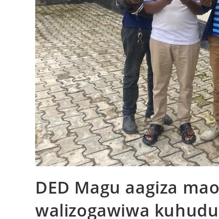
DED Magu aagiza maof
walizogawiwa kuhud