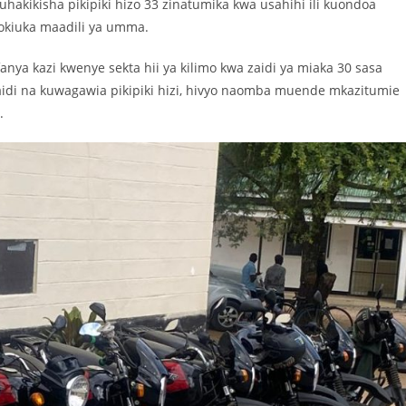
hakikisha pikipiki hizo 33 zinatumika kwa usahihi ili kuondoa
okiuka maadili ya umma.
nya kazi kwenye sekta hii ya kilimo kwa zaidi ya miaka 30 sasa
aidi na kuwagawia pikipiki hizi, hivyo naomba muende mkazitumie
.