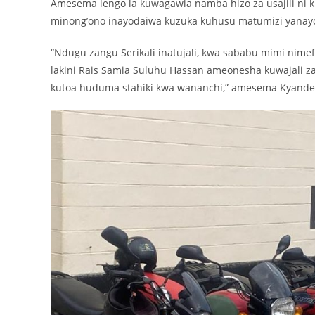
Amesema lengo la kuwagawia namba hizo za usajili ni ku
minong’ono inayodaiwa kuzuka kuhusu matumizi yanay
“Ndugu zangu Serikali inatujali, kwa sababu mimi nimefa
lakini Rais Samia Suluhu Hassan ameonesha kuwajali z
kutoa huduma stahiki kwa wananchi,” amesema Kyande