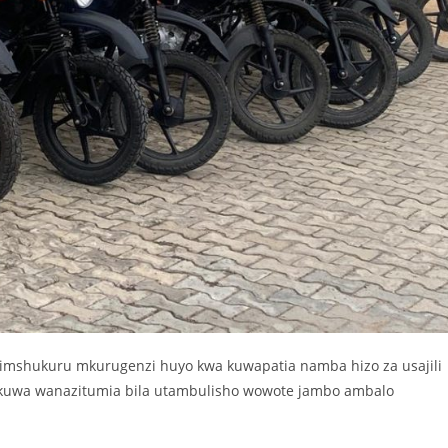
limshukuru mkurugenzi huyo kwa kuwapatia namba hizo za usajili
alikuwa wanazitumia bila utambulisho wowote jambo ambalo