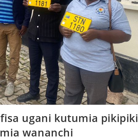
isa ugani kutumia pikipik
umia wananchi