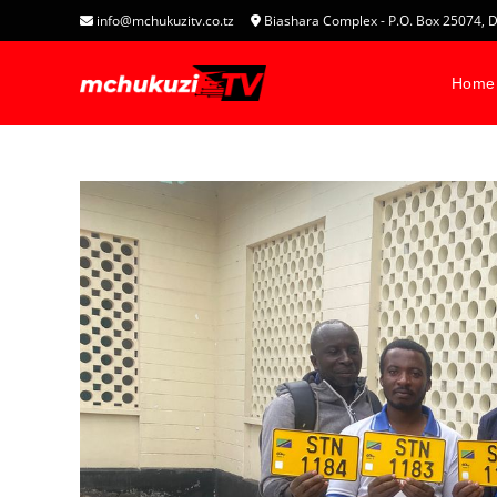
info@mchukuzitv.co.tz
Biashara Complex - P.O. Box 25074
Home