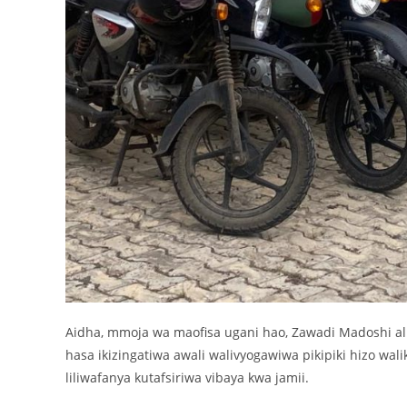
Aidha, mmoja wa maofisa ugani hao, Zawadi Madoshi a
hasa ikizingatiwa awali walivyogawiwa pikipiki hizo w
liliwafanya kutafsiriwa vibaya kwa jamii.