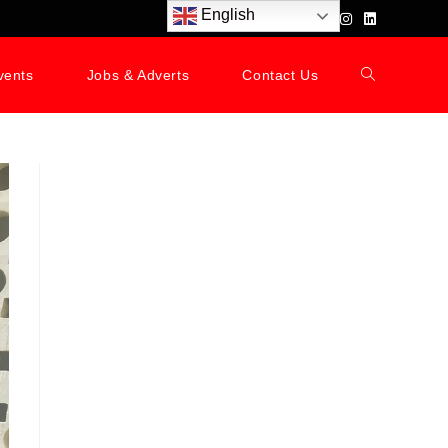
English
vents
Jobs & Adverts
Contact Us