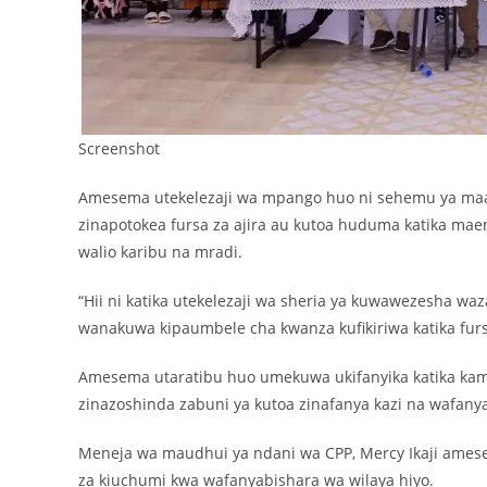
Screenshot
Amesema utekelezaji wa mpango huo ni sehemu ya maagi
zinapotokea fursa za ajira au kutoa huduma katika m
walio karibu na mradi.
“Hii ni katika utekelezaji wa sheria ya kuwawezesha w
wanakuwa kipaumbele cha kwanza kufikiriwa katika fu
Amesema utaratibu huo umekuwa ukifanyika katika ka
zinazoshinda zabuni ya kutoa zinafanya kazi na wafany
Meneja wa maudhui ya ndani wa CPP, Mercy Ikaji amese
za kiuchumi kwa wafanyabishara wa wilaya hiyo.