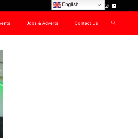
English
vents
Jobs & Adverts
Contact Us