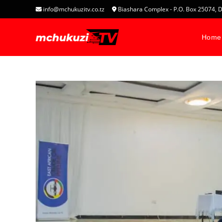
info@mchukuzitv.co.tz
Biashara Complex - P.O. Box 25074
Home