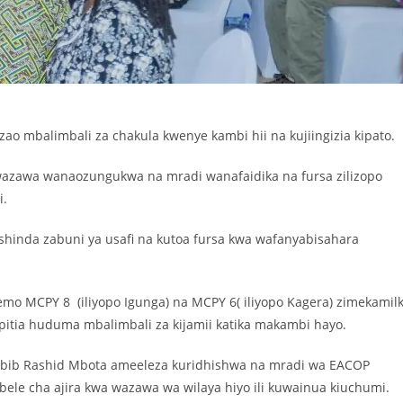
o mbalimbali za chakula kwenye kambi hii na kujiingizia kipato.
wazawa wanaozungukwa na mradi wanafaidika na fursa zilizopo
i.
hinda zabuni ya usafi na kutoa fursa kwa wafanyabisahara
wemo MCPY 8 (iliyopo Igunga) na MCPY 6( iliyopo Kagera) zimekamil
pitia huduma mbalimbali za kijamii katika makambi hayo.
Habib Rashid Mbota ameeleza kuridhishwa na mradi wa EACOP
le cha ajira kwa wazawa wa wilaya hiyo ili kuwainua kiuchumi.