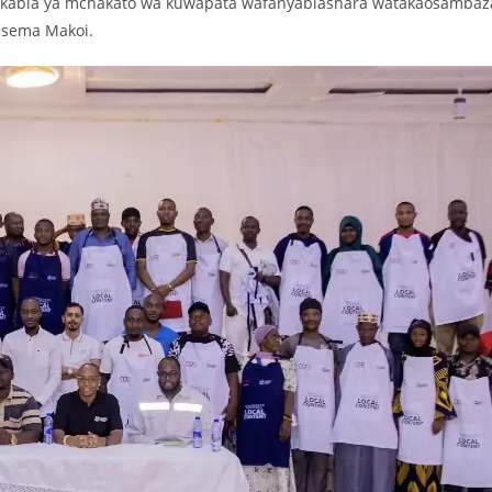
ji kabla ya mchakato wa kuwapata wafanyabiashara watakaosambaz
mesema Makoi.