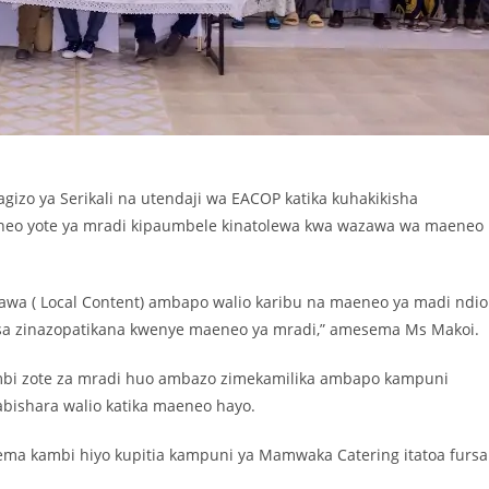
zo ya Serikali na utendaji wa EACOP katika kuhakikisha
aeneo yote ya mradi kipaumbele kinatolewa kwa wazawa wa maeneo
azawa ( Local Content) ambapo walio karibu na maeneo ya madi ndio
rsa zinazopatikana kwenye maeneo ya mradi,” amesema Ms Makoi.
mbi zote za mradi huo ambazo zimekamilika ambapo kampuni
abishara walio katika maeneo hayo.
ma kambi hiyo kupitia kampuni ya Mamwaka Catering itatoa fursa