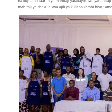
na kupeana taarifa ya mahitaji yatakayokuwa yanahita
mahitaji ya chakula kwa ajili ya kulisha kambi hiyo,” a