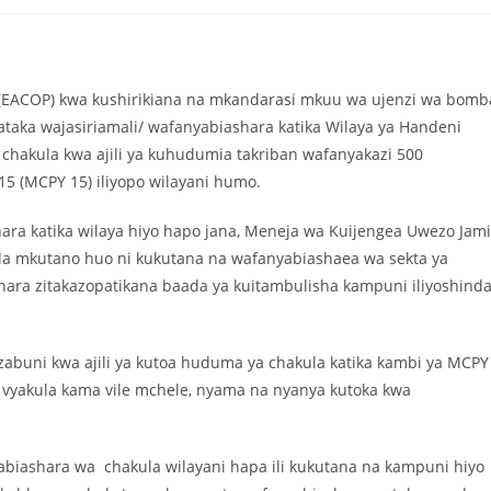
i (EACOP) kwa kushirikiana na mkandarasi mkuu wa ujenzi wa bomb
ataka wajasiriamali/ wafanyabiashara katika Wilaya ya Handeni
hakula kwa ajili ya kuhudumia takriban wafanyakazi 500
5 (MCPY 15) iliyopo wilayani humo.
a katika wilaya hiyo hapo jana, Meneja wa Kuijengea Uwezo Jami
a mkutano huo ni kukutana na wafanyabiashaea wa sekta ya
shara zitakazopatikana baada ya kuitambulisha kampuni iliyoshind
abuni kwa ajili ya kutoa huduma ya chakula katika kambi ya MCPY
ya vyakula kama vile mchele, nyama na nyanya kutoka kwa
biashara wa chakula wilayani hapa ili kukutana na kampuni hiyo