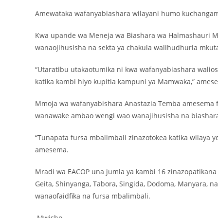
Amewataka wafanyabiashara wilayani humo kuchangamki
Kwa upande wa Meneja wa Biashara wa Halmashauri Mji
wanaojihusisha na sekta ya chakula walihudhuria mkuta
“Utaratibu utakaotumika ni kwa wafanyabiashara walio
katika kambi hiyo kupitia kampuni ya Mamwaka,” ames
Mmoja wa wafanyabishara Anastazia Temba amesema fu
wanawake ambao wengi wao wanajihusisha na biashara
“Tunapata fursa mbalimbali zinazotokea katika wilaya y
amesema.
Mradi wa EACOP una jumla ya kambi 16 zinazopatikana 
Geita, Shinyanga, Tabora, Singida, Dodoma, Manyara, na T
wanaofaidfika na fursa mbalimbali.
Mwisho