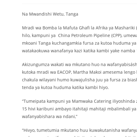
Na Mwandishi Wetu, Tanga
Mradi wa Bomba la Mafuta Ghafi la Afrika ya Masharik
hilo, kampuni ya China Petroleum Pipeline (CPP), umew
mkoani Tanga kuchangamkia fursa za kutoa huduma ya c
watakaokuwa wanafanya kazi katika kambi yake namba 1
Akizungumza wakati wa mkutano huo na wafanyabisáshar
kutoka mradi wa EACOP, Martha Makoi amesema lengo l
chakula wilayani humo kuwajulisha juu ya fursa za bia
tenda ya kutoa huduma katika kambi hiyo.
“Tumeipata kampuni ya Mamwaka Catering iliyoshinda z
15 hivi karibuni ambayo itahitaji mahitaji mbalimbali 
wafanyabishara wa ndani,”
“Hivyo, tumetumia mkutano huu kuwakutanisha wafanya