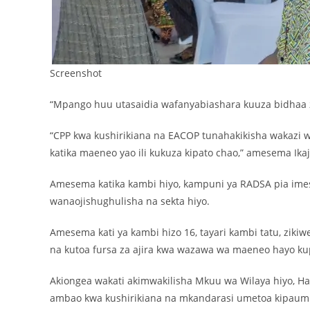
Screenshot
“Mpango huu utasaidia wafanyabiashara kuuza bidhaa za
“CPP kwa kushirikiana na EACOP tunahakikisha wakazi 
katika maeneo yao ili kukuza kipato chao,” amesema Ikaj
Amesema katika kambi hiyo, kampuni ya RADSA pia imes
wanaojishughulisha na sekta hiyo.
Amesema kati ya kambi hizo 16, tayari kambi tatu, ziki
na kutoa fursa za ajira kwa wazawa wa maeneo hayo ku
Akiongea wakati akimwakilisha Mkuu wa Wilaya hiyo, 
ambao kwa kushirikiana na mkandarasi umetoa kipaumbe