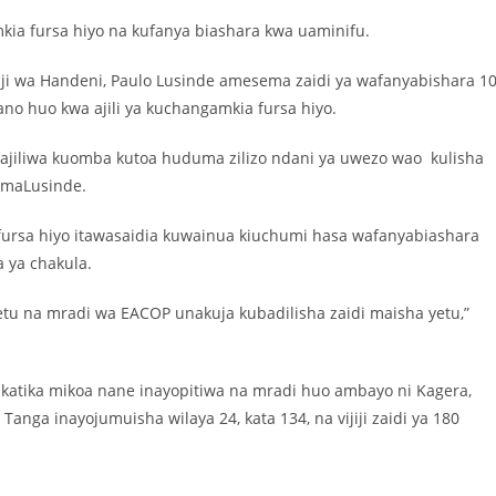
a fursa hiyo na kufanya biashara kwa uaminifu.
 wa Handeni, Paulo Lusinde amesema zaidi ya wafanyabishara 1
no huo kwa ajili ya kuchangamkia fursa hiyo.
sajiliwa kuomba kutoa huduma zilizo ndani ya uwezo wao kulisha
emaLusinde.
rsa hiyo itawasaidia kuwainua kiuchumi hasa wafanyabiashara
 ya chakula.
etu na mradi wa EACOP unakuja kubadilisha zaidi maisha yetu,”
katika mikoa nane inayopitiwa na mradi huo ambayo ni Kagera,
anga inayojumuisha wilaya 24, kata 134, na vijiji zaidi ya 180