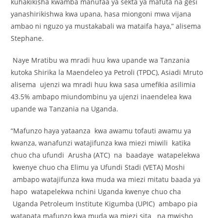
kuhakikisha kwamba manufaa ya sekta ya mafuta na gesi
yanashirikishwa kwa upana, hasa miongoni mwa vijana
ambao ni nguzo ya mustakabali wa mataifa haya,” alisema
Stephane.
Naye Mratibu wa mradi huu kwa upande wa Tanzania
kutoka Shirika la Maendeleo ya Petroli (TPDC), Asiadi Mruto
alisema ujenzi wa mradi huu kwa sasa umefikia asilimia
43.5% ambapo miundombinu ya ujenzi inaendelea kwa
upande wa Tanzania na Uganda.
“Mafunzo haya yataanza kwa awamu tofauti awamu ya
kwanza, wanafunzi watajifunza kwa miezi miwili katika
chuo cha ufundi Arusha (ATC) na baadaye watapelekwa
kwenye chuo cha Elimu ya Ufundi Stadi (VETA) Moshi
ambapo watajifunza kwa muda wa miezi mitatu baada ya
hapo watapelekwa nchini Uganda kwenye chuo cha
Uganda Petroleum Institute Kigumba (UPIC) ambapo pia
watapata mafunzo kwa muda wa miezi sita na mwisho