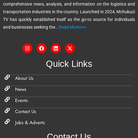
comprehensive news, analysis, and information on the logistics and
v
transportation industries in the country. Launched in 2024, Mchukuzi
e
TV has quickly established itself as the go-to source for individuals
:
and businesses seeking the…
Read More>>>
Quick Links
About Us
News
Events
Contact Us
Jobs & Adverts
Contact Us