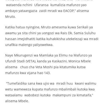
wataenda nchini Ufaransa kumalizia mafunzo yao
ambayo yataangazia zaidi mradi wa EACOP,” alisema
Mruto.
Katika hatua nyingine, Mruto amesema kuwa Serikali ya
awamu ya sita chini ya uongozi wa Rais Dk. Samia Suluhu
hassan imejidhatiti katika kuhakikisha utekelezaji wa mradi
unafikia malengo yaliyowekwa.
Naye Mkurugenzi wa Mamlaka ya Elimu na Mafunzo ya
Ufundi Stadi (VETA), kanda ya Kaskazini, Monica Mbele
alisema chuo cha Veta Moshi pia kitatumika kutoa
mafunzo kwa vijana hao 143.
“Tumefaidika sana kwa ujio wa mradi huu kwani walimu
wetu wameweza kupata mafunzo mbalimbali kutoka kwa
wataalamu wabobezi kutoka makampuni za kimataifa,”
alisema Mbele.