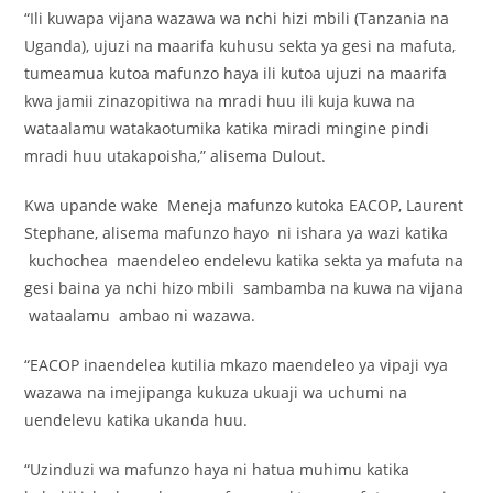
“Ili kuwapa vijana wazawa wa nchi hizi mbili (Tanzania na
Uganda), ujuzi na maarifa kuhusu sekta ya gesi na mafuta,
tumeamua kutoa mafunzo haya ili kutoa ujuzi na maarifa
kwa jamii zinazopitiwa na mradi huu ili kuja kuwa na
wataalamu watakaotumika katika miradi mingine pindi
mradi huu utakapoisha,” alisema Dulout.
Kwa upande wake Meneja mafunzo kutoka EACOP, Laurent
Stephane, alisema mafunzo hayo ni ishara ya wazi katika
kuchochea maendeleo endelevu katika sekta ya mafuta na
gesi baina ya nchi hizo mbili sambamba na kuwa na vijana
wataalamu ambao ni wazawa.
“EACOP inaendelea kutilia mkazo maendeleo ya vipaji vya
wazawa na imejipanga kukuza ukuaji wa uchumi na
uendelevu katika ukanda huu.
“Uzinduzi wa mafunzo haya ni hatua muhimu katika