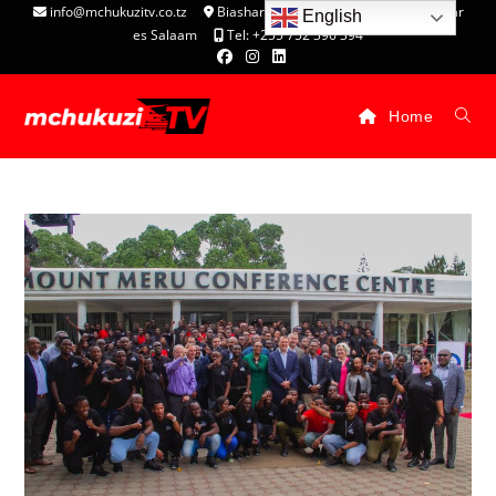
info@mchukuzitv.co.tz
Biashara Complex - P.O. Box 25074, Dar
English
es Salaam
Tel: +255 752 396 394
Home