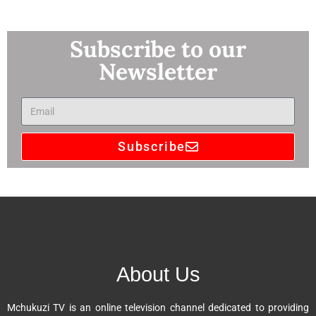
Subscribe to our
Newsletter
Subscribe
A
l
t
e
r
n
About Us
a
t
Mchukuzi TV is an online television channel dedicated to providing
i