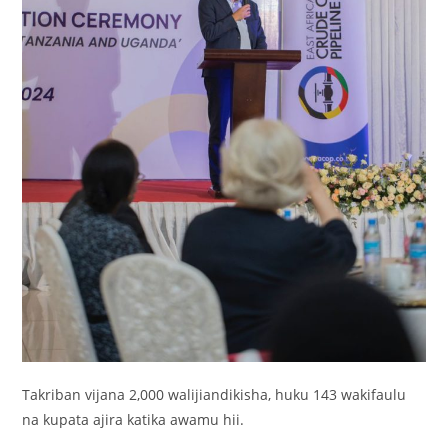
Takriban vijana 2,000 walijiandikisha, huku 143 wakifaulu
na kupata ajira katika awamu hii.