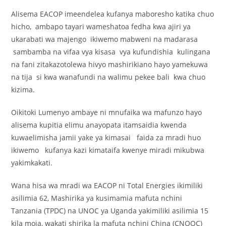
Alisema EACOP imeendelea kufanya maboresho katika chuo
hicho, ambapo tayari wameshatoa fedha kwa ajiri ya
ukarabati wa majengo ikiwemo mabweni na madarasa
sambamba na vifaa vya kisasa vya kufundishia kulingana
na fani zitakazotolewa hivyo mashirikiano hayo yamekuwa
na tija si kwa wanafundi na walimu pekee bali kwa chuo
kizima.
Oikitoki Lumenyo ambaye ni mnufaika wa mafunzo hayo
alisema kupitia elimu anayopata itamsaidia kwenda
kuwaelimisha jamii yake ya kimasai faida za mradi huo
ikiwemo kufanya kazi kimataifa kwenye miradi mikubwa
yakimkakati.
Wana hisa wa mradi wa EACOP ni Total Energies ikimiliki
asilimia 62, Mashirika ya kusimamia mafuta nchini
Tanzania (TPDC) na UNOC ya Uganda yakimiliki asilimia 15
kila moja, wakati shirika la mafuta nchini China (CNOOC)