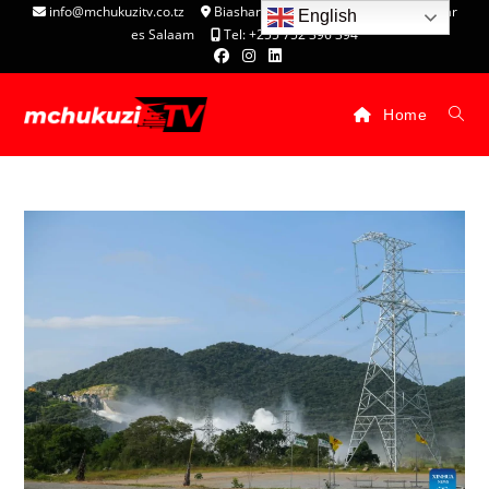
info@mchukuzitv.co.tz
Biashara Complex - P.O. Box 25074, Dar
English
es Salaam
Tel: +255 752 396 394
Home