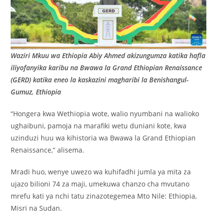
Waziri Mkuu wa Ethiopia Abiy Ahmed akizungumza katika hafla
iliyofanyika karibu na Bwawa la Grand Ethiopian Renaissance
(GERD) katika eneo la kaskazini magharibi la Benishangul-
Gumuz, Ethiopia
“Hongera kwa Wethiopia wote, walio nyumbani na walioko
ughaibuni, pamoja na marafiki wetu duniani kote, kwa
uzinduzi huu wa kihistoria wa Bwawa la Grand Ethiopian
Renaissance,” alisema.
Mradi huo, wenye uwezo wa kuhifadhi jumla ya mita za
ujazo bilioni 74 za maji, umekuwa chanzo cha mvutano
mrefu kati ya nchi tatu zinazotegemea Mto Nile: Ethiopia,
Misri na Sudan.