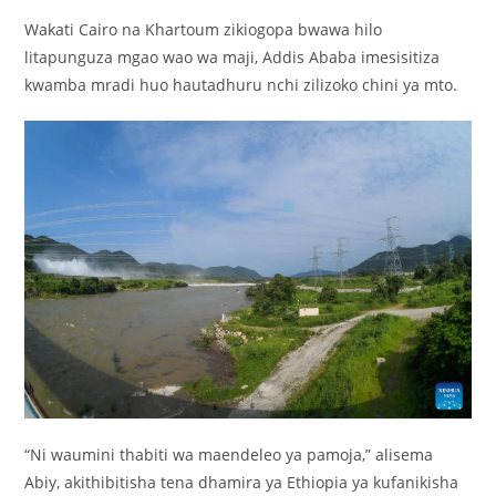
Wakati Cairo na Khartoum zikiogopa bwawa hilo
litapunguza mgao wao wa maji, Addis Ababa imesisitiza
kwamba mradi huo hautadhuru nchi zilizoko chini ya mto.
“Ni waumini thabiti wa maendeleo ya pamoja,” alisema
Abiy, akithibitisha tena dhamira ya Ethiopia ya kufanikisha