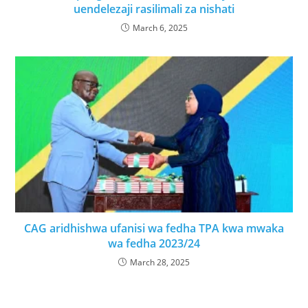
uendelezaji rasilimali za nishati
March 6, 2025
CAG aridhishwa ufanisi wa fedha TPA kwa mwaka
wa fedha 2023/24
March 28, 2025