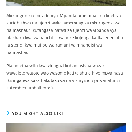
Akizungumzia miradi hiyo, Mpandalume mbali na kueleza
kuridhishwa na ujenzi wake, amemuagiza mkurugenzi wa
halmashauri kutangaza nafasi za ujenzi wa vibanda vya
biashara kwa wananchi ili waanze kujenga katika eneo hilo
la stendi kwa mujibu wa ramani ya mhandisi wa
halmashauri.
Pia ametoa wito kwa viongozi kuhamasisha wazazi
wawalete watoto wao wasome katika shule hiyo mpya hasa
ikizingatiwa sasa hakutakuwa na visingizio vya wanafunzi
kutembea umbali mrefu.
YOU MIGHT ALSO LIKE