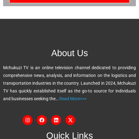
A
l
t
e
r
n
About Us
a
t
Mchukuzi TV is an online television channel dedicated to providing
i
comprehensive news, analysis, and information on the logistics and
v
transportation industries in the country. Launched in 2024, Mchukuzi
e
TV has quickly established itself as the go-to source for individuals
:
and businesses seeking the…
Read More>>>
Quick Links