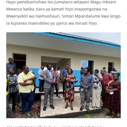
Hayo yamebainishwa leo Jumatano wilayani Magu mkoani
Mwanza katika ziara ya kamati hiyo inayoongozwa na
Mwenyekiti wa Halmashauri, Simon Mpandalume kwa lengo
la kujionea maendeleo ya ujenzi wa miradi hiyo.