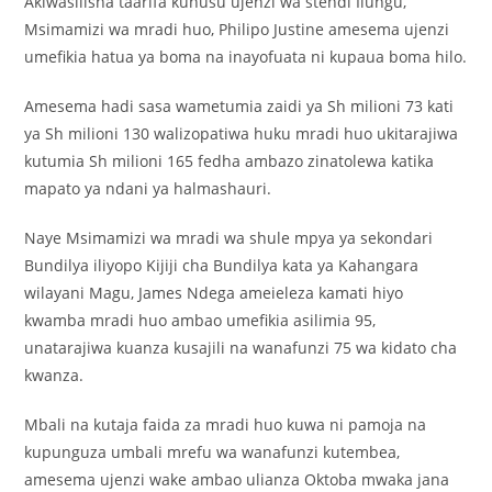
Akiwasilisha taarifa kuhusu ujenzi wa stendi Ilungu,
Msimamizi wa mradi huo, Philipo Justine amesema ujenzi
umefikia hatua ya boma na inayofuata ni kupaua boma hilo.
Amesema hadi sasa wametumia zaidi ya Sh milioni 73 kati
ya Sh milioni 130 walizopatiwa huku mradi huo ukitarajiwa
kutumia Sh milioni 165 fedha ambazo zinatolewa katika
mapato ya ndani ya halmashauri.
Naye Msimamizi wa mradi wa shule mpya ya sekondari
Bundilya iliyopo Kijiji cha Bundilya kata ya Kahangara
wilayani Magu, James Ndega ameieleza kamati hiyo
kwamba mradi huo ambao umefikia asilimia 95,
unatarajiwa kuanza kusajili na wanafunzi 75 wa kidato cha
kwanza.
Mbali na kutaja faida za mradi huo kuwa ni pamoja na
kupunguza umbali mrefu wa wanafunzi kutembea,
amesema ujenzi wake ambao ulianza Oktoba mwaka jana