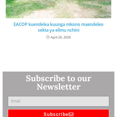
EACOP kuendelea kuunga mkono maendeleo
sekta ya elimu nchini
April 26, 2026
Subscribe to our
Newsletter
Subscribe