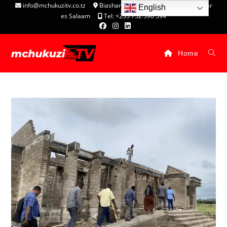
info@mchukuzitv.co.tz
Biashara Complex - P.O. Box 25074, Dar
English
es Salaam
Tel: +255 752 396 394
Home