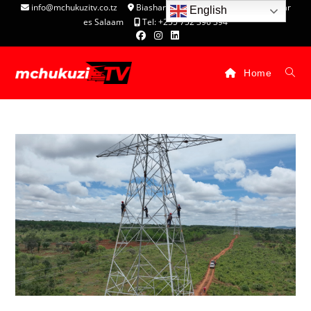
info@mchukuzitv.co.tz
Biashara Complex - P.O. Box 25074, Dar
English
es Salaam
Tel: +255 752 396 394
Home