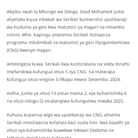
Akijibu swali la Mbunge wa Donge, Soud Mohamed Juma
aliyetaka kujua mkakati wa Serikali kuimarisha upatikanaji
wa huduma ya gesi kwa matumizi ya magari na mitambo
nchini, Mhe. Kapinga amesema Serikali ilishaanza
programu mbalimbali za matumizi ya gesi iliyogandamizwa
(CNG) kwenye magari.
Ameongeza kuwa, Serikali kwa kushirikiana na sekta binafsi
imefanikiwa kufungua vituo 5 vya CNG na inatarajia
kufungua vituo vingine 3 ifikapo mwezi Desemba, 2024.
Aidha, jumla ya vituo 13 (vituo mama 2, vya kuhamishika 6
na vituo vidogo 5) vinatarajiwa kufunguliwa mwaka 2025.
Kuhusu kupanua wigo wa upatikanaji wa CNG, alisema
Serikali imeshaanza kufanyia kazi suala hilo kwa baadhi ya
vituo vya kuhamishika kuwekwa mkoani Dodoma na
tathmini imeshaanza kufanyika.