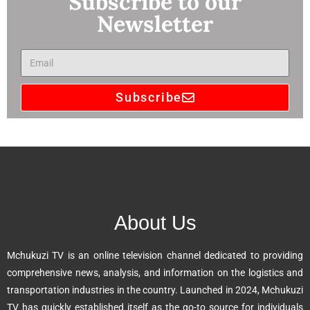
Subscribe to our
Newsletter
Subscribe
A
l
t
e
r
n
About Us
a
t
Mchukuzi TV is an online television channel dedicated to providing
i
comprehensive news, analysis, and information on the logistics and
v
transportation industries in the country. Launched in 2024, Mchukuzi
e
TV has quickly established itself as the go-to source for individuals