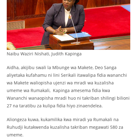
Naibu Waziri Nishati, Judith Kapinga
Aidha, akijibu swali la Mbunge wa Makete, Deo Sanga
aliyetaka kufahamu ni lini Serikali itawalipa fidia wananchi
wa Makete waliopisha ujenzi wa mradi wa kuzalisha
umeme wa Rumakali, Kapinga amesema fidia kwa
Wananchi wanaopisha mradi huo ni takriban shilingi bilioni
27 na taratibu za kulipa fidia hiyo zinaendelea.
Aliongeza kuwa, kukamilika kwa miradi ya Rumakali na
Ruhudji kutakwenda kuzalisha takriban megawati 580 za
umeme.