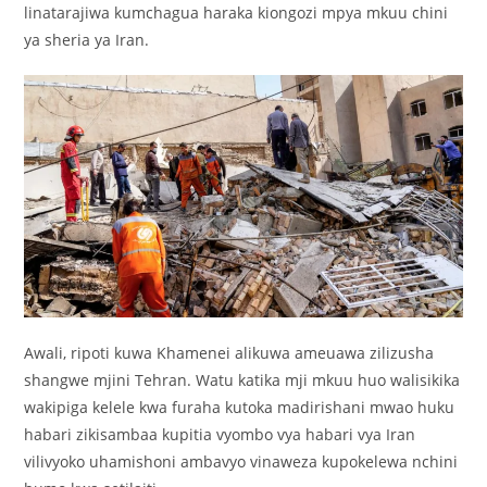
linatarajiwa kumchagua haraka kiongozi mpya mkuu chini
ya sheria ya Iran.
Awali, ripoti kuwa Khamenei alikuwa ameuawa zilizusha
shangwe mjini Tehran. Watu katika mji mkuu huo walisikika
wakipiga kelele kwa furaha kutoka madirishani mwao huku
habari zikisambaa kupitia vyombo vya habari vya Iran
vilivyoko uhamishoni ambavyo vinaweza kupokelewa nchini