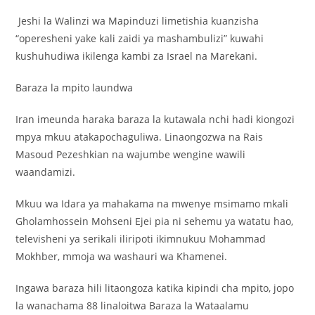
Jeshi la Walinzi wa Mapinduzi limetishia kuanzisha
“operesheni yake kali zaidi ya mashambulizi” kuwahi
kushuhudiwa ikilenga kambi za Israel na Marekani.
Baraza la mpito laundwa
Iran imeunda haraka baraza la kutawala nchi hadi kiongozi
mpya mkuu atakapochaguliwa. Linaongozwa na Rais
Masoud Pezeshkian na wajumbe wengine wawili
waandamizi.
Mkuu wa Idara ya mahakama na mwenye msimamo mkali
Gholamhossein Mohseni Ejei pia ni sehemu ya watatu hao,
televisheni ya serikali iliripoti ikimnukuu Mohammad
Mokhber, mmoja wa washauri wa Khamenei.
Ingawa baraza hili litaongoza katika kipindi cha mpito, jopo
la wanachama 88 linaloitwa Baraza la Wataalamu