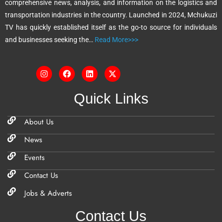
comprehensive news, analysis, and information on the logistics and
v
transportation industries in the country. Launched in 2024, Mchukuzi
e
TV has quickly established itself as the go-to source for individuals
:
and businesses seeking the…
Read More>>>
Quick Links
About Us
News
Events
Contact Us
Jobs & Adverts
Contact Us