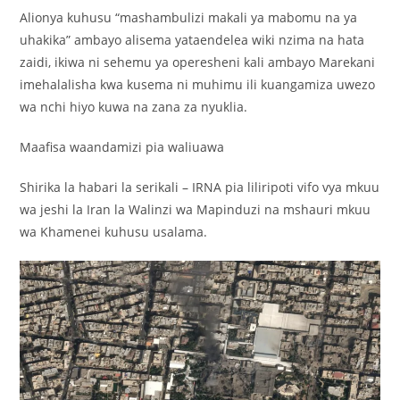
Alionya kuhusu “mashambulizi makali ya mabomu na ya
uhakika” ambayo alisema yataendelea wiki nzima na hata
zaidi, ikiwa ni sehemu ya operesheni kali ambayo Marekani
imehalalisha kwa kusema ni muhimu ili kuangamiza uwezo
wa nchi hiyo kuwa na zana za nyuklia.
Maafisa waandamizi pia waliuawa
Shirika la habari la serikali – IRNA pia liliripoti vifo vya mkuu
wa jeshi la Iran la Walinzi wa Mapinduzi na mshauri mkuu
wa Khamenei kuhusu usalama.