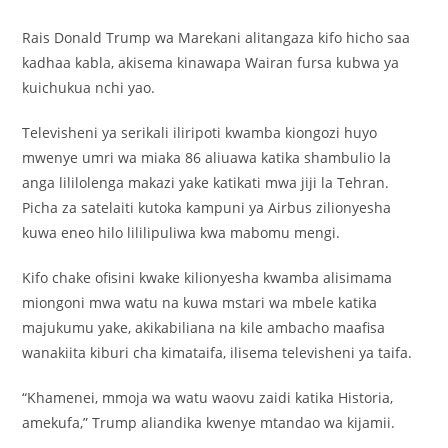
Rais Donald Trump wa Marekani alitangaza kifo hicho saa
kadhaa kabla, akisema kinawapa Wairan fursa kubwa ya
kuichukua nchi yao.
Televisheni ya serikali iliripoti kwamba kiongozi huyo
mwenye umri wa miaka 86 aliuawa katika shambulio la
anga lililolenga makazi yake katikati mwa jiji la Tehran.
Picha za satelaiti kutoka kampuni ya Airbus zilionyesha
kuwa eneo hilo lililipuliwa kwa mabomu mengi.
Kifo chake ofisini kwake kilionyesha kwamba alisimama
miongoni mwa watu na kuwa mstari wa mbele katika
majukumu yake, akikabiliana na kile ambacho maafisa
wanakiita kiburi cha kimataifa, ilisema televisheni ya taifa.
“Khamenei, mmoja wa watu waovu zaidi katika Historia,
amekufa,” Trump aliandika kwenye mtandao wa kijamii.