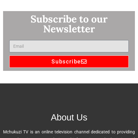
Subscribe to our
Newsletter
Subscribe
A
l
t
e
r
n
About Us
a
t
Mchukuzi TV is an online television channel dedicated to providing
i