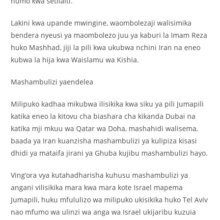
humo kwa setilaiti.
Lakini kwa upande mwingine, waombolezaji walisimika
bendera nyeusi ya maombolezo juu ya kaburi la Imam Reza
huko Mashhad, jiji la pili kwa ukubwa nchini Iran na eneo
kubwa la hija kwa Waislamu wa Kishia.
Mashambulizi yaendelea
Milipuko kadhaa mikubwa ilisikika kwa siku ya pili Jumapili
katika eneo la kitovu cha biashara cha kikanda Dubai na
katika mji mkuu wa Qatar wa Doha, mashahidi walisema,
baada ya Iran kuanzisha mashambulizi ya kulipiza kisasi
dhidi ya mataifa jirani ya Ghuba kujibu mashambulizi hayo.
Ving’ora vya kutahadharisha kuhusu mashambulizi ya
angani vilisikika mara kwa mara kote Israel mapema
Jumapili, huku mfululizo wa milipuko ukisikika huko Tel Aviv
nao mfumo wa ulinzi wa anga wa Israel ukijaribu kuzuia