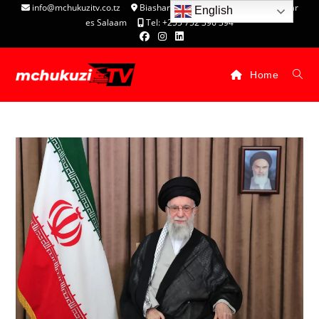
info@mchukuzitv.co.tz
Biashara Complex - P.O. Box 25074, Dar
English
es Salaam
Tel: +255 752 396 394
Home