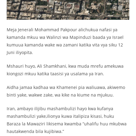
Meja Jenerali Mohammad Pakpour alichukua nafasi ya
kamanda mkuu wa Walinzi wa Mapinduzi baada ya Israel
kumuua kamanda wake wa zamani katika vita vya siku 12
Juni iliyopita.
Mshauri huyo, Ali Shamkhani, kwa muda mrefu amekuwa
kiongozi mkuu katika taasisi ya usalama ya Iran.
Aidha jamaa kadhaa wa Khamenei pia waliuawa, akiwemo
binti yake, wakwe zake, wa kike na kiume na mjukuu.
Iran, ambayo ilijibu mashambulizi hayo kwa kufanya
mashambulizi yake,ilionya kuwa italipiza kisasi, huku
Baraza la Mawaziri likisema kwamba “uhalifu huu mkubwa
hautakwenda bila kujibiwa.”