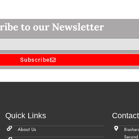
ribe to our Newsletter
Subscribe
Quick Links
Contac
About Us
Biashar
Second 