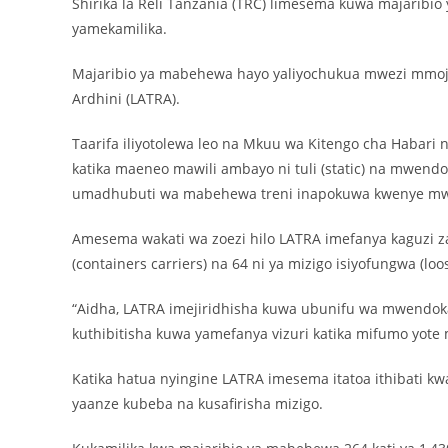
Shirika la Reli Tanzania (TRC) limesema kuwa majaribio
yamekamilika.
Majaribio ya mabehewa hayo yaliyochukua mwezi mmoja 
Ardhini (LATRA).
Taarifa iliyotolewa leo na Mkuu wa Kitengo cha Habari 
katika maeneo mawili ambayo ni tuli (static) na mwendo 
umadhubuti wa mabehewa treni inapokuwa kwenye m
Amesema wakati wa zoezi hilo LATRA imefanya kaguzi z
(containers carriers) na 64 ni ya mizigo isiyofungwa (loo
“Aidha, LATRA imejiridhisha kuwa ubunifu wa mwendoka
kuthibitisha kuwa yamefanya vizuri katika mifumo yot
Katika hatua nyingine LATRA imesema itatoa ithibati k
yaanze kubeba na kusafirisha mizigo.