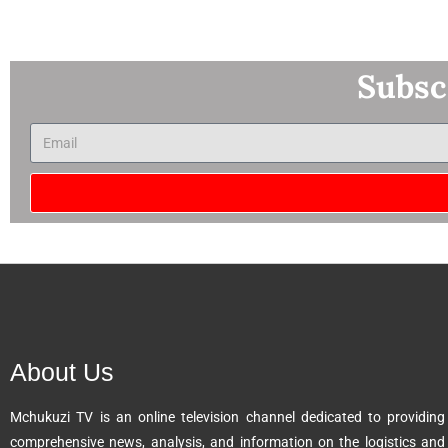
Subsc
A
l
t
e
r
n
About Us
a
t
Mchukuzi TV is an online television channel dedicated to providing
i
comprehensive news, analysis, and information on the logistics and