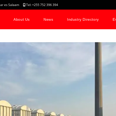
, Dar es Salaam
Tel: +255 752 396 394
About Us
News
Industry Directory
E