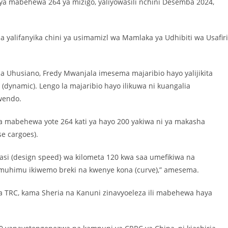
 ya mabehewa 264 ya mizigo, yaliyowasili nchini Desemba 2024,
yalifanyika chini ya usimamizl wa Mamlaka ya Udhibiti wa Usafiri
na Uhusiano, Fredy Mwanjala imesema majaribio hayo yalijikita
(dynamic). Lengo la majaribio hayo ilikuwa ni kuangalia
wendo.
a mabehewa yote 264 kati ya hayo 200 yakiwa ni ya makasha
se cargoes).
si (design speed} wa kilometa 120 kwa saa umefikiwa na
e muhimu ikiwemo breki na kwenye kona (curve),” amesema.
wa TRC, kama Sheria na Kanuni zinavyoeleza ili mabehewa haya