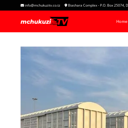
info@mchukuzitv.co.tz
Biashara Complex - P.O. Box 25074
Home