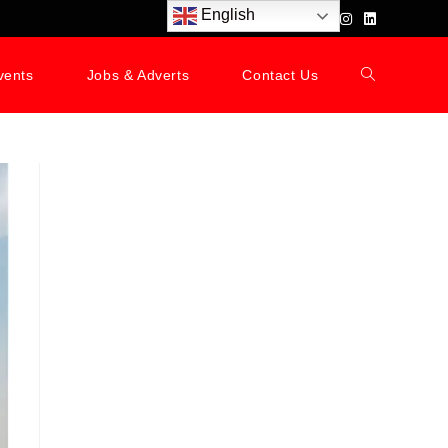
English
vents
Jobs & Adverts
Contact Us