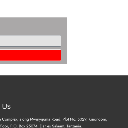
t Us
a Complex, along Mwinyijuma Road, Plot No. 5029, Kinondoni,
floor, P.O. Box 25074, Dar es Salaam, Tanzania.