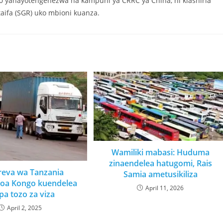
0 yanayotengenezwa na kampuni ya CRRC ya China, ni kiashiria
taifa (SGR) uko mbioni kuanza.
Wamiliki mabasi: Huduma
zinaendelea hatugomi, Rais
eva wa Tanzania
Samia ametusikiliza
oa Kongo kuendelea
April 11, 2026
ipa tozo za viza
April 2, 2025