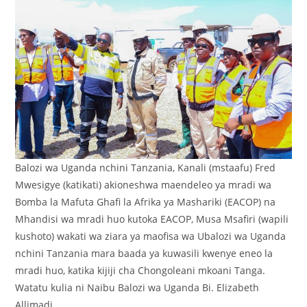
Balozi wa Uganda nchini Tanzania, Kanali (mstaafu) Fred
Mwesigye (katikati) akioneshwa maendeleo ya mradi wa
Bomba la Mafuta Ghafi la Afrika ya Mashariki (EACOP) na
Mhandisi wa mradi huo kutoka EACOP, Musa Msafiri (wapili
kushoto) wakati wa ziara ya maofisa wa Ubalozi wa Uganda
nchini Tanzania mara baada ya kuwasili kwenye eneo la
mradi huo, katika kijiji cha Chongoleani mkoani Tanga.
Watatu kulia ni Naibu Balozi wa Uganda Bi. Elizabeth
Allimadi.