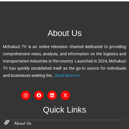
t
e
r
n
About Us
a
t
Mchukuzi TV is an online television channel dedicated to providing
i
comprehensive news, analysis, and information on the logistics and
v
transportation industries in the country. Launched in 2024, Mchukuzi
e
TV has quickly established itself as the go-to source for individuals
:
and businesses seeking the…
Read More>>>
Quick Links
About Us