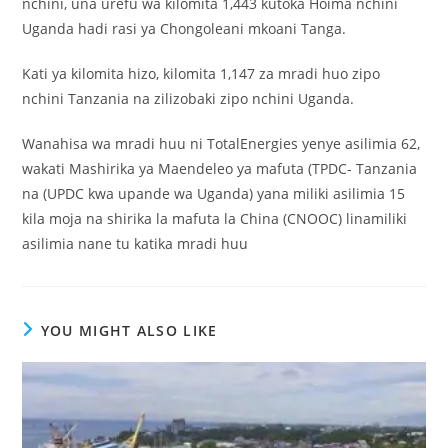
nchini, una urefu wa kilomita 1,443 kutoka Hoima nchini
Uganda hadi rasi ya Chongoleani mkoani Tanga.
Kati ya kilomita hizo, kilomita 1,147 za mradi huo zipo
nchini Tanzania na zilizobaki zipo nchini Uganda.
Wanahisa wa mradi huu ni TotalEnergies yenye asilimia 62,
wakati Mashirika ya Maendeleo ya mafuta (TPDC- Tanzania
na (UPDC kwa upande wa Uganda) yana miliki asilimia 15
kila moja na shirika la mafuta la China (CNOOC) linamiliki
asilimia nane tu katika mradi huu
YOU MIGHT ALSO LIKE