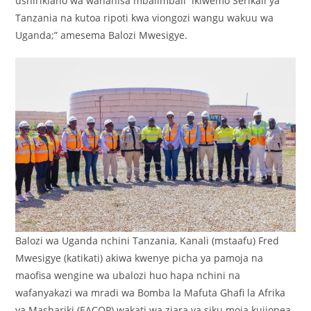
ushirikiano wa wanahisa mbalimbali ikiwemo Serikali ya
Tanzania na kutoa ripoti kwa viongozi wangu wakuu wa
Uganda;” amesema Balozi Mwesigye.
Balozi wa Uganda nchini Tanzania, Kanali (mstaafu) Fred
Mwesigye (katikati) akiwa kwenye picha ya pamoja na
maofisa wengine wa ubalozi huo hapa nchini na
wafanyakazi wa mradi wa Bomba la Mafuta Ghafi la Afrika
ya Mashariki (EACOP) wakati wa ziara ya siku moja kujionea