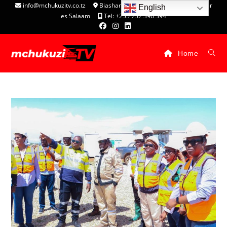
info@mchukuzitv.co.tz
Biashara Complex - P.O. Box 25074, Dar
English
es Salaam
Tel: +255 752 396 394
Home