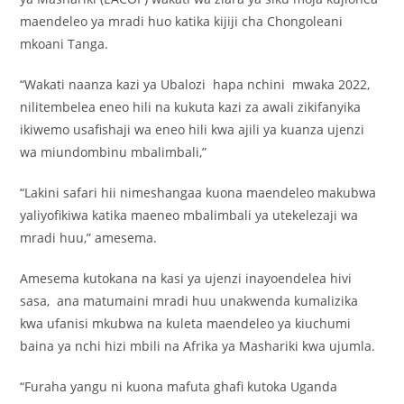
maendeleo ya mradi huo katika kijiji cha Chongoleani
mkoani Tanga.
“Wakati naanza kazi ya Ubalozi hapa nchini mwaka 2022,
nilitembelea eneo hili na kukuta kazi za awali zikifanyika
ikiwemo usafishaji wa eneo hili kwa ajili ya kuanza ujenzi
wa miundombinu mbalimbali,”
“Lakini safari hii nimeshangaa kuona maendeleo makubwa
yaliyofikiwa katika maeneo mbalimbali ya utekelezaji wa
mradi huu,” amesema.
Amesema kutokana na kasi ya ujenzi inayoendelea hivi
sasa, ana matumaini mradi huu unakwenda kumalizika
kwa ufanisi mkubwa na kuleta maendeleo ya kiuchumi
baina ya nchi hizi mbili na Afrika ya Mashariki kwa ujumla.
“Furaha yangu ni kuona mafuta ghafi kutoka Uganda