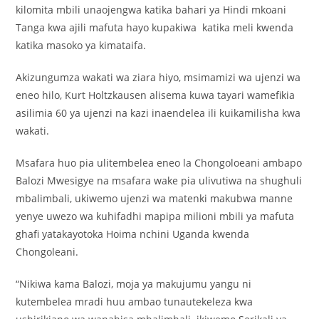
kilomita mbili unaojengwa katika bahari ya Hindi mkoani
Tanga kwa ajili mafuta hayo kupakiwa katika meli kwenda
katika masoko ya kimataifa.
Akizungumza wakati wa ziara hiyo, msimamizi wa ujenzi wa
eneo hilo, Kurt Holtzkausen alisema kuwa tayari wamefikia
asilimia 60 ya ujenzi na kazi inaendelea ili kuikamilisha kwa
wakati.
Msafara huo pia ulitembelea eneo la Chongoloeani ambapo
Balozi Mwesigye na msafara wake pia ulivutiwa na shughuli
mbalimbali, ukiwemo ujenzi wa matenki makubwa manne
yenye uwezo wa kuhifadhi mapipa milioni mbili ya mafuta
ghafi yatakayotoka Hoima nchini Uganda kwenda
Chongoleani.
“Nikiwa kama Balozi, moja ya makujumu yangu ni
kutembelea mradi huu ambao tunautekeleza kwa