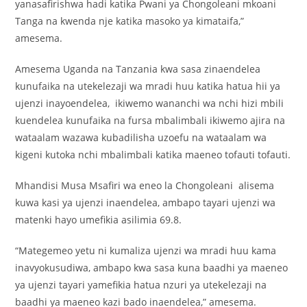
yanasafirishwa hadi katika Pwani ya Chongoleani mkoani
Tanga na kwenda nje katika masoko ya kimataifa,”
amesema.
Amesema Uganda na Tanzania kwa sasa zinaendelea
kunufaika na utekelezaji wa mradi huu katika hatua hii ya
ujenzi inayoendelea, ikiwemo wananchi wa nchi hizi mbili
kuendelea kunufaika na fursa mbalimbali ikiwemo ajira na
wataalam wazawa kubadilisha uzoefu na wataalam wa
kigeni kutoka nchi mbalimbali katika maeneo tofauti tofauti.
Mhandisi Musa Msafiri wa eneo la Chongoleani alisema
kuwa kasi ya ujenzi inaendelea, ambapo tayari ujenzi wa
matenki hayo umefikia asilimia 69.8.
“Mategemeo yetu ni kumaliza ujenzi wa mradi huu kama
inavyokusudiwa, ambapo kwa sasa kuna baadhi ya maeneo
ya ujenzi tayari yamefikia hatua nzuri ya utekelezaji na
baadhi ya maeneo kazi bado inaendelea,” amesema.