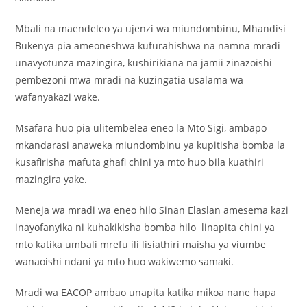
Mbali na maendeleo ya ujenzi wa miundombinu, Mhandisi
Bukenya pia ameoneshwa kufurahishwa na namna mradi
unavyotunza mazingira, kushirikiana na jamii zinazoishi
pembezoni mwa mradi na kuzingatia usalama wa
wafanyakazi wake.
Msafara huo pia ulitembelea eneo la Mto Sigi, ambapo
mkandarasi anaweka miundombinu ya kupitisha bomba la
kusafirisha mafuta ghafi chini ya mto huo bila kuathiri
mazingira yake.
Meneja wa mradi wa eneo hilo Sinan Elaslan amesema kazi
inayofanyika ni kuhakikisha bomba hilo linapita chini ya
mto katika umbali mrefu ili lisiathiri maisha ya viumbe
wanaoishi ndani ya mto huo wakiwemo samaki.
Mradi wa EACOP ambao unapita katika mikoa nane hapa