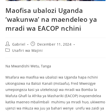
Maofisa ubalozi Uganda
‘wakunwa’ na maendeleo ya
mradi wa EACOP nchini
Gabriel
December 11, 2024
Usafiri wa Majini
Na Mwandishi Wetu, Tanga
Msafara wa maofisa wa ubalozi wa Uganda hapa nchini
ukiongozwa na Balozi Kanali (mstaafu), Fred Mwesigye
umepongeza kasi ya utekelezaji wa mradi wa Bomba la
Mafuta Ghafi la Afrika ya Mashariki (EACOP) inayoendelea
katika maeneo mbalimbali muhimu ya mradi huo, ukiwemo
ujenzi wa mkuza wa juu ya bahari wenye urefu wa zaidi ya