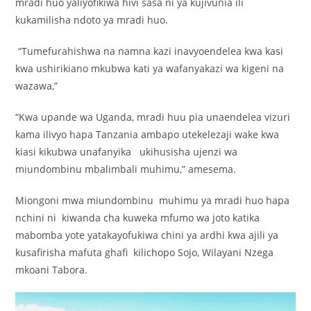
mradi huo yaliyofikiwa hivi sasa ni ya kujivunia ili
kukamilisha ndoto ya mradi huo.
“Tumefurahishwa na namna kazi inavyoendelea kwa kasi
kwa ushirikiano mkubwa kati ya wafanyakazi wa kigeni na
wazawa,”
“Kwa upande wa Uganda, mradi huu pia unaendelea vizuri
kama ilivyo hapa Tanzania ambapo utekelezaji wake kwa
kiasi kikubwa unafanyika ukihusisha ujenzi wa
miundombinu mbalimbali muhimu,” amesema.
Miongoni mwa miundombinu muhimu ya mradi huo hapa
nchini ni kiwanda cha kuweka mfumo wa joto katika
mabomba yote yatakayofukiwa chini ya ardhi kwa ajili ya
kusafirisha mafuta ghafi kilichopo Sojo, Wilayani Nzega
mkoani Tabora.