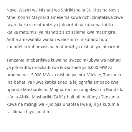
Naye, Waziri wa Nishati wa Shirikisho la St. Kitts na Nevis,
Mhe. Konris Maynard amesema kuwa nchi zinatakiwa ziwe
tayari kukuza matumizi ya jotoardhi na kuhama katika
katika matumizi ya nishati zisizo salama kwa mazingira.
Aidha amewataka wadau walioshiriki mkutano huo
kuendelea kuhamasisha matumizi ya nishati ya jotoardhi.
Tanzania imebarikiwa kuwa na uwezo mkubwa wa nishati
ya jotoardhi, unaokadiriwa kuwa zaidi ya 5,000 MW za
umeme na 15,000 MW za nishati ya joto. Vilevile, Tanzania
ina bahati ya kuwa katika eneo la kijiografia ambapo kwa
upande Mashariki na Magharibi imezungukwa na Bonde la
Ufa la Afrika Mashariki (EARS), hali hii inaifanya Tanzania
kuwa na msingi wa kijiolojia unaofaa kwa ajili ya kutumia
rasilimali hiyo Jadidifu.