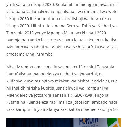
gridi ya taifa ifikapo 2030, Suala hili ni miongoni mwa azma
yetu pana ya kuhakikisha upatikanaji wa umeme kwa wote
ifikapo 2030 ili kuondokana na uzalishaji wa hewa ukaa
ifikapo 2050. Hii ni kutokana na Sera ya Taifa ya Nishati ya
Tanzania 2015 yenye Mpango Mkuu wa Nishati 2020
pamoja na Tamko la Dar es Salaam la “Mission 300” katika
Mkutano wa Nishati wa Wakuu wa Nchi za Afrika wa 2025”.
amesema Mha. Mramba
Mha. Mramba amesema kuwa, mikoa 16 nchini Tanzania
itanufaika na maendeleo ya nishati ya jotoardhi, na
kuifanya kuwa msingi wa mkakati wa nishati endelevu, Nia
hii inajidhihirisha kupitia uanzishwaji wa Kampuni ya
Maendeleo ya Jotoardhi Tanzania (TGDC) kwa lengo la
kutafiti na kuendeleza rasilimali za jotoardhi ambapo hadi
sasa kampuni hiyo inafanya kazi katika maeneo zaidi ya 50.