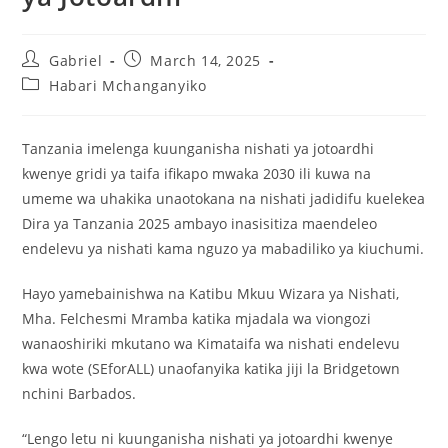
Gabriel
March 14, 2025
Habari Mchanganyiko
Tanzania imelenga kuunganisha nishati ya jotoardhi
kwenye gridi ya taifa ifikapo mwaka 2030 ili kuwa na
umeme wa uhakika unaotokana na nishati jadidifu kuelekea
Dira ya Tanzania 2025 ambayo inasisitiza maendeleo
endelevu ya nishati kama nguzo ya mabadiliko ya kiuchumi.
Hayo yamebainishwa na Katibu Mkuu Wizara ya Nishati,
Mha. Felchesmi Mramba katika mjadala wa viongozi
wanaoshiriki mkutano wa Kimataifa wa nishati endelevu
kwa wote (SEforALL) unaofanyika katika jiji la Bridgetown
nchini Barbados.
“Lengo letu ni kuunganisha nishati ya jotoardhi kwenye