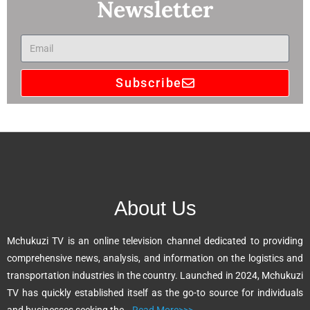
Newsletter
Subscribe
A
l
t
e
r
n
About Us
a
t
Mchukuzi TV is an online television channel dedicated to providing
i
comprehensive news, analysis, and information on the logistics and
v
transportation industries in the country. Launched in 2024, Mchukuzi
e
TV has quickly established itself as the go-to source for individuals
: