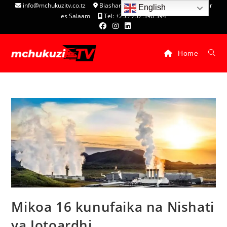
info@mchukuzitv.co.tz
Biashara Complex - P.O. Box 25074, Dar
English
es Salaam
Tel: +255 752 396 394
Home
Mikoa 16 kunufaika na Nishati
ya Jotoardhi