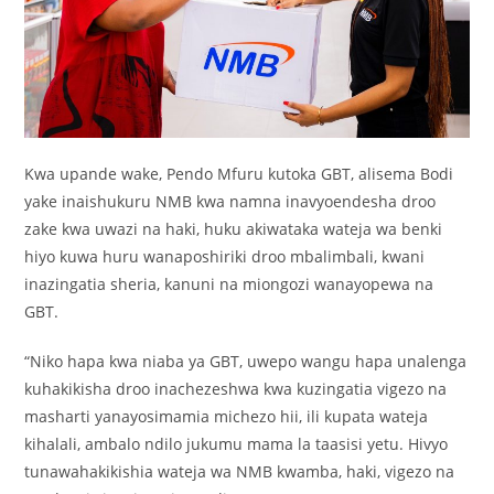
Kwa upande wake, Pendo Mfuru kutoka GBT, alisema Bodi
yake inaishukuru NMB kwa namna inavyoendesha droo
zake kwa uwazi na haki, huku akiwataka wateja wa benki
hiyo kuwa huru wanaposhiriki droo mbalimbali, kwani
inazingatia sheria, kanuni na miongozi wanayopewa na
GBT.
“Niko hapa kwa niaba ya GBT, uwepo wangu hapa unalenga
kuhakikisha droo inachezeshwa kwa kuzingatia vigezo na
masharti yanayosimamia michezo hii, ili kupata wateja
kihalali, ambalo ndilo jukumu mama la taasisi yetu. Hivyo
tunawahakikishia wateja wa NMB kwamba, haki, vigezo na