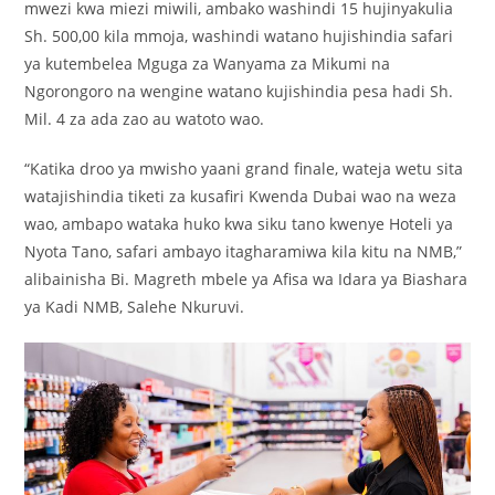
mwezi kwa miezi miwili, ambako washindi 15 hujinyakulia
Sh. 500,00 kila mmoja, washindi watano hujishindia safari
ya kutembelea Mguga za Wanyama za Mikumi na
Ngorongoro na wengine watano kujishindia pesa hadi Sh.
Mil. 4 za ada zao au watoto wao.
“Katika droo ya mwisho yaani grand finale, wateja wetu sita
watajishindia tiketi za kusafiri Kwenda Dubai wao na weza
wao, ambapo wataka huko kwa siku tano kwenye Hoteli ya
Nyota Tano, safari ambayo itagharamiwa kila kitu na NMB,”
alibainisha Bi. Magreth mbele ya Afisa wa Idara ya Biashara
ya Kadi NMB, Salehe Nkuruvi.