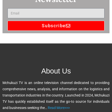
Subscribe
A
l
t
e
r
n
About Us
a
t
Mchukuzi TV is an online television channel dedicated to providing
i
comprehensive news, analysis, and information on the logistics and
v
transportation industries in the country. Launched in 2024, Mchukuzi
e
TV has quickly established itself as the go-to source for individuals
:
and businesses seeking the…
Read More>>>