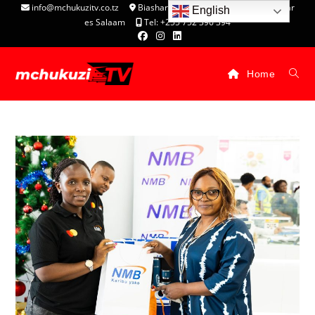
info@mchukuzitv.co.tz
Biashara Complex - P.O. Box 25074, Dar
English
es Salaam
Tel: +255 752 396 394
Home