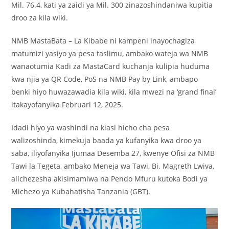
Mil. 76.4, kati ya zaidi ya Mil. 300 zinazoshindaniwa kupitia
droo za kila wiki.
NMB MastaBata – La Kibabe ni kampeni inayochagiza
matumizi yasiyo ya pesa taslimu, ambako wateja wa NMB
wanaotumia Kadi za MastaCard kuchanja kulipia huduma
kwa njia ya QR Code, PoS na NMB Pay by Link, ambapo
benki hiyo huwazawadia kila wiki, kila mwezi na ‘grand final’
itakayofanyika Februari 12, 2025.
Idadi hiyo ya washindi na kiasi hicho cha pesa
walizoshinda, kimekuja baada ya kufanyika kwa droo ya
saba, iliyofanyika Ijumaa Desemba 27, kwenye Ofisi za NMB
Tawi la Tegeta, ambako Meneja wa Tawi, Bi. Magreth Lwiva,
alichezesha akisimamiwa na Pendo Mfuru kutoka Bodi ya
Michezo ya Kubahatisha Tanzania (GBT).