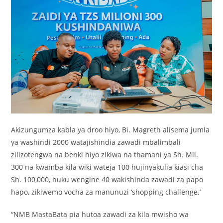
Akizungumza kabla ya droo hiyo, Bi. Magreth alisema jumla
ya washindi 2000 watajishindia zawadi mbalimbali
zilizotengwa na benki hiyo zikiwa na thamani ya Sh. Mil.
300 na kwamba kila wiki wateja 100 hujinyakulia kiasi cha
Sh. 100,000, huku wengine 40 wakishinda zawadi za papo
hapo, zikiwemo vocha za manunuzi ‘shopping challenge.’
“NMB MastaBata pia hutoa zawadi za kila mwisho wa