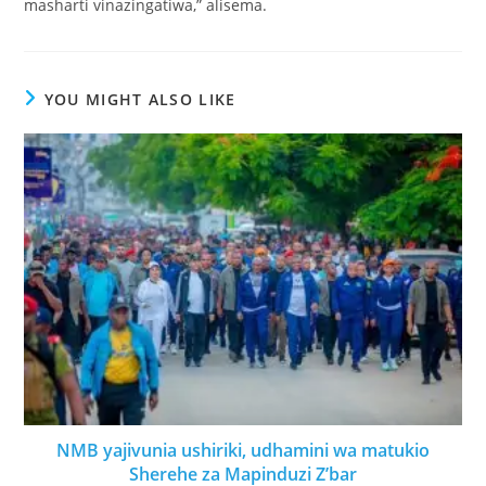
masharti vinazingatiwa,” alisema.
YOU MIGHT ALSO LIKE
NMB yajivunia ushiriki, udhamini wa matukio
Sherehe za Mapinduzi Z’bar