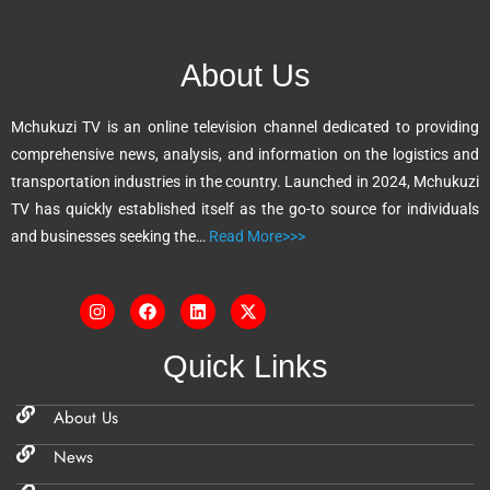
r
n
About Us
a
t
Mchukuzi TV is an online television channel dedicated to providing
i
comprehensive news, analysis, and information on the logistics and
v
transportation industries in the country. Launched in 2024, Mchukuzi
e
TV has quickly established itself as the go-to source for individuals
:
and businesses seeking the…
Read More>>>
Quick Links
About Us
News