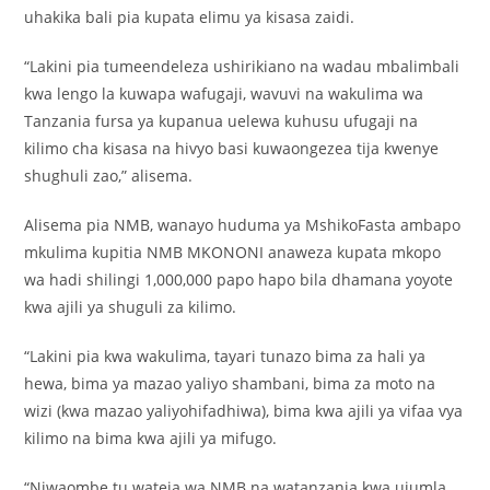
uhakika bali pia kupata elimu ya kisasa zaidi.
“Lakini pia tumeendeleza ushirikiano na wadau mbalimbali
kwa lengo la kuwapa wafugaji, wavuvi na wakulima wa
Tanzania fursa ya kupanua uelewa kuhusu ufugaji na
kilimo cha kisasa na hivyo basi kuwaongezea tija kwenye
shughuli zao,” alisema.
Alisema pia NMB, wanayo huduma ya MshikoFasta ambapo
mkulima kupitia NMB MKONONI anaweza kupata mkopo
wa hadi shilingi 1,000,000 papo hapo bila dhamana yoyote
kwa ajili ya shuguli za kilimo.
“Lakini pia kwa wakulima, tayari tunazo bima za hali ya
hewa, bima ya mazao yaliyo shambani, bima za moto na
wizi (kwa mazao yaliyohifadhiwa), bima kwa ajili ya vifaa vya
kilimo na bima kwa ajili ya mifugo.
“Niwaombe tu wateja wa NMB na watanzania kwa ujumla