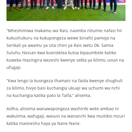
“Mheshimiwa makamu wa Rais, naomba nitumie nafasi hii
kukushukuru na kukupongeza wewe binafsi pamoja na
Serikali ya awamu ya sita chini ya Rais wetu Dk. Samia
Suluhu Hassan kwa kuendelea kutoa kipaumbele katika
kuweka mazingira wezeshi kwenye sekta ya kilimo, uvuvi na
ufugaji.
“Kwa lengo la kuongeza thamani na faida kwenye shughuli
za kilimo, hivyo basi kuchangia ukuaji wa uchumi wa nchi
na kuchangia katika pato la Taifa,” alisema.
Aidha, alisema wanawapongeza washiriki wote ambao ni
wakulima, wafugaji, wavuvi na wananchi kwa muitikio mzuri
katika maonesho haya ya Nane Nane.