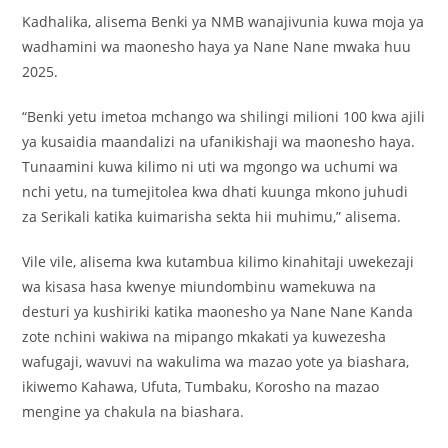
Kadhalika, alisema Benki ya NMB wanajivunia kuwa moja ya
wadhamini wa maonesho haya ya Nane Nane mwaka huu
2025.
“Benki yetu imetoa mchango wa shilingi milioni 100 kwa ajili
ya kusaidia maandalizi na ufanikishaji wa maonesho haya.
Tunaamini kuwa kilimo ni uti wa mgongo wa uchumi wa
nchi yetu, na tumejitolea kwa dhati kuunga mkono juhudi
za Serikali katika kuimarisha sekta hii muhimu,” alisema.
Vile vile, alisema kwa kutambua kilimo kinahitaji uwekezaji
wa kisasa hasa kwenye miundombinu wamekuwa na
desturi ya kushiriki katika maonesho ya Nane Nane Kanda
zote nchini wakiwa na mipango mkakati ya kuwezesha
wafugaji, wavuvi na wakulima wa mazao yote ya biashara,
ikiwemo Kahawa, Ufuta, Tumbaku, Korosho na mazao
mengine ya chakula na biashara.