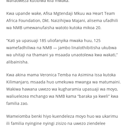
wanaoweza kutibiwa kila mwaka.
Kwa upande wake, Afisa Mgtendaji Mkuu wa Heart Team
Africa Foundation, Dkt. Naizihijwa Majani, alisema ufadhili
wa NMB umewanufaisha watoto kutoka mikoa 20.
“Kati ya upasuaji 185 uliofanyika mwaka huu, 125
wamefadhiliwa na NMB — jambo linalothibitisha ukubwa
wa uhitaji na thamani ya msaada unaotolewa kwa wakati,”
alibainisha.
Kwa akina mama Veronica Temba na Asimina Issa kutoka
Kilimanjaro, msaada huo umekuwa mwanga wa matumaini.
Wakiwa hawana uwezo wa kugharamia upasuaji wa moyo,
waliuelezea mchango wa NMB kama “baraka ya kweli” kwa
familia zao.
Wameiomba benki hiyo kuendeleza moyo huo wa ukarimu
ili familia nyingine nyingi zisizo na uwezo ziendelee