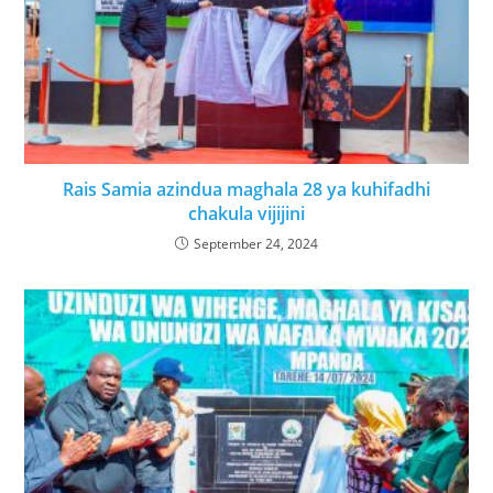
Rais Samia azindua maghala 28 ya kuhifadhi
chakula vijijini
September 24, 2024