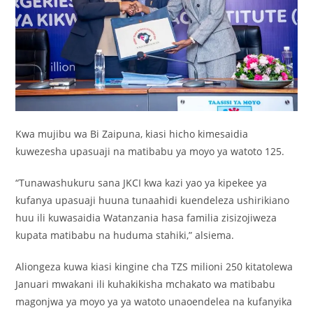
Kwa mujibu wa Bi Zaipuna, kiasi hicho kimesaidia
kuwezesha upasuaji na matibabu ya moyo ya watoto 125.
“Tunawashukuru sana JKCI kwa kazi yao ya kipekee ya
kufanya upasuaji huuna tunaahidi kuendeleza ushirikiano
huu ili kuwasaidia Watanzania hasa familia zisizojiweza
kupata matibabu na huduma stahiki,” alsiema.
Aliongeza kuwa kiasi kingine cha TZS milioni 250 kitatolewa
Januari mwakani ili kuhakikisha mchakato wa matibabu
magonjwa ya moyo ya ya watoto unaoendelea na kufanyika