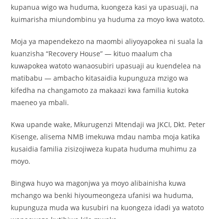
kupanua wigo wa huduma, kuongeza kasi ya upasuaji, na
kuimarisha miundombinu ya huduma za moyo kwa watoto.
Moja ya mapendekezo na maombi aliyoyapokea ni suala la
kuanzisha “Recovery House” — kituo maalum cha
kuwapokea watoto wanaosubiri upasuaji au kuendelea na
matibabu — ambacho kitasaidia kupunguza mzigo wa
kifedha na changamoto za makaazi kwa familia kutoka
maeneo ya mbali.
Kwa upande wake, Mkurugenzi Mtendaji wa JKCI, Dkt. Peter
Kisenge, alisema NMB imekuwa mdau namba moja katika
kusaidia familia zisizojiweza kupata huduma muhimu za
moyo.
Bingwa huyo wa magonjwa ya moyo alibainisha kuwa
mchango wa benki hiyoumeongeza ufanisi wa huduma,
kupunguza muda wa kusubiri na kuongeza idadi ya watoto