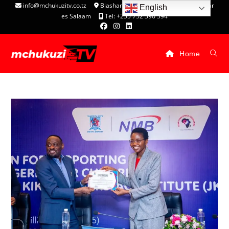
info@mchukuzitv.co.tz
Biashara Complex - P.O. Box 25074, Dar
English
es Salaam
Tel: +255 752 396 394
Home