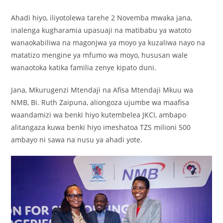
Ahadi hiyo, iliyotolewa tarehe 2 Novemba mwaka jana,
inalenga kugharamia upasuaji na matibabu ya watoto
wanaokabiliwa na magonjwa ya moyo ya kuzaliwa nayo na
matatizo mengine ya mfumo wa moyo, hususan wale
wanaotoka katika familia zenye kipato duni.
Jana, Mkurugenzi Mtendaji na Afisa Mtendaji Mkuu wa
NMB, Bi. Ruth Zaipuna, aliongoza ujumbe wa maafisa
waandamizi wa benki hiyo kutembelea JKCI, ambapo
alitangaza kuwa benki hiyo imeshatoa TZS milioni 500
ambayo ni sawa na nusu ya ahadi yote.