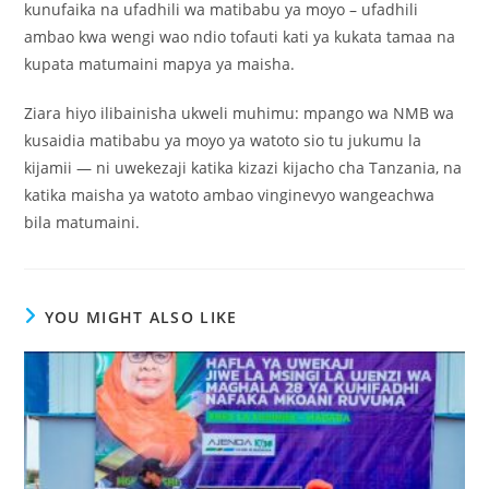
kunufaika na ufadhili wa matibabu ya moyo – ufadhili
ambao kwa wengi wao ndio tofauti kati ya kukata tamaa na
kupata matumaini mapya ya maisha.
Ziara hiyo ilibainisha ukweli muhimu: mpango wa NMB wa
kusaidia matibabu ya moyo ya watoto sio tu jukumu la
kijamii — ni uwekezaji katika kizazi kijacho cha Tanzania, na
katika maisha ya watoto ambao vinginevyo wangeachwa
bila matumaini.
YOU MIGHT ALSO LIKE