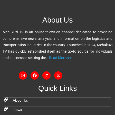
e
r
n
About Us
a
t
Mchukuzi TV is an online television channel dedicated to providing
i
comprehensive news, analysis, and information on the logistics and
v
transportation industries in the country. Launched in 2024, Mchukuzi
e
TV has quickly established itself as the go-to source for individuals
:
and businesses seeking the…
Read More>>>
Quick Links
About Us
News