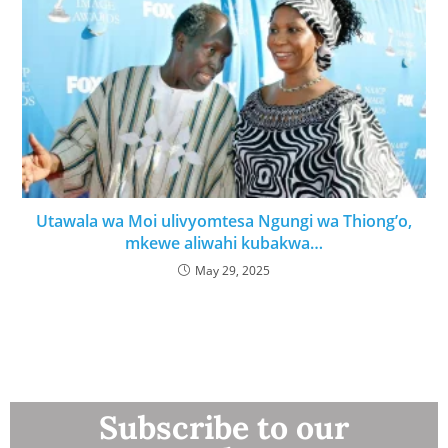
Utawala wa Moi ulivyomtesa Ngungi wa Thiong’o,
mkewe aliwahi kubakwa…
May 29, 2025
Subscribe to our