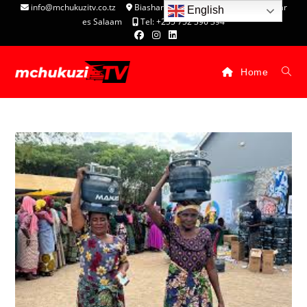
info@mchukuzitv.co.tz
Biashara Complex - P.O. Box 25074, Dar
English
es Salaam
Tel: +255 752 396 394
Home