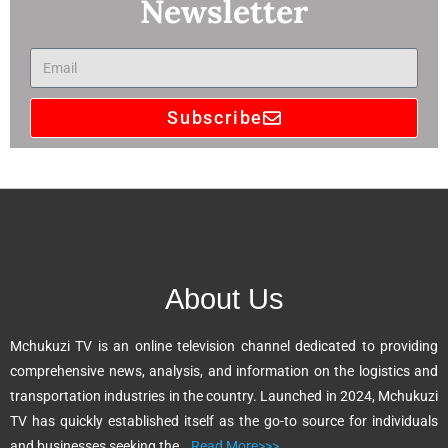
Newsletter
Subscribe
A
l
t
e
r
n
About Us
a
t
Mchukuzi TV is an online television channel dedicated to providing
i
comprehensive news, analysis, and information on the logistics and
v
transportation industries in the country. Launched in 2024, Mchukuzi
e
TV has quickly established itself as the go-to source for individuals
:
and businesses seeking the…
Read More>>>