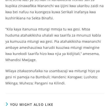
kupikia zinawafikia Wananchi wa ijijini kwa ukaribu zaidi na
kwa bei nafuu na kuongeza kuwa Serikali inafanya kwa
kushirikiana na Sekta Binafsi.
“Kila kaya itanunua mtungi mmoja tu wa gesi. Mtoa
huduma atahakikisha uhalali wa taarifa za mnunuzi kabla
ya kumuuzia mtungi wa gesi. Pia atahakikisha mwananchi
ambaye ameshauziwa harudii kuuziwa mtungi mwingine
kwa kurekodi taarifa hizo kwa njia ya kidijitali,” amesema,
Mhandisi Mwijage.
Wilaya zitakazonufaika na usambazaji wa mitungi hiyo ya
gesi ni pamoja na Bumbuli; Handeni; Korogwe; Lushoto;
Mkinga; Muheza; Pangani na Kilindi.
YOU MIGHT ALSO LIKE