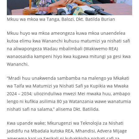
Mkuu wa mkoa wa Tanga, Balozi, Dkt. Batilda Burian
Mkuu huyo wa mkoa ameongeza kuwa mkoa unaendelea
kutoa elimu kwa Wananchi kuhusu matumizi ya nishati safi
na aliwapongeza Wadau mbalimbali (Wakiwemo REA)
wanaosaidia kampeni hiyo kwa kugawa mitungi ya gesi kwa
Wananchi.
“Mradi huu unakwenda sambamba na malengo ya Mkakati
wa Taifa wa Matumizi ya Nishati Safi ya Kupikia wa Mwaka
2024 – 2034; uliozinduliwa mwezi Mei mwaka huu, ambapo
lengo ni kufikia asilimia 80 ya Watanzania wawe wanatumia
nishati safi na salama,” alisema Dkt. Batilida.
Kwa upande wake; Mkurugenzi wa Teknolojia za Nishati
Jadidifu na Mbadala kutoka REA, Mhandisi, Advera Mijage
amesema kazi ya Serikali ni kuhakikisha nishati safi za