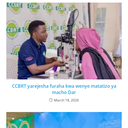
CCBRT yarejesha furaha kwa wenye matatizo ya
macho Dar
March 18, 2026