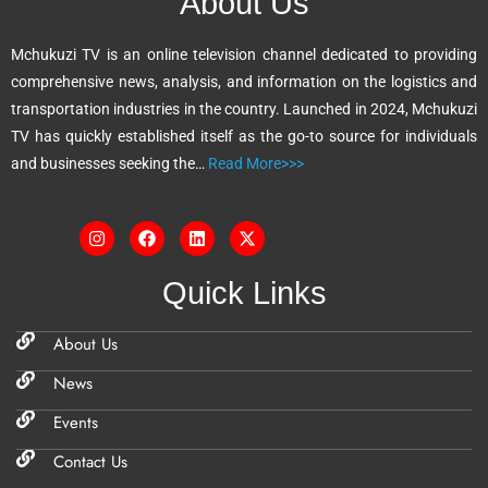
About Us
a
t
Mchukuzi TV is an online television channel dedicated to providing
i
comprehensive news, analysis, and information on the logistics and
v
transportation industries in the country. Launched in 2024, Mchukuzi
e
TV has quickly established itself as the go-to source for individuals
:
and businesses seeking the…
Read More>>>
Quick Links
About Us
News
Events
Contact Us