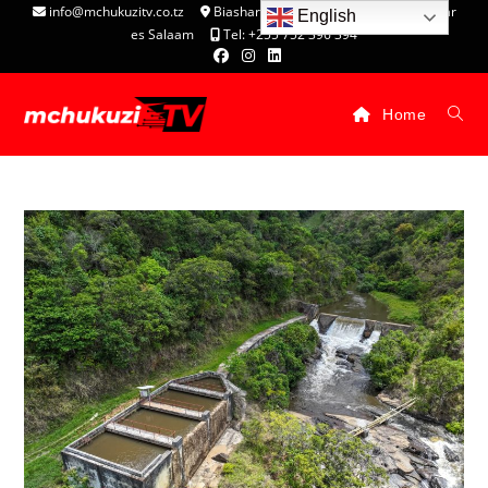
info@mchukuzitv.co.tz
Biashara Complex - P.O. Box 25074, Dar
English
es Salaam
Tel: +255 752 396 394
Home