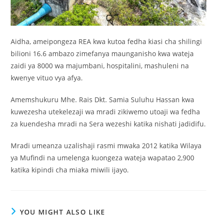
Aidha, ameipongeza REA kwa kutoa fedha kiasi cha shilingi
bilioni 16.6 ambazo zimefanya maunganisho kwa wateja
zaidi ya 8000 wa majumbani, hospitalini, mashuleni na
kwenye vituo vya afya.
Amemshukuru Mhe. Rais Dkt. Samia Suluhu Hassan kwa
kuwezesha utekelezaji wa mradi zikiwemo utoaji wa fedha
za kuendesha mradi na Sera wezeshi katika nishati jadidifu.
Mradi umeanza uzalishaji rasmi mwaka 2012 katika Wilaya
ya Mufindi na umelenga kuongeza wateja wapatao 2,900
katika kipindi cha miaka miwili ijayo.
YOU MIGHT ALSO LIKE