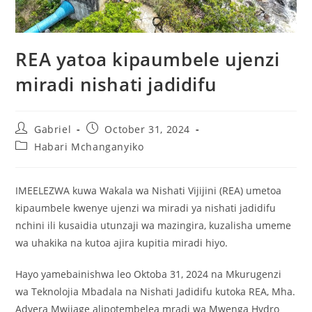
REA yatoa kipaumbele ujenzi
miradi nishati jadidifu
Gabriel
October 31, 2024
Habari Mchanganyiko
IMEELEZWA kuwa Wakala wa Nishati Vijijini (REA) umetoa
kipaumbele kwenye ujenzi wa miradi ya nishati jadidifu
nchini ili kusaidia utunzaji wa mazingira, kuzalisha umeme
wa uhakika na kutoa ajira kupitia miradi hiyo.
Hayo yamebainishwa leo Oktoba 31, 2024 na Mkurugenzi
wa Teknolojia Mbadala na Nishati Jadidifu kutoka REA, Mha.
Advera Mwijage alipotembelea mradi wa Mwenga Hydro