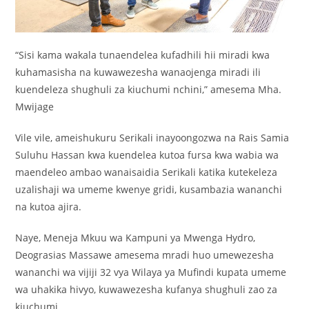
“Sisi kama wakala tunaendelea kufadhili hii miradi kwa
kuhamasisha na kuwawezesha wanaojenga miradi ili
kuendeleza shughuli za kiuchumi nchini,” amesema Mha.
Mwijage
Vile vile, ameishukuru Serikali inayoongozwa na Rais Samia
Suluhu Hassan kwa kuendelea kutoa fursa kwa wabia wa
maendeleo ambao wanaisaidia Serikali katika kutekeleza
uzalishaji wa umeme kwenye gridi, kusambazia wananchi
na kutoa ajira.
Naye, Meneja Mkuu wa Kampuni ya Mwenga Hydro,
Deograsias Massawe amesema mradi huo umewezesha
wananchi wa vijiji 32 vya Wilaya ya Mufindi kupata umeme
wa uhakika hivyo, kuwawezesha kufanya shughuli zao za
kiuchumi.