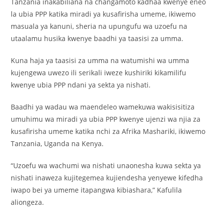
Tanzania inakabiliana na changamoto kadhaa kwenye eneo
la ubia PPP katika miradi ya kusafirisha umeme, ikiwemo
masuala ya kanuni, sheria na upungufu wa uzoefu na
utaalamu husika kwenye baadhi ya taasisi za umma.
Kuna haja ya taasisi za umma na watumishi wa umma
kujengewa uwezo ili serikali iweze kushiriki kikamilifu
kwenye ubia PPP ndani ya sekta ya nishati.
Baadhi ya wadau wa maendeleo wamekuwa wakisisitiza
umuhimu wa miradi ya ubia PPP kwenye ujenzi wa njia za
kusafirisha umeme katika nchi za Afrika Mashariki, ikiwemo
Tanzania, Uganda na Kenya.
“Uzoefu wa wachumi wa nishati unaonesha kuwa sekta ya
nishati inaweza kujitegemea kujiendesha yenyewe kifedha
iwapo bei ya umeme itapangwa kibiashara,” Kafulila
aliongeza.