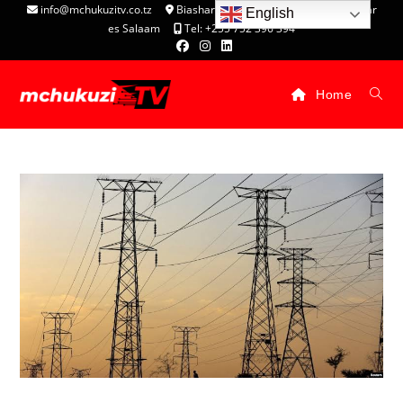
info@mchukuzitv.co.tz
Biashara Complex - P.O. Box 25074, Dar
English
es Salaam
Tel: +255 752 396 394
Home