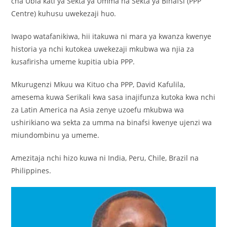
cha Ubia kati ya Sekta ya Umma na Sekta ya Binafsi (PPP
Centre) kuhusu uwekezaji huo.
Iwapo watafanikiwa, hii itakuwa ni mara ya kwanza kwenye
historia ya nchi kutokea uwekezaji mkubwa wa njia za
kusafirisha umeme kupitia ubia PPP.
Mkurugenzi Mkuu wa Kituo cha PPP, David Kafulila,
amesema kuwa Serikali kwa sasa inajifunza kutoka kwa nchi
za Latin America na Asia zenye uzoefu mkubwa wa
ushirikiano wa sekta za umma na binafsi kwenye ujenzi wa
miundombinu ya umeme.
Amezitaja nchi hizo kuwa ni India, Peru, Chile, Brazil na
Philippines.