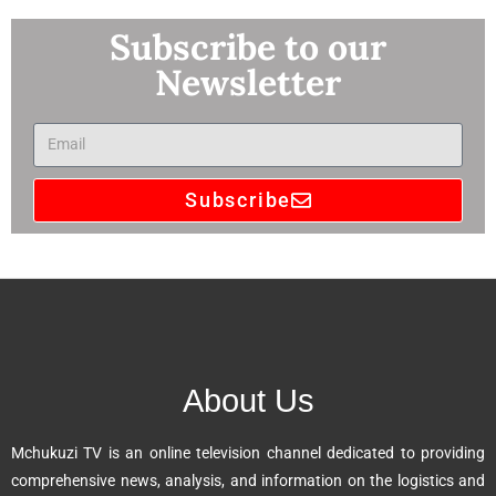
Subscribe to our
Newsletter
Subscribe
A
l
t
e
r
n
About Us
a
t
Mchukuzi TV is an online television channel dedicated to providing
i
comprehensive news, analysis, and information on the logistics and
v