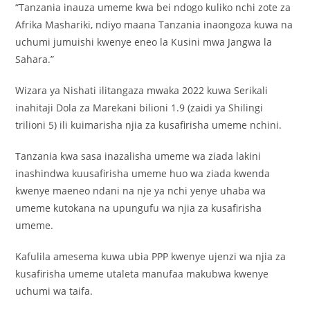
“Tanzania inauza umeme kwa bei ndogo kuliko nchi zote za
Afrika Mashariki, ndiyo maana Tanzania inaongoza kuwa na
uchumi jumuishi kwenye eneo la Kusini mwa Jangwa la
Sahara.”
Wizara ya Nishati ilitangaza mwaka 2022 kuwa Serikali
inahitaji Dola za Marekani bilioni 1.9 (zaidi ya Shilingi
trilioni 5) ili kuimarisha njia za kusafirisha umeme nchini.
Tanzania kwa sasa inazalisha umeme wa ziada lakini
inashindwa kuusafirisha umeme huo wa ziada kwenda
kwenye maeneo ndani na nje ya nchi yenye uhaba wa
umeme kutokana na upungufu wa njia za kusafirisha
umeme.
Kafulila amesema kuwa ubia PPP kwenye ujenzi wa njia za
kusafirisha umeme utaleta manufaa makubwa kwenye
uchumi wa taifa.