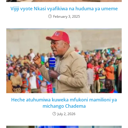
Vijiji vyote Nkasi vyafikiwa na huduma ya umeme
February 3, 2025
Heche atuhumiwa kuweka mfukoni mamilioni ya
michango Chadema
July 2, 2026