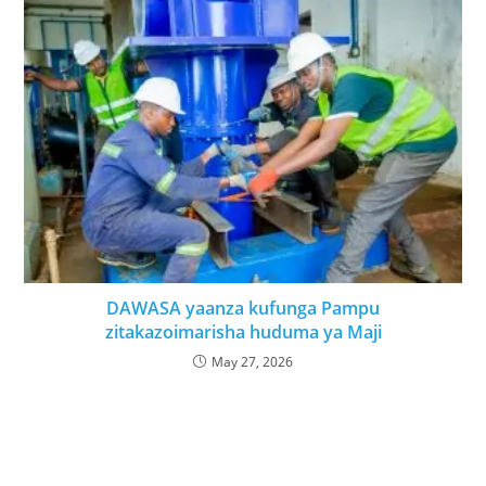
DAWASA yaanza kufunga Pampu
zitakazoimarisha huduma ya Maji
May 27, 2026