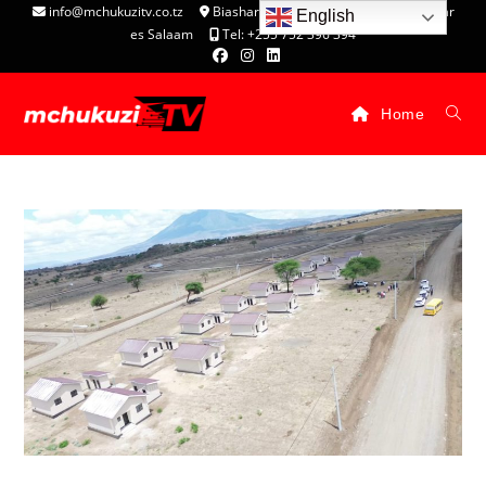
info@mchukuzitv.co.tz
Biashara Complex - P.O. Box 25074, Dar
English
es Salaam
Tel: +255 752 396 394
Home