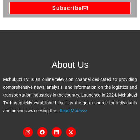
Subscribe
A
l
t
e
r
n
About Us
a
t
Mchukuzi TV is an online television channel dedicated to providing
i
comprehensive news, analysis, and information on the logistics and
v
transportation industries in the country. Launched in 2024, Mchukuzi
e
TV has quickly established itself as the go-to source for individuals
:
and businesses seeking the…
Read More>>>