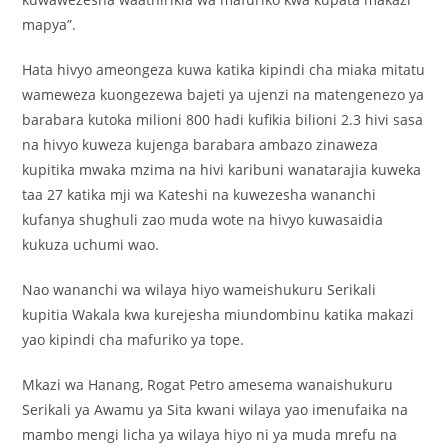
mapya”.
Hata hivyo ameongeza kuwa katika kipindi cha miaka mitatu
wameweza kuongezewa bajeti ya ujenzi na matengenezo ya
barabara kutoka milioni 800 hadi kufikia bilioni 2.3 hivi sasa
na hivyo kuweza kujenga barabara ambazo zinaweza
kupitika mwaka mzima na hivi karibuni wanatarajia kuweka
taa 27 katika mji wa Kateshi na kuwezesha wananchi
kufanya shughuli zao muda wote na hivyo kuwasaidia
kukuza uchumi wao.
Nao wananchi wa wilaya hiyo wameishukuru Serikali
kupitia Wakala kwa kurejesha miundombinu katika makazi
yao kipindi cha mafuriko ya tope.
Mkazi wa Hanang, Rogat Petro amesema wanaishukuru
Serikali ya Awamu ya Sita kwani wilaya yao imenufaika na
mambo mengi licha ya wilaya hiyo ni ya muda mrefu na