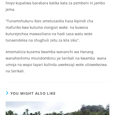
hivyo kupatiwa barabara katika kata za pembeni ni jambo
jema.
“Tunamshukuru Rais ametusaidia hasa kipindi cha
mafuriko kwa kutuma viongozi wake na kuweza
kuturejeshea mawasiliano na hadi sasa watu wote
tunaendelea na shughuli zetu za kila siku”.
Amemalizia kusema kwamba wananchi wa Hanang
wanaheshimu miundombinu ya Serikali na kwamba wana
umoja na wapo tayari kulinda uwekezaji wote uliowekezwa
na Serikali.
YOU MIGHT ALSO LIKE