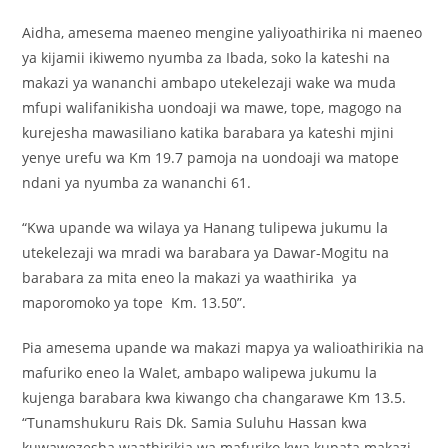
Aidha, amesema maeneo mengine yaliyoathirika ni maeneo
ya kijamii ikiwemo nyumba za Ibada, soko la kateshi na
makazi ya wananchi ambapo utekelezaji wake wa muda
mfupi walifanikisha uondoaji wa mawe, tope, magogo na
kurejesha mawasiliano katika barabara ya kateshi mjini
yenye urefu wa Km 19.7 pamoja na uondoaji wa matope
ndani ya nyumba za wananchi 61.
“Kwa upande wa wilaya ya Hanang tulipewa jukumu la
utekelezaji wa mradi wa barabara ya Dawar-Mogitu na
barabara za mita eneo la makazi ya waathirika ya
maporomoko ya tope Km. 13.50”.
Pia amesema upande wa makazi mapya ya walioathirikia na
mafuriko eneo la Walet, ambapo walipewa jukumu la
kujenga barabara kwa kiwango cha changarawe Km 13.5.
“Tunamshukuru Rais Dk. Samia Suluhu Hassan kwa
kuwawezesha waathirikia wa mafuriko kwa kupata makazi