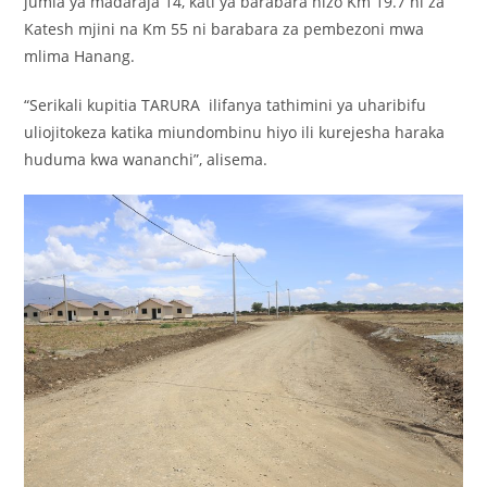
jumla ya madaraja 14, kati ya barabara hizo Km 19.7 ni za
Katesh mjini na Km 55 ni barabara za pembezoni mwa
mlima Hanang.
“Serikali kupitia TARURA ilifanya tathimini ya uharibifu
uliojitokeza katika miundombinu hiyo ili kurejesha haraka
huduma kwa wananchi”, alisema.