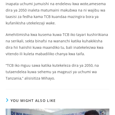
inapata uchumi jumuishi na endelevu kwa wote,amesema
dira ya 2050 inaleta matumaini makubwa na ni wajibu wa
taasisi za fedha kama TCB kuandaa mazingira bora ya
kufanikisha utekelezaji wake.
Amehitimisha kwa kusema kuwa TCB iko tayari kushirikiana
na serikali, sekta binafsi na wananchi katika kuhakikisha
dira hii haiishii kuwa maandiko tu, bali inatekelezwa kwa
vitendo ili kuleta mabadiliko chanya kwa taifa.
“TCB iko mguu sawa katika kutekeleza dira ya 2050, na
tutaendelea kuwa sehemu ya mageuzi ya uchumi wa
Tanzania,” alisisitiza Mihayo.
YOU MIGHT ALSO LIKE