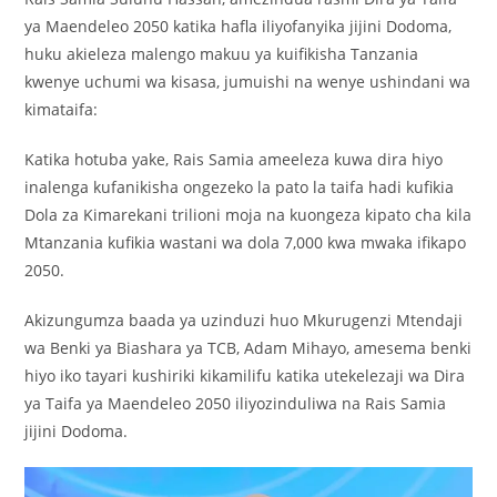
ya Maendeleo 2050 katika hafla iliyofanyika jijini Dodoma,
huku akieleza malengo makuu ya kuifikisha Tanzania
kwenye uchumi wa kisasa, jumuishi na wenye ushindani wa
kimataifa:
Katika hotuba yake, Rais Samia ameeleza kuwa dira hiyo
inalenga kufanikisha ongezeko la pato la taifa hadi kufikia
Dola za Kimarekani trilioni moja na kuongeza kipato cha kila
Mtanzania kufikia wastani wa dola 7,000 kwa mwaka ifikapo
2050.
Akizungumza baada ya uzinduzi huo Mkurugenzi Mtendaji
wa Benki ya Biashara ya TCB, Adam Mihayo, amesema benki
hiyo iko tayari kushiriki kikamilifu katika utekelezaji wa Dira
ya Taifa ya Maendeleo 2050 iliyozinduliwa na Rais Samia
jijini Dodoma.