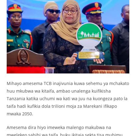
Mihayo amesema TCB inajivunia kuwa sehemu ya mchakato
huu mkubwa wa kitaifa, ambao unalenga kuifikisha
Tanzania katika uchumi wa kati wa juu na kuongeza pato la
taifa hadi kufikia dola trilioni moja za Marekani ifikapo
mwaka 2050.
Amesema dira hiyo imeweka malengo makubwa na
mwelekeo sahihi wa taifa, huku ikitaja sekta tisa muhimu