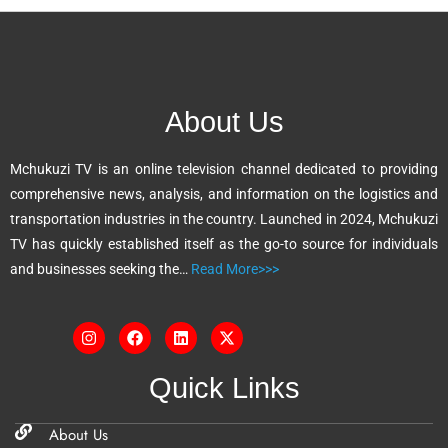
t
e
r
n
About Us
a
t
Mchukuzi TV is an online television channel dedicated to providing
i
comprehensive news, analysis, and information on the logistics and
v
transportation industries in the country. Launched in 2024, Mchukuzi
e
TV has quickly established itself as the go-to source for individuals
:
and businesses seeking the…
Read More>>>
Quick Links
About Us