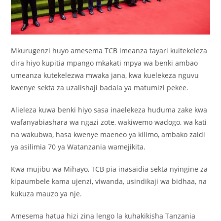
Mkurugenzi huyo amesema TCB imeanza tayari kuitekeleza
dira hiyo kupitia mpango mkakati mpya wa benki ambao
umeanza kutekelezwa mwaka jana, kwa kuelekeza nguvu
kwenye sekta za uzalishaji badala ya matumizi pekee.
Alieleza kuwa benki hiyo sasa inaelekeza huduma zake kwa
wafanyabiashara wa ngazi zote, wakiwemo wadogo, wa kati
na wakubwa, hasa kwenye maeneo ya kilimo, ambako zaidi
ya asilimia 70 ya Watanzania wamejikita.
Kwa mujibu wa Mihayo, TCB pia inasaidia sekta nyingine za
kipaumbele kama ujenzi, viwanda, usindikaji wa bidhaa, na
kukuza mauzo ya nje.
Amesema hatua hizi zina lengo la kuhakikisha Tanzania