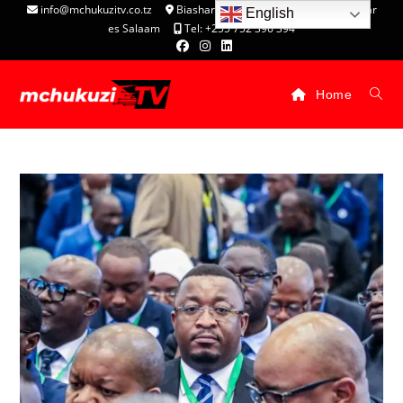
info@mchukuzitv.co.tz
Biashara Complex - P.O. Box 25074, Dar
English
es Salaam
Tel: +255 752 396 394
Home