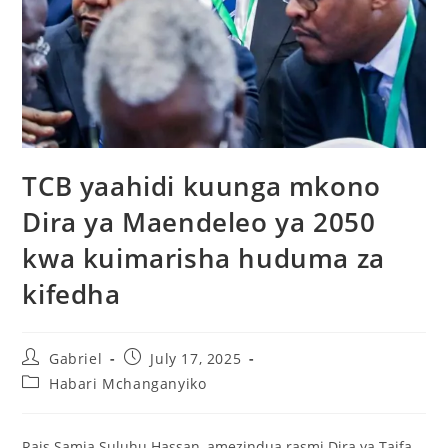
TCB yaahidi kuunga mkono
Dira ya Maendeleo ya 2050
kwa kuimarisha huduma za
kifedha
Gabriel
July 17, 2025
Habari Mchanganyiko
Rais Samia Suluhu Hassan, amezindua rasmi Dira ya Taifa