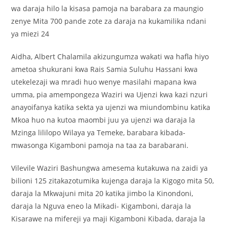
wa daraja hilo la kisasa pamoja na barabara za maungio
zenye Mita 700 pande zote za daraja na kukamilika ndani
ya miezi 24
Aidha, Albert Chalamila akizungumza wakati wa hafla hiyo
ametoa shukurani kwa Rais Samia Suluhu Hassani kwa
utekelezaji wa mradi huo wenye masilahi mapana kwa
umma, pia amempongeza Waziri wa Ujenzi kwa kazi nzuri
anayoifanya katika sekta ya ujenzi wa miundombinu katika
Mkoa huo na kutoa maombi juu ya ujenzi wa daraja la
Mzinga lililopo Wilaya ya Temeke, barabara kibada-
mwasonga Kigamboni pamoja na taa za barabarani.
Vilevile Waziri Bashungwa amesema kutakuwa na zaidi ya
bilioni 125 zitakazotumika kujenga daraja la Kigogo mita 50,
daraja la Mkwajuni mita 20 katika jimbo la Kinondoni,
daraja la Nguva eneo la Mikadi- Kigamboni, daraja la
Kisarawe na mifereji ya maji Kigamboni Kibada, daraja la