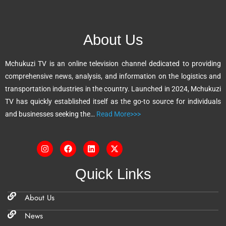
e
r
n
About Us
a
t
Mchukuzi TV is an online television channel dedicated to providing
i
comprehensive news, analysis, and information on the logistics and
v
transportation industries in the country. Launched in 2024, Mchukuzi
e
TV has quickly established itself as the go-to source for individuals
:
and businesses seeking the…
Read More>>>
Quick Links
About Us
News