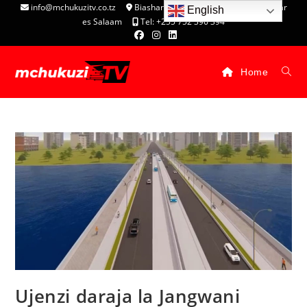
info@mchukuzitv.co.tz
Biashara Complex - P.O. Box 25074, Dar
English
es Salaam
Tel: +255 752 396 394
Home
Ujenzi daraja la Jangwani