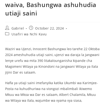
waiva, Bashungwa ashuhudia
utiaji saini
Gabriel
October 22, 2024
Usafiri wa Nchi Kavu
Waziri wa Ujenzi, Innocent Bashungwa leo tarehe 22 Oktoba
2024 ameshuhudia utiaji saini, ujenzi wa daraja la Jangwani
lenye urefu wa mita 390 litakalounganisha kipande cha
Magomeni Wilaya ya Kinondoni na Jangwani Wilaya ya Ilala
jijini Dar es salaam.
Hafla ya utiaji saini imefanyika katika Ukumbi wa Karimjee-
Posta na kuhudhuriwa na viongozi mbalimbali ikiwemo
Mkuu wa Mkoa wa Dar es salaam, Albert Chalamila, Mkuu
wa Wilaya wa Ilala, wajumbe wa vyama vya siasa,