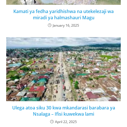
Kamati ya fedha yaridhishwa na utekelezaji wa
miradi ya halmashauri Magu
January 16, 2025
Ulega atoa siku 30 kwa mkandarasi barabara ya
Nsalaga – Ifisi kuwekwa lami
April 22, 2025