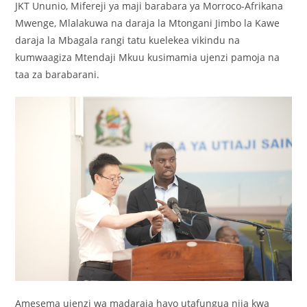
JKT Ununio, Mifereji ya maji barabara ya Morroco-Afrikana
Mwenge, Mlalakuwa na daraja la Mtongani Jimbo la Kawe
daraja la Mbagala rangi tatu kuelekea vikindu na
kumwaagiza Mtendaji Mkuu kusimamia ujenzi pamoja na
taa za barabarani.
Amesema ujenzi wa madaraja hayo utafungua njia kwa