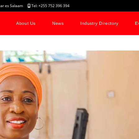
, Dar es Salaam
Tel: +255 752 396 394
About Us
News
Industry Directory
E