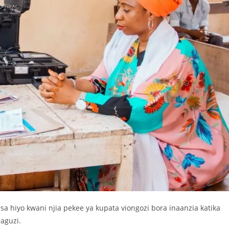
iyo kwani njia pekee ya kupata viongozi bora inaanzia katika
haguzi.