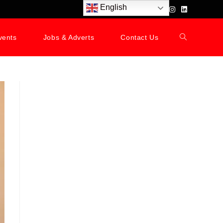
English
vents
Jobs & Adverts
Contact Us