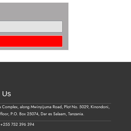
t Us
a Complex, along Mwinyijuma Road, Plot No. 5029, Kinondoni,
floor, P.O. Box 25074, Dar es Salaam, Tanzania.
: +255 752 396 394