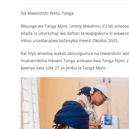
Na Mwandishi Wetu, Tanga
Mbunge wa Tanga Mjini, Ummy Mwalimu (CCM) ametoa rai
kitaifa la uboreshaji wa daftari la wapigakura ili wawez
mkuu unaotarajiwa kufanyika mwezi Oktoba, 2025.
Rai hiyo ameitoa wakati akizungumza na mwandishi wetu
linaloendelea mkoani Tanga ambapo kwa Tanga Mjini, zoe
kwenye kata zote 27 za Jimbo la Tanga Mjini.