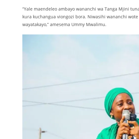
“Yale maendeleo ambayo wananchi wa Tanga Mjini tunay
kura kuchangua viongozi bora. Niwasihi wananchi wot
wayatakayo,” amesema Ummy Mwalimu.