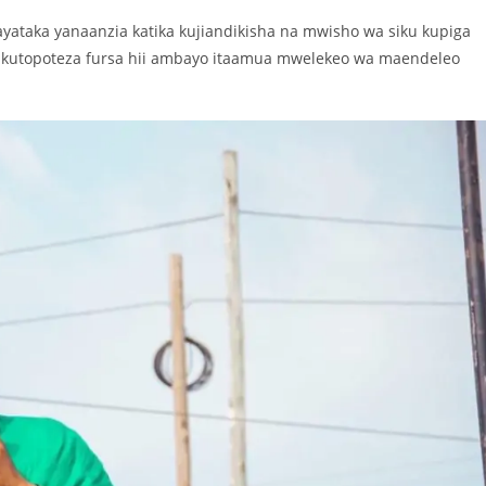
ataka yanaanzia katika kujiandikisha na mwisho wa siku kupiga
e kutopoteza fursa hii ambayo itaamua mwelekeo wa maendeleo