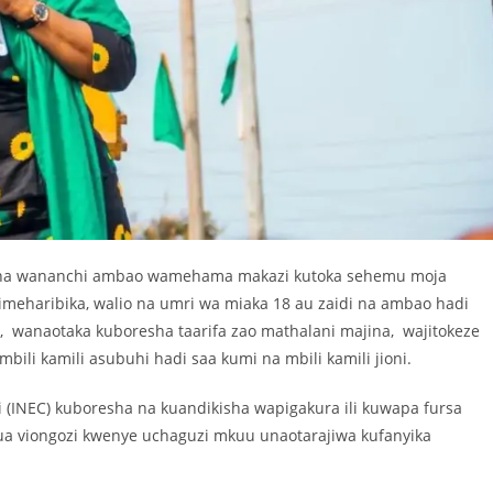
ha wananchi ambao wamehama makazi kutoka sehemu moja
imeharibika, walio na umri wa miaka 18 au zaidi na ambao hadi
, wanaotaka kuboresha taarifa zao mathalani majina, wajitokeze
mbili kamili asubuhi hadi saa kumi na mbili kamili jioni.
(INEC) kuboresha na kuandikisha wapigakura ili kuwapa fursa
gua viongozi kwenye uchaguzi mkuu unaotarajiwa kufanyika