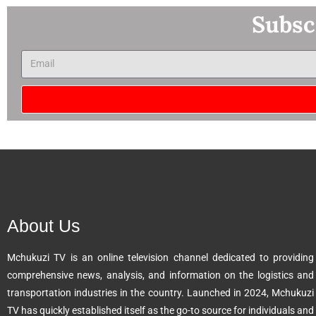
Subsc
A
l
t
e
r
n
About Us
a
t
Mchukuzi TV is an online television channel dedicated to providing
i
comprehensive news, analysis, and information on the logistics and
v
transportation industries in the country. Launched in 2024, Mchukuzi
e
TV has quickly established itself as the go-to source for individuals and