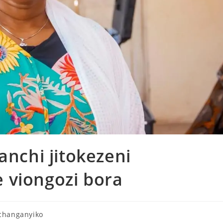
chi jitokezeni
 viongozi bora
changanyiko