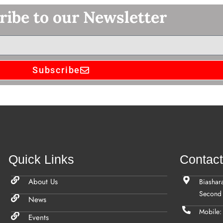
ribe to our Newsletter
Subscribe
Quick Links
Contac
About Us
Biashar
Second 
News
Mobile
Events