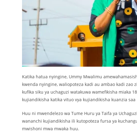
Katika hatua nyingine, Ummy Mwalimu amewahamasis
kwenda nyingine, waliopoteza kadi au ambao kadi zao z
kufika siku ya uchaguzi watakuwa wamefikisha miaka 18
kujiandikisha katika vituo vya kujiandikisha kuanzia saa 
Huu ni mwendelezo wa Tume Huru ya Taifa ya Uchaguzi 
wananchi kujiandikisha ili kutopoteza fursa ya kuchan
mwishoni mwa mwaka huu.