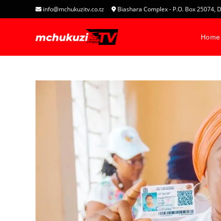
info@mchukuzitv.co.tz
Biashara Complex - P.O. Box 25074
Home