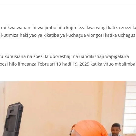
 kwa wananchi wa jimbo hilo kujitoleza kwa wingi katika zoezi l
e kutimiza haki yao ya kikatiba ya kuchagua viongozi katika uchaguz
 kuhusiana na zoezi la uboreshaji na uandikishaji wapigakura
zi hilo limeanza Februari 13 hadi 19, 2025 katika vituo mbalimbal