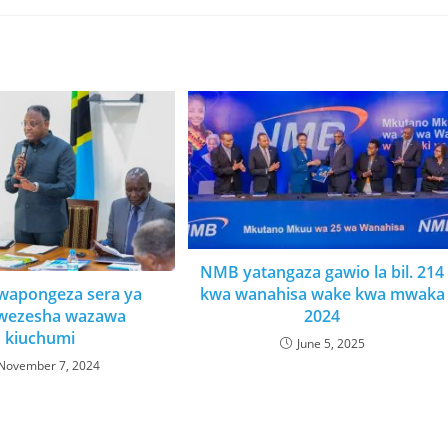
NMB yatangaza gawio la bil. 214
wapongeza sera ya
kwa wanahisa wake kwa mwaka
wezesha wazawa
2024
kiuchumi
June 5, 2025
November 7, 2024