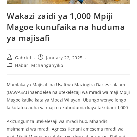
Wakazi zaidi ya 1,000 Mpiji
Magoe kunufaika na huduma
ya majisafi
Gabriel
January 22, 2025
Habari Mchanganyiko
Mamlaka ya Majisafi na Usafi wa Mazingira Dar es salaam
(DAWASA) inaendelea na utekelezaji wa mradi wa maji Mpiji
Magoe katika kata ya Mbezi Wilayani Ubungo wenye lengo
la kutatua adha ya maji na kuhudumia kaya takribani 1,000
Akizungumza utekelezaji wa mradi huo, Mhandisi
msimamizi wa mradi, Agness Kenani amesema mradi wa
maji Mpiji Magoe unaotekelezwa kwa gharama ya Shilingi