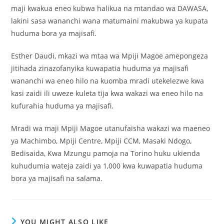
maji kwakua eneo kubwa halikua na mtandao wa DAWASA,
lakini sasa wananchi wana matumaini makubwa ya kupata
huduma bora ya majisafi.
Esther Daudi, mkazi wa mtaa wa Mpiji Magoe amepongeza
jitihada zinazofanyika kuwapatia huduma ya majisafi
wananchi wa eneo hilo na kuomba mradi utekelezwe kwa
kasi zaidi ili uweze kuleta tija kwa wakazi wa eneo hilo na
kufurahia huduma ya majisafi.
Mradi wa maji Mpiji Magoe utanufaisha wakazi wa maeneo
ya Machimbo, Mpiji Centre, Mpiji CCM, Masaki Ndogo,
Bedisaida, Kwa Mzungu pamoja na Torino huku ukienda
kuhudumia wateja zaidi ya 1,000 kwa kuwapatia huduma
bora ya majisafi na salama.
YOU MIGHT ALSO LIKE