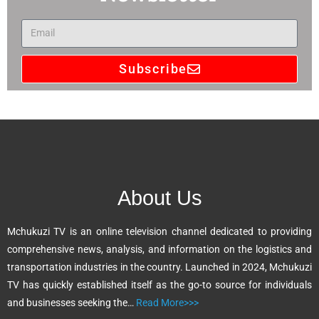
Subscribe
A
l
t
e
r
n
About Us
a
t
Mchukuzi TV is an online television channel dedicated to providing
i
comprehensive news, analysis, and information on the logistics and
v
transportation industries in the country. Launched in 2024, Mchukuzi
e
TV has quickly established itself as the go-to source for individuals
:
and businesses seeking the…
Read More>>>