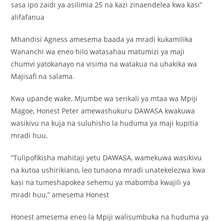
sasa ipo zaidi ya asilimia 25 na kazi zinaendelea kwa kasi”
alifafanua
Mhandisi Agness amesema baada ya mradi kukamilika
Wananchi wa eneo hilo watasahau matumizi ya maji
chumvi yatokanayo na visima na watakua na uhakika wa
Majisafi na salama.
Kwa upande wake, Mjumbe wa serikali ya mtaa wa Mpiji
Magoe, Honest Peter amewashukuru DAWASA kwakuwa
wasikivu na kuja na suluhisho la huduma ya maji kupitia
mradi huu.
“Tulipofikisha mahitaji yetu DAWASA, wamekuwa wasikivu
na kutoa ushirikiano, leo tunaona mradi unatekelezwa kwa
kasi na tumeshapokea sehemu ya mabomba kwajili ya
mradi huu,” amesema Honest
Honest amesema eneo la Mpiji walisumbuka na huduma ya