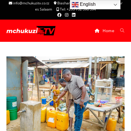
info@mchukuzitv.co.tz
Biashara Complex - P.O. Box 25074, Dar
English
es Salaam
Tel: +255 752 396 394
Home