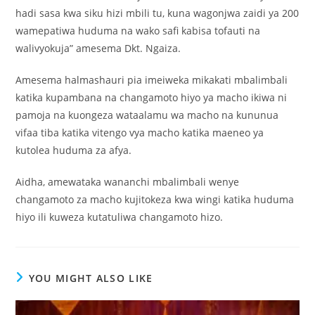
hadi sasa kwa siku hizi mbili tu, kuna wagonjwa zaidi ya 200
wamepatiwa huduma na wako safi kabisa tofauti na
walivyokuja” amesema Dkt. Ngaiza.
Amesema halmashauri pia imeiweka mikakati mbalimbali
katika kupambana na changamoto hiyo ya macho ikiwa ni
pamoja na kuongeza wataalamu wa macho na kununua
vifaa tiba katika vitengo vya macho katika maeneo ya
kutolea huduma za afya.
Aidha, amewataka wananchi mbalimbali wenye
changamoto za macho kujitokeza kwa wingi katika huduma
hiyo ili kuweza kutatuliwa changamoto hizo.
YOU MIGHT ALSO LIKE