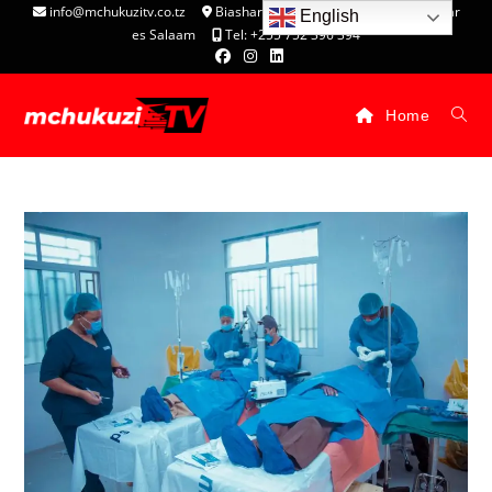
info@mchukuzitv.co.tz
Biashara Complex - P.O. Box 25074, Dar
English
es Salaam
Tel: +255 752 396 394
Home