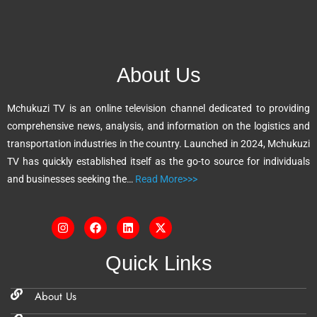
t
e
r
n
About Us
a
t
Mchukuzi TV is an online television channel dedicated to providing
i
comprehensive news, analysis, and information on the logistics and
v
transportation industries in the country. Launched in 2024, Mchukuzi
e
TV has quickly established itself as the go-to source for individuals
:
and businesses seeking the…
Read More>>>
Quick Links
About Us