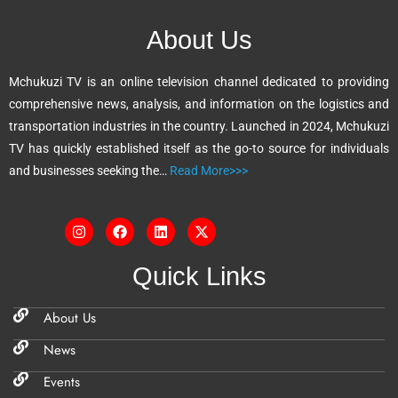
n
About Us
a
t
Mchukuzi TV is an online television channel dedicated to providing
i
comprehensive news, analysis, and information on the logistics and
v
transportation industries in the country. Launched in 2024, Mchukuzi
e
TV has quickly established itself as the go-to source for individuals
:
and businesses seeking the…
Read More>>>
Quick Links
About Us
News
Events