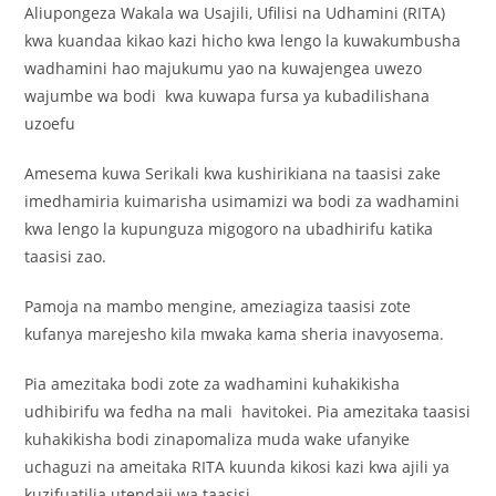
Aliupongeza Wakala wa Usajili, Ufilisi na Udhamini (RITA)
kwa kuandaa kikao kazi hicho kwa lengo la kuwakumbusha
wadhamini hao majukumu yao na kuwajengea uwezo
wajumbe wa bodi kwa kuwapa fursa ya kubadilishana
uzoefu
Amesema kuwa Serikali kwa kushirikiana na taasisi zake
imedhamiria kuimarisha usimamizi wa bodi za wadhamini
kwa lengo la kupunguza migogoro na ubadhirifu katika
taasisi zao.
Pamoja na mambo mengine, ameziagiza taasisi zote
kufanya marejesho kila mwaka kama sheria inavyosema.
Pia amezitaka bodi zote za wadhamini kuhakikisha
udhibirifu wa fedha na mali havitokei. Pia amezitaka taasisi
kuhakikisha bodi zinapomaliza muda wake ufanyike
uchaguzi na ameitaka RITA kuunda kikosi kazi kwa ajili ya
kuzifuatilia utendaji wa taasisi.