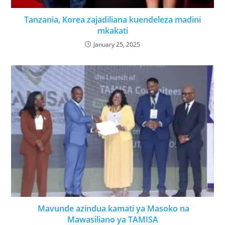
Tanzania, Korea zajadiliana kuendeleza madini
mkakati
January 25, 2025
Mavunde azindua kamati ya Masoko na
Mawasiliano ya TAMISA