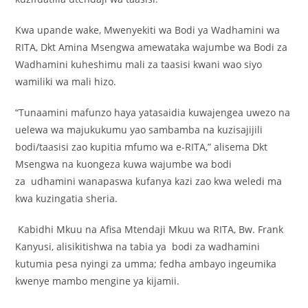
Kwa upande wake, Mwenyekiti wa Bodi ya Wadhamini wa
RITA, Dkt Amina Msengwa amewataka wajumbe wa Bodi za
Wadhamini kuheshimu mali za taasisi kwani wao siyo
wamiliki wa mali hizo.
“Tunaamini mafunzo haya yatasaidia kuwajengea uwezo na
uelewa wa majukukumu yao sambamba na kuzisajijili
bodi/taasisi zao kupitia mfumo wa e-RITA,” alisema Dkt
Msengwa na kuongeza kuwa wajumbe wa bodi
za udhamini wanapaswa kufanya kazi zao kwa weledi ma
kwa kuzingatia sheria.
Kabidhi Mkuu na Afisa Mtendaji Mkuu wa RITA, Bw. Frank
Kanyusi, alisikitishwa na tabia ya bodi za wadhamini
kutumia pesa nyingi za umma; fedha ambayo ingeumika
kwenye mambo mengine ya kijamii.