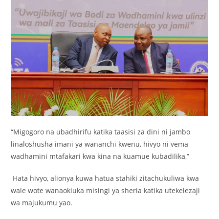
“Migogoro na ubadhirifu katika taasisi za dini ni jambo
linaloshusha imani ya wananchi kwenu, hivyo ni vema
wadhamini mtafakari kwa kina na kuamue kubadilika,”
Hata hivyo, alionya kuwa hatua stahiki zitachukuliwa kwa
wale wote wanaokiuka misingi ya sheria katika utekelezaji
wa majukumu yao.