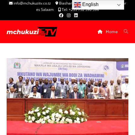
info@mchukuzitv.co.tz
Biashara Complex - P.O. Box 25074, Dar
English
es Salaam
Tel: +255 752 396 394
Home