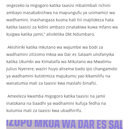
ongezeko la migogoro katika taasisi mbalimbali nchini
ambayo inasababishwa na mapungufu ya usimamizi wa
wadhamini. Inashangaza kuona hali hii inajitokeza hata
katika taasisi za kidini ambazo zinatakiwa kuwa mfano wa
kuigwa katika jamii,” alisikitika Dkt.Ndumbaro.
Akishiriki katika mkutano wa wajumbe wa bodi za
wadhamini zilizomo mkoa wa Dar es Salaam uliofanyika
katika Ukumbi wa Kimataifa wa Mikutano wa Mwalimu
Julius Nyerere, waziri huyo alisema bado ipo changamoto
ya wadhamini kutotimiza majukumu yao kikamilifu na
wanatumia mali za taasisi kwa maslahi binafsi.
Ameeleza kwamba migogoro katika taasisi na jamii
inatokana na baadhi ya wadhamini kufuja fedha na
kutumia mali za taasisi kwa ubadhirifu.