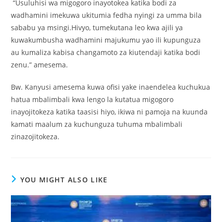
“Usuluhisi wa migogoro inayotokea katika bodi za
wadhamini imekuwa ukitumia fedha nyingi za umma bila
sababu ya msingi.Hivyo, tumekutana leo kwa ajili ya
kuwakumbusha wadhamini majukumu yao ili kupunguza
au kumaliza kabisa changamoto za kiutendaji katika bodi
zenu.” amesema.
Bw. Kanyusi amesema kuwa ofisi yake inaendelea kuchukua
hatua mbalimbali kwa lengo la kutatua migogoro
inayojitokeza katika taasisi hiyo, ikiwa ni pamoja na kuunda
kamati maalum za kuchunguza tuhuma mbalimbali
zinazojitokeza.
YOU MIGHT ALSO LIKE