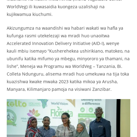
WorldVeg) ili kuwasaidia kuongeza uzalishaji na
kujikwamua kiuchumi.
Akizungumza na waandishi wa habari wakati wa hafla ya
kufunga rasmi utekelezaji wa mradi huo unaoitwa
Accelerated Innovation Delivery Initiative (AID-I), wenye
kauli mbiu isemayo “Kusherehekea ushirikiano, matokeo, na
ubunifu katika mifumo ya mbegu, minyororo ya thamani, na
lishe”, Meneja wa Programu wa WorldVeg – Tanzania, Bi.
Colleta Ndunguru, alisema mradi huo umekuwa na tija toka
kuazishwa kwake mwaka 2023 katika mikoa ya Arusha,
Manyara, Kilimanjaro pamoja na visiwani Zanzibar.