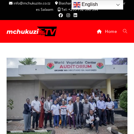
info@mchukuzitv.co.tz
Biashara Complex - P.O. Box 25074, Dar
English
es Salaam
Tel: +255 752 396 394
Home