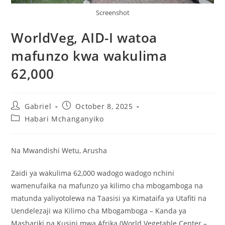
Screenshot
WorldVeg, AID-I watoa
mafunzo kwa wakulima
62,000
Gabriel
October 8, 2025
Habari Mchanganyiko
Na Mwandishi Wetu, Arusha
Zaidi ya wakulima 62,000 wadogo wadogo nchini
wamenufaika na mafunzo ya kilimo cha mbogamboga na
matunda yaliyotolewa na Taasisi ya Kimataifa ya Utafiti na
Uendelezaji wa Kilimo cha Mbogamboga – Kanda ya
Mashariki na Kusini mwa Afrika (World Vegetable Center –