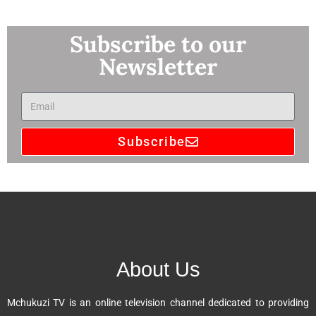
Subscribe to our
Newsletter
Subscribe
A
l
t
e
r
n
About Us
a
t
Mchukuzi TV is an online television channel dedicated to providing
i