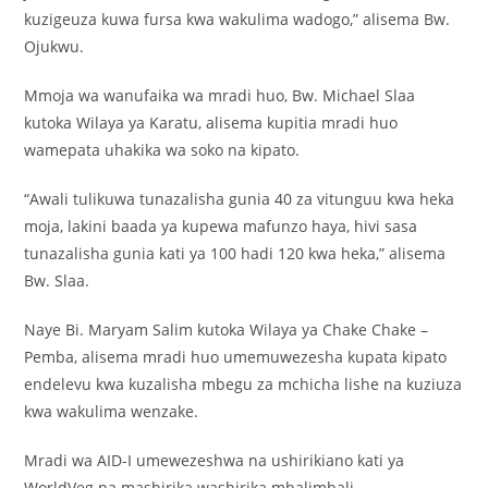
kuzigeuza kuwa fursa kwa wakulima wadogo,” alisema Bw.
Ojukwu.
Mmoja wa wanufaika wa mradi huo, Bw. Michael Slaa
kutoka Wilaya ya Karatu, alisema kupitia mradi huo
wamepata uhakika wa soko na kipato.
“Awali tulikuwa tunazalisha gunia 40 za vitunguu kwa heka
moja, lakini baada ya kupewa mafunzo haya, hivi sasa
tunazalisha gunia kati ya 100 hadi 120 kwa heka,” alisema
Bw. Slaa.
Naye Bi. Maryam Salim kutoka Wilaya ya Chake Chake –
Pemba, alisema mradi huo umemuwezesha kupata kipato
endelevu kwa kuzalisha mbegu za mchicha lishe na kuziuza
kwa wakulima wenzake.
Mradi wa AID-I umewezeshwa na ushirikiano kati ya
WorldVeg na mashirika washirika mbalimbali