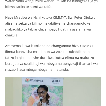
Watanzania wengi zaidi wananufaikan na kuongeza tija ya
kilimo katika uchumi wa taifa.
Naye Mratibu wa Nchi kutoka CIMMYT, Bw. Peter Ojukwu,
alisema sekta ya kilimo inakabiliwa na changamoto ya
mabadiliko ya tabianchi, ambayo huathiri usalama wa
chakula.
Amesema kuwa kutokana na changamoto hizo, CIMMYT
ilimua kuanzisha mradi huo wa AID-I ili kukabiliana na
tatizo la njaa na lishe duni kwa kutoa elimu na mafunzo
bora juu ya uzalishaji wa mbegu na uongezaji thamani wa
mazao, hasa mbogamboga na matunda.