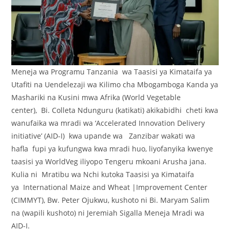
Meneja wa Programu Tanzania wa Taasisi ya Kimataifa ya
Utafiti na Uendelezaji wa Kilimo cha Mbogamboga Kanda ya
Mashariki na Kusini mwa Afrika (World Vegetable
center), Bi. Colleta Ndunguru (katikati) akikabidhi cheti kwa
wanufaika wa mradi wa ‘Accelerated Innovation Delivery
initiative’ (AID-I) kwa upande wa Zanzibar wakati wa
hafla fupi ya kufungwa kwa mradi huo, liyofanyika kwenye
taasisi ya WorldVeg iliyopo Tengeru mkoani Arusha jana.
Kulia ni Mratibu wa Nchi kutoka Taasisi ya Kimataifa
ya International Maize and Wheat |Improvement Center
(CIMMYT), Bw. Peter Ojukwu, kushoto ni Bi. Maryam Salim
na (wapili kushoto) ni Jeremiah Sigalla Meneja Mradi wa
AID-I.