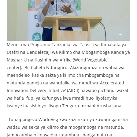
Meneja wa Programu Tanzania wa Taasisi ya Kimataifa ya
Utafiti na Uendelezaji wa Kilimo cha Mbogamboga Kanda ya
Mashariki na Kusini mwa Afrika (World Vegetable
center), Bi. Colleta Ndunguru. Akizungumza na wabia wa
maendeleo katika sekta ya kilimo cha mbogamboga na
matunda pamoja na wanufaika wa mradi wa ‘Accelerated
Innovation Delivery initiative’ (AID-I) hawapo pichani, wakati
wa hafla fupi ya kufungwa kwa mradi huo, liyofanyika
kwenye taasisi hiyo iliyopo Tengeru mkoani Arusha jana.
“Tunaipongeza WorldVeg kwa kazi nzuri ya kuwaunganisha
wadau wa sekta ya kilimo cha mbogamboga na matunda,
jambo ambalo linasaidia kutambua changamoto na