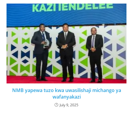
NMB yapewa tuzo kwa uwasilishaji michango ya
wafanyakazi
July 9, 2025