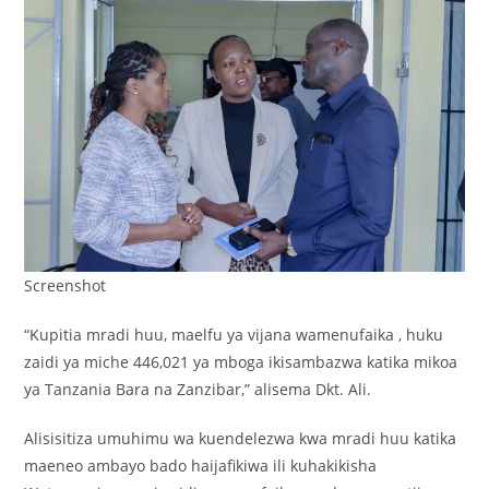
Screenshot
“Kupitia mradi huu, maelfu ya vijana wamenufaika , huku
zaidi ya miche 446,021 ya mboga ikisambazwa katika mikoa
ya Tanzania Bara na Zanzibar,” alisema Dkt. Ali.
Alisisitiza umuhimu wa kuendelezwa kwa mradi huu katika
maeneo ambayo bado haijafikiwa ili kuhakikisha