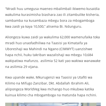
“Mradi huu umegusa maeneo mbalimbali ikiwemo kusaidia
wakulima kurasimisha biashara zao ili zitambulike kisheria,
sambamba na kusambaza mbegu bora za mbogamboga
kwa zaidi ya kaya 10,500,” alisema Bi. Ndunguru.
Aliongeza kuwa zaidi ya wakulima 62,000 wamenufaika toka
mradi huo unaofadhiliwa na Taasisi ya Kimataifa ya
Uboreshaji wa Mahindi na Ngano (CIMMYT) uanzishwe
hapa nchii, huku takriban wazalishaji wa mbegu 10,684
wakipatiwa mafunzo, asilimia 52 kati yao wakiwa wanawake
na asilimia 29 vijana.
Kwa upande wake, Mkurugenzi wa Taasisi ya Utafiti wa
Kilimo na Mifugo Zanzibar, Dkt. Abdallah Ibrahim Ali,
aliipongeza WorldVeg kwa mchango huo mkubwa katika
kuinua kilimo cha mbogamboga na matunda hapa nchini.