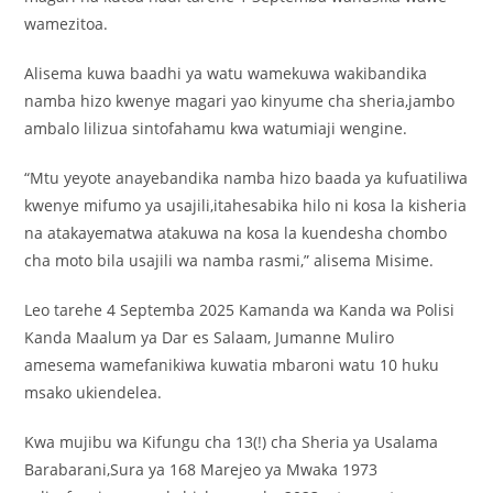
wamezitoa.
Alisema kuwa baadhi ya watu wamekuwa wakibandika
namba hizo kwenye magari yao kinyume cha sheria,jambo
ambalo lilizua sintofahamu kwa watumiaji wengine.
“Mtu yeyote anayebandika namba hizo baada ya kufuatiliwa
kwenye mifumo ya usajili,itahesabika hilo ni kosa la kisheria
na atakayematwa atakuwa na kosa la kuendesha chombo
cha moto bila usajili wa namba rasmi,” alisema Misime.
Leo tarehe 4 Septemba 2025 Kamanda wa Kanda wa Polisi
Kanda Maalum ya Dar es Salaam, Jumanne Muliro
amesema wamefanikiwa kuwatia mbaroni watu 10 huku
msako ukiendelea.
Kwa mujibu wa Kifungu cha 13(!) cha Sheria ya Usalama
Barabarani,Sura ya 168 Marejeo ya Mwaka 1973