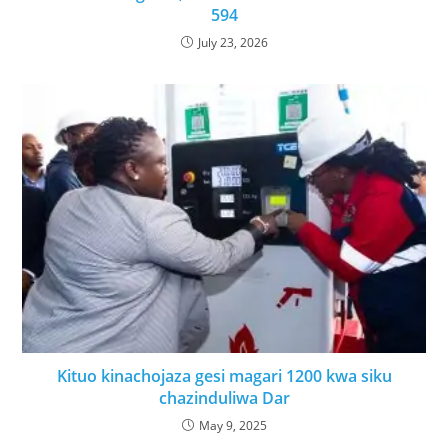
594
July 23, 2026
Kituo kinachojaza gesi magari 1200 kwa siku
chazinduliwa Dar
May 9, 2025