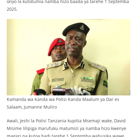
onyo la kutotumia namba hizo baada ya tarehe 1 Septemba
2025.
Kamanda wa Kanda wa Polisi Kanda Maalum ya Dar es
Salaam, Jumanne Muliro
Awali, Jeshi la Polisi Tanzania kupitia Msemaji wake, David
Misime lilipiga marufuku matumizi ya namba hizo kwenye
magari na kutoa hadi tarehe 1 Septemba wahusika wawe