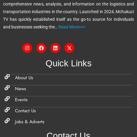
comprehensive news, analysis, and information on the logistics and
v
transportation industries in the country. Launched in 2024, Mchukuzi
e
TV has quickly established itself as the go-to source for individuals
:
and businesses seeking the…
Read More>>>
Quick Links
About Us
News
Events
Contact Us
Jobs & Adverts
Contact Us