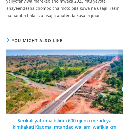
yaliyofanyiwa marekebisho mwaka 2023,mtu yeyote
anayeendesha chombo cha moto bila kuwa na usajili rasmi
na namba halali za usajili anatenda kosa la jinai.
YOU MIGHT ALSO LIKE
Serikali yatumia bilioni 600 ujenzi miradi ya
kimkakati Kigoma, mtandao wa lami wafikia km