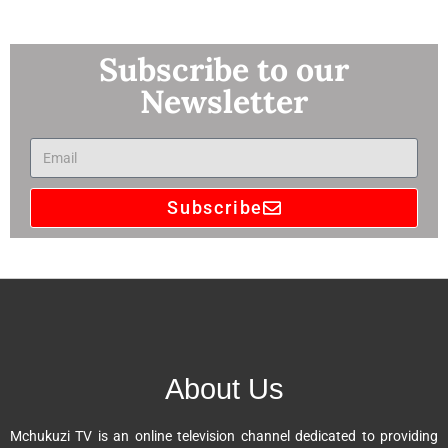
Subscribe to our
Newsletter
Subscribe
A
l
t
e
r
n
About Us
a
t
Mchukuzi TV is an online television channel dedicated to providing
i