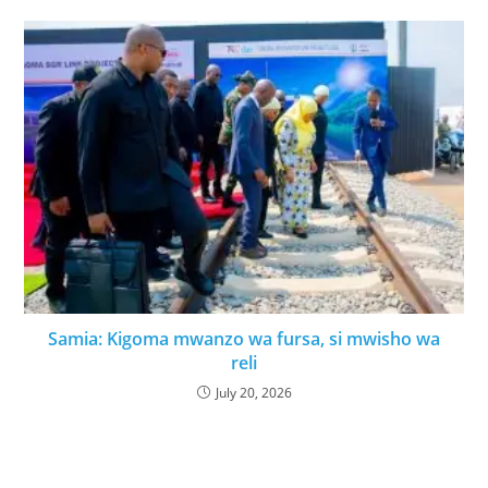
Samia: Kigoma mwanzo wa fursa, si mwisho wa
reli
July 20, 2026