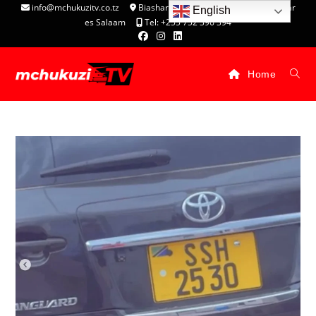
info@mchukuzitv.co.tz
Biashara Complex - P.O. Box 25074, Dar
English
es Salaam
Tel: +255 752 396 394
Home