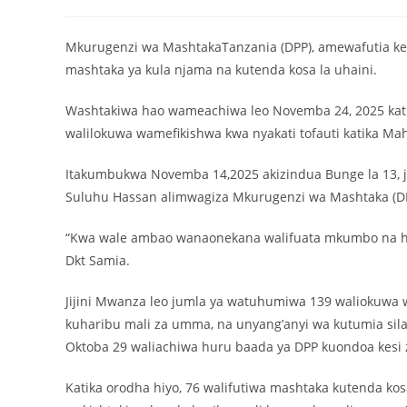
Mkurugenzi wa MashtakaTanzania (DPP), amewafutia ke
mashtaka ya kula njama na kutenda kosa la uhaini.
Washtakiwa hao wameachiwa leo Novemba 24, 2025 ka
walilokuwa wamefikishwa kwa nyakati tofauti katika Ma
Itakumbukwa Novemba 14,2025 akizindua Bunge la 13, 
Suluhu Hassan alimwagiza Mkurugenzi wa Mashtaka (D
“Kwa wale ambao wanaonekana walifuata mkumbo na ha
Dkt Samia.
Jijini Mwanza leo jumla ya watuhumiwa 139 waliokuwa 
kuharibu mali za umma, na unyang’anyi wa kutumia si
Oktoba 29 waliachiwa huru baada ya DPP kuondoa kesi
‎Katika orodha hiyo, 76 walifutiwa mashtaka kutenda kos