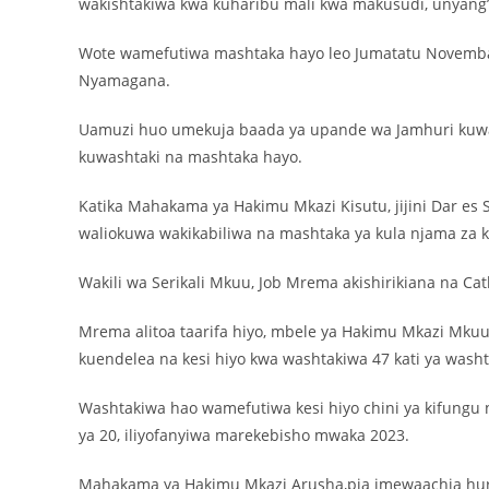
wakishtakiwa kwa kuharibu mali kwa makusudi, unyang’
Wote wamefutiwa mashtaka hayo leo Jumatatu Novemba 2
Nyamagana.
Uamuzi huo umekuja baada ya upande wa Jamhuri kuwa
kuwashtaki na mashtaka hayo.
Katika Mahakama ya Hakimu Mkazi Kisutu, jijini Dar e
waliokuwa wakikabiliwa na mashtaka ya kula njama za k
Wakili wa Serikali Mkuu, Job Mrema akishirikiana na Cat
Mrema alitoa taarifa hiyo, mbele ya Hakimu Mkazi Mkuu
kuendelea na kesi hiyo kwa washtakiwa 47 kati ya washta
Washtakiwa hao wamefutiwa kesi hiyo chini ya kifungu
ya 20, iliyofanyiwa marekebisho mwaka 2023.
Mahakama ya Hakimu Mkazi Arusha,pia imewaachia hur