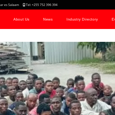
, Dar es Salaam
Tel: +255 752 396 394
About Us
News
Industry Directory
E