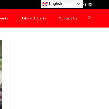
English
vents
Jobs & Adverts
Contact Us