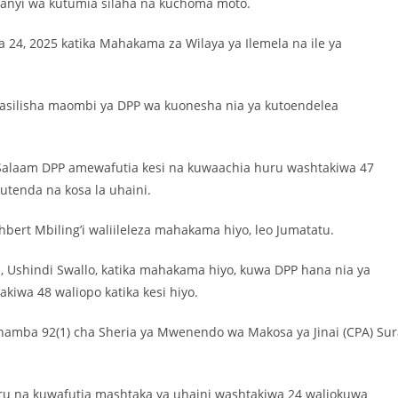
anyi wa kutumia silaha na kuchoma moto.
4, 2025 katika Mahakama za Wilaya ya Ilemela na ile ya
silisha maombi ya DPP wa kuonesha nia ya kutoendelea
s Salaam DPP amewafutia kesi na kuwaachia huru washtakiwa 47
utenda na kosa la uhaini.
hbert Mbiling’i waliileleza mahakama hiyo, leo Jumatatu.
, Ushindi Swallo, katika mahakama hiyo, kuwa DPP hana nia ya
kiwa 48 waliopo katika kesi hiyo.
 namba 92(1) cha Sheria ya Mwenendo wa Makosa ya Jinai (CPA) Sur
u na kuwafutia mashtaka ya uhaini washtakiwa 24 waliokuwa