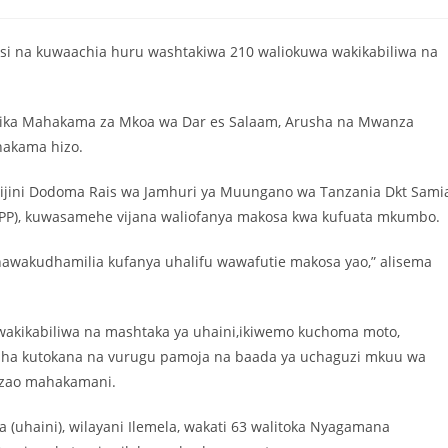
si na kuwaachia huru washtakiwa 210 waliokuwa wakikabiliwa na
tika Mahakama za Mkoa wa Dar es Salaam, Arusha na Mwanza
hakama hizo.
jijini Dodoma Rais wa Jamhuri ya Muungano wa Tanzania Dkt Sami
PP), kuwasamehe vijana waliofanya makosa kwa kufuata mkumbo.
wakudhamilia kufanya uhalifu wawafutie makosa yao,” alisema
wakikabiliwa na mashtaka ya uhaini,ikiwemo kuchoma moto,
laha kutokana na vurugu pamoja na baada ya uchaguzi mkuu wa
 zao mahakamani.
a (uhaini), wilayani Ilemela, wakati 63 walitoka Nyagamana