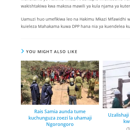
wakishtakiwa kwa makosa mawili ya kula njama ya kuten
Uamuzi huo umefikiwa leo na Hakimu Mkazi Mfawidhi wa 
kuieleza Mahakama kuwa DPP hana nia ya kuendelea ku
YOU MIGHT ALSO LIKE
Rais Samia aunda tume
Uzalisha
kuchunguza zoezi la uhamaji
kwa
Ngorongoro