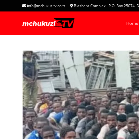
info@mchukuzitv.co.tz
Biashara Complex - P.O. Box 25074
Home