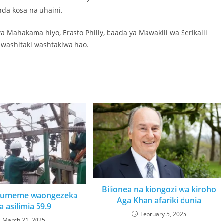
da kosa na uhaini.
Mahakama hiyo, Erasto Philly, baada ya Mawakili wa Serikalii
washitaki washtakiwa hao.
Bilionea na kiongozi wa kiroho
ji umeme waongezeka
Aga Khan afariki dunia
 asilimia 59.9
February 5, 2025
March 21, 2025