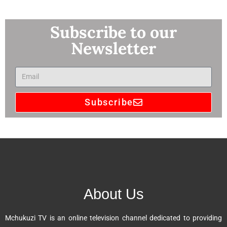
Subscribe to our
Newsletter
Subscribe
A
l
t
e
r
n
About Us
a
t
Mchukuzi TV is an online television channel dedicated to providing
i