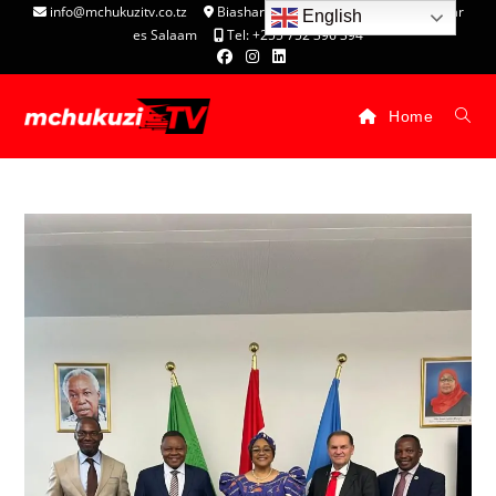
info@mchukuzitv.co.tz
Biashara Complex - P.O. Box 25074, Dar
English
es Salaam
Tel: +255 752 396 394
Home