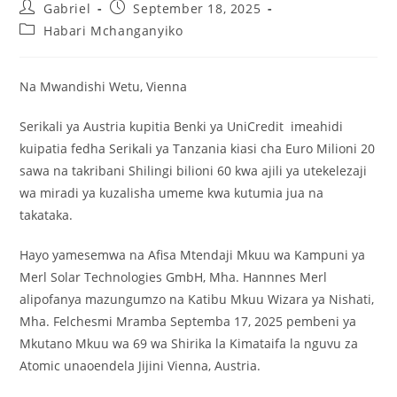
Gabriel
September 18, 2025
Habari Mchanganyiko
Na Mwandishi Wetu, Vienna
Serikali ya Austria kupitia Benki ya UniCredit imeahidi
kuipatia fedha Serikali ya Tanzania kiasi cha Euro Milioni 20
sawa na takribani Shilingi bilioni 60 kwa ajili ya utekelezaji
wa miradi ya kuzalisha umeme kwa kutumia jua na
takataka.
Hayo yamesemwa na Afisa Mtendaji Mkuu wa Kampuni ya
Merl Solar Technologies GmbH, Mha. Hannnes Merl
alipofanya mazungumzo na Katibu Mkuu Wizara ya Nishati,
Mha. Felchesmi Mramba Septemba 17, 2025 pembeni ya
Mkutano Mkuu wa 69 wa Shirika la Kimataifa la nguvu za
Atomic unaoendela Jijini Vienna, Austria.