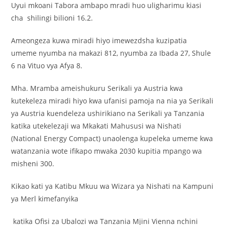
Uyui mkoani Tabora ambapo mradi huo uligharimu kiasi
cha shilingi bilioni 16.2.
Ameongeza kuwa miradi hiyo imewezdsha kuzipatia
umeme nyumba na makazi 812, nyumba za Ibada 27, Shule
6 na Vituo vya Afya 8.
Mha. Mramba ameishukuru Serikali ya Austria kwa
kutekeleza miradi hiyo kwa ufanisi pamoja na nia ya Serikali
ya Austria kuendeleza ushirikiano na Serikali ya Tanzania
katika utekelezaji wa Mkakati Mahususi wa Nishati
(National Energy Compact) unaolenga kupeleka umeme kwa
watanzania wote ifikapo mwaka 2030 kupitia mpango wa
misheni 300.
Kikao kati ya Katibu Mkuu wa Wizara ya Nishati na Kampuni
ya Merl kimefanyika
katika Ofisi za Ubalozi wa Tanzania Mjini Vienna nchini