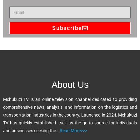
Subscribe
A
l
t
e
r
n
About Us
a
t
Mchukuzi TV is an online television channel dedicated to providing
i
comprehensive news, analysis, and information on the logistics and
v
transportation industries in the country. Launched in 2024, Mchukuzi
e
TV has quickly established itself as the go-to source for individuals
:
and businesses seeking the…
Read More>>>