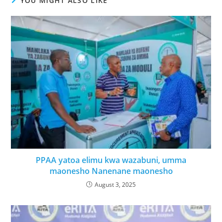
YOU MIGHT ALSO LIKE
PPAA yatoa elimu kwa wazabuni, umma
maonesho Nanenane maonesho
August 3, 2025