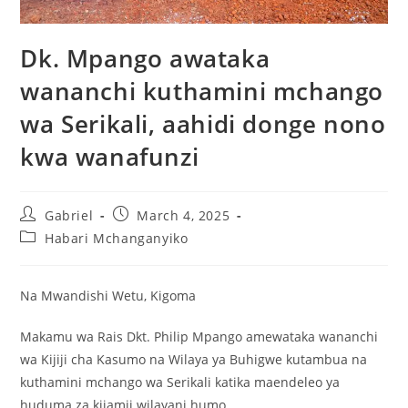
Dk. Mpango awataka
wananchi kuthamini mchango
wa Serikali, aahidi donge nono
kwa wanafunzi
Gabriel
March 4, 2025
Habari Mchanganyiko
Na Mwandishi Wetu, Kigoma
Makamu wa Rais Dkt. Philip Mpango amewataka wananchi
wa Kijiji cha Kasumo na Wilaya ya Buhigwe kutambua na
kuthamini mchango wa Serikali katika maendeleo ya
huduma za kijamii wilayani humo.