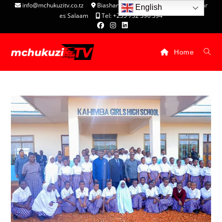
info@mchukuzitv.co.tz
Biashara Complex - P.O. Box 25074, Dar
English
es Salaam
Tel: +255 752 396 394
Home