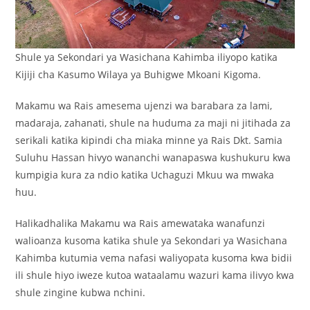
Shule ya Sekondari ya Wasichana Kahimba iliyopo katika
Kijiji cha Kasumo Wilaya ya Buhigwe Mkoani Kigoma.
Makamu wa Rais amesema ujenzi wa barabara za lami,
madaraja, zahanati, shule na huduma za maji ni jitihada za
serikali katika kipindi cha miaka minne ya Rais Dkt. Samia
Suluhu Hassan hivyo wananchi wanapaswa kushukuru kwa
kumpigia kura za ndio katika Uchaguzi Mkuu wa mwaka
huu.
Halikadhalika Makamu wa Rais amewataka wanafunzi
walioanza kusoma katika shule ya Sekondari ya Wasichana
Kahimba kutumia vema nafasi waliyopata kusoma kwa bidii
ili shule hiyo iweze kutoa wataalamu wazuri kama ilivyo kwa
shule zingine kubwa nchini.