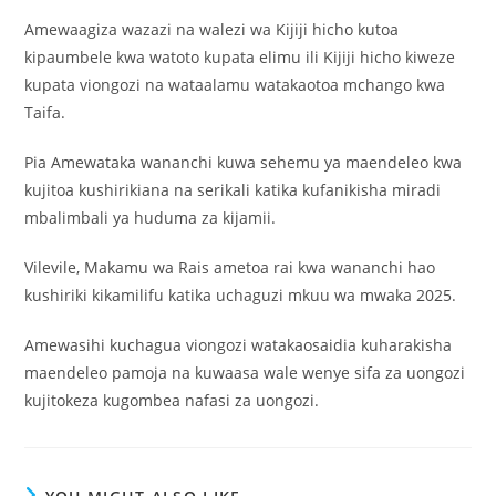
Amewaagiza wazazi na walezi wa Kijiji hicho kutoa
kipaumbele kwa watoto kupata elimu ili Kijiji hicho kiweze
kupata viongozi na wataalamu watakaotoa mchango kwa
Taifa.
Pia Amewataka wananchi kuwa sehemu ya maendeleo kwa
kujitoa kushirikiana na serikali katika kufanikisha miradi
mbalimbali ya huduma za kijamii.
Vilevile, Makamu wa Rais ametoa rai kwa wananchi hao
kushiriki kikamilifu katika uchaguzi mkuu wa mwaka 2025.
Amewasihi kuchagua viongozi watakaosaidia kuharakisha
maendeleo pamoja na kuwaasa wale wenye sifa za uongozi
kujitokeza kugombea nafasi za uongozi.