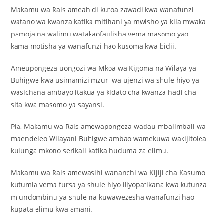
Makamu wa Rais ameahidi kutoa zawadi kwa wanafunzi
watano wa kwanza katika mitihani ya mwisho ya kila mwaka
pamoja na walimu watakaofaulisha vema masomo yao
kama motisha ya wanafunzi hao kusoma kwa bidii.
Ameupongeza uongozi wa Mkoa wa Kigoma na Wilaya ya
Buhigwe kwa usimamizi mzuri wa ujenzi wa shule hiyo ya
wasichana ambayo itakua ya kidato cha kwanza hadi cha
sita kwa masomo ya sayansi.
Pia, Makamu wa Rais amewapongeza wadau mbalimbali wa
maendeleo Wilayani Buhigwe ambao wamekuwa wakijitolea
kuiunga mkono serikali katika huduma za elimu.
Makamu wa Rais amewasihi wananchi wa Kijiji cha Kasumo
kutumia vema fursa ya shule hiyo iliyopatikana kwa kutunza
miundombinu ya shule na kuwawezesha wanafunzi hao
kupata elimu kwa amani.