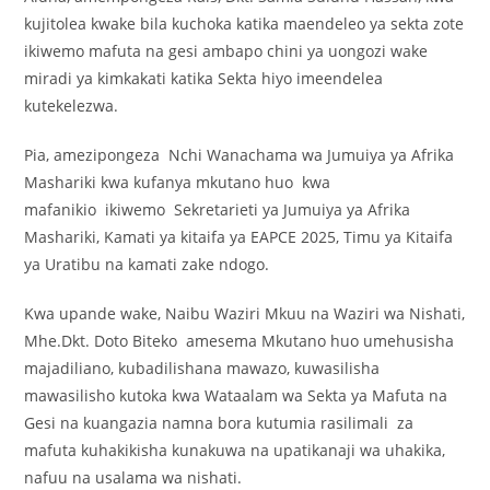
kujitolea kwake bila kuchoka katika maendeleo ya sekta zote
ikiwemo mafuta na gesi ambapo chini ya uongozi wake
miradi ya kimkakati katika Sekta hiyo imeendelea
kutekelezwa.
Pia, amezipongeza Nchi Wanachama wa Jumuiya ya Afrika
Mashariki kwa kufanya mkutano huo kwa
mafanikio ikiwemo Sekretarieti ya Jumuiya ya Afrika
Mashariki, Kamati ya kitaifa ya EAPCE 2025, Timu ya Kitaifa
ya Uratibu na kamati zake ndogo.
Kwa upande wake, Naibu Waziri Mkuu na Waziri wa Nishati,
Mhe.Dkt. Doto Biteko amesema Mkutano huo umehusisha
majadiliano, kubadilishana mawazo, kuwasilisha
mawasilisho kutoka kwa Wataalam wa Sekta ya Mafuta na
Gesi na kuangazia namna bora kutumia rasilimali za
mafuta kuhakikisha kunakuwa na upatikanaji wa uhakika,
nafuu na usalama wa nishati.