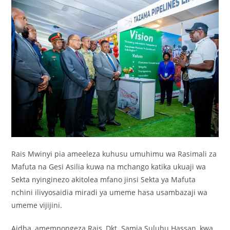
Rais Mwinyi pia ameeleza kuhusu umuhimu wa Rasimali za
Mafuta na Gesi Asilia kuwa na mchango katika ukuaji wa
Sekta nyinginezo akitolea mfano jinsi Sekta ya Mafuta
nchini ilivyosaidia miradi ya umeme hasa usambazaji wa
umeme vijijini.
Aidha, amempongeza Rais, Dkt. Samia Suluhu Hassan, kwa