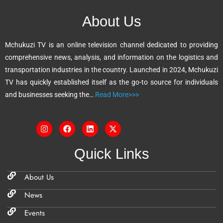
n
About Us
a
t
Mchukuzi TV is an online television channel dedicated to providing
i
comprehensive news, analysis, and information on the logistics and
v
transportation industries in the country. Launched in 2024, Mchukuzi
e
TV has quickly established itself as the go-to source for individuals
:
and businesses seeking the…
Read More>>>
Quick Links
About Us
News
Events