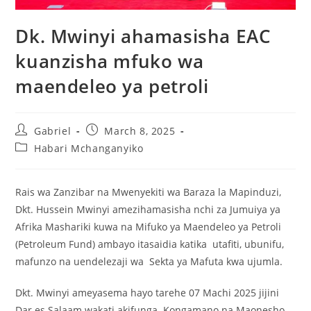
Dk. Mwinyi ahamasisha EAC
kuanzisha mfuko wa
maendeleo ya petroli
Gabriel
March 8, 2025
Habari Mchanganyiko
Rais wa Zanzibar na Mwenyekiti wa Baraza la Mapinduzi,
Dkt. Hussein Mwinyi amezihamasisha nchi za Jumuiya ya
Afrika Mashariki kuwa na Mifuko ya Maendeleo ya Petroli
(Petroleum Fund) ambayo itasaidia katika utafiti, ubunifu,
mafunzo na uendelezaji wa Sekta ya Mafuta kwa ujumla.
Dkt. Mwinyi ameyasema hayo tarehe 07 Machi 2025 jijini
Dar es Salaam wakati akifunga Kongamano na Maonesho