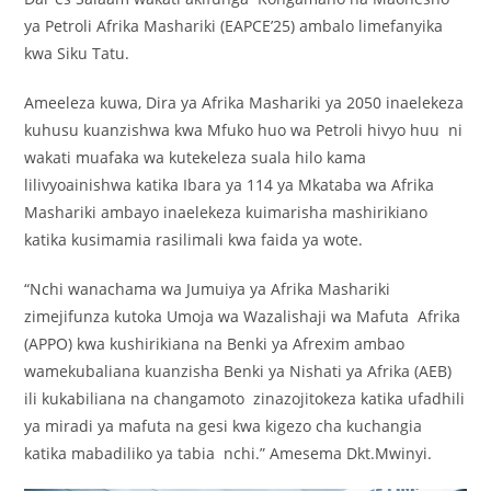
ya Petroli Afrika Mashariki (EAPCE’25) ambalo limefanyika
kwa Siku Tatu.
Ameeleza kuwa, Dira ya Afrika Mashariki ya 2050 inaelekeza
kuhusu kuanzishwa kwa Mfuko huo wa Petroli hivyo huu ni
wakati muafaka wa kutekeleza suala hilo kama
lilivyoainishwa katika Ibara ya 114 ya Mkataba wa Afrika
Mashariki ambayo inaelekeza kuimarisha mashirikiano
katika kusimamia rasilimali kwa faida ya wote.
“Nchi wanachama wa Jumuiya ya Afrika Mashariki
zimejifunza kutoka Umoja wa Wazalishaji wa Mafuta Afrika
(APPO) kwa kushirikiana na Benki ya Afrexim ambao
wamekubaliana kuanzisha Benki ya Nishati ya Afrika (AEB)
ili kukabiliana na changamoto zinazojitokeza katika ufadhili
ya miradi ya mafuta na gesi kwa kigezo cha kuchangia
katika mabadiliko ya tabia nchi.” Amesema Dkt.Mwinyi.