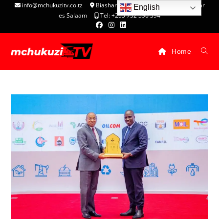
info@mchukuzitv.co.tz
Biashara Complex - P.O. Box 25074, Dar
English
es Salaam
Tel: +255 752 396 394
Home