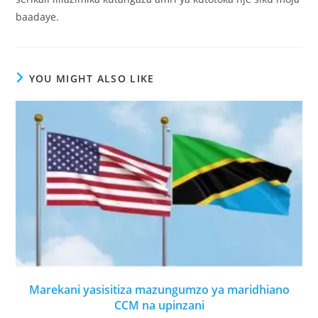
baadaye.
YOU MIGHT ALSO LIKE
Marekani yasisitiza mazungumzo ya maridhiano
CCM na upinzani