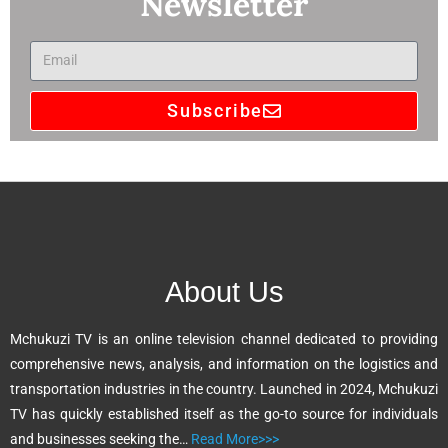
Newsletter
Subscribe
A
l
t
e
r
n
About Us
a
t
Mchukuzi TV is an online television channel dedicated to providing
i
comprehensive news, analysis, and information on the logistics and
v
transportation industries in the country. Launched in 2024, Mchukuzi
e
TV has quickly established itself as the go-to source for individuals
:
and businesses seeking the…
Read More>>>