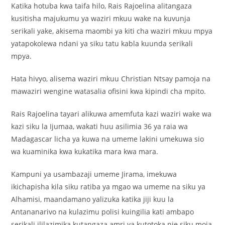
Katika hotuba kwa taifa hilo, Rais Rajoelina alitangaza
kusitisha majukumu ya waziri mkuu wake na kuvunja
serikali yake, akisema maombi ya kiti cha waziri mkuu mpya
yatapokolewa ndani ya siku tatu kabla kuunda serikali
mpya.
Hata hivyo, alisema waziri mkuu Christian Ntsay pamoja na
mawaziri wengine watasalia ofisini kwa kipindi cha mpito.
Rais Rajoelina tayari alikuwa amemfuta kazi waziri wake wa
kazi siku la Ijumaa, wakati huu asilimia 36 ya raia wa
Madagascar licha ya kuwa na umeme lakini umekuwa sio
wa kuaminika kwa kukatika mara kwa mara.
Kampuni ya usambazaji umeme Jirama, imekuwa
ikichapisha kila siku ratiba ya mgao wa umeme na siku ya
Alhamisi, maandamano yalizuka katika jiji kuu la
Antananarivo na kulazimu polisi kuingilia kati ambapo
serikali ililazimika kutangaza amri ya kutotoka nje siku moja