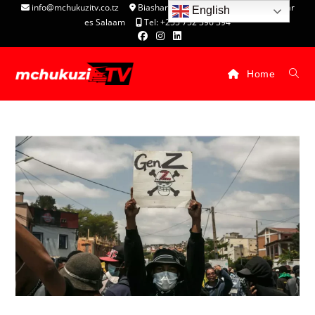
info@mchukuzitv.co.tz
Biashara Complex - P.O. Box 25074, Dar
English
es Salaam
Tel: +255 752 396 394
Home