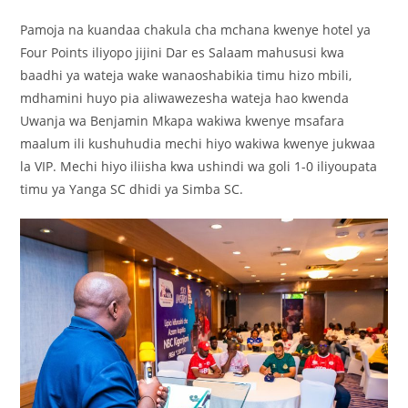
Pamoja na kuandaa chakula cha mchana kwenye hotel ya
Four Points iliyopo jijini Dar es Salaam mahususi kwa
baadhi ya wateja wake wanaoshabikia timu hizo mbili,
mdhamini huyo pia aliwawezesha wateja hao kwenda
Uwanja wa Benjamin Mkapa wakiwa kwenye msafara
maalum ili kushuhudia mechi hiyo wakiwa kwenye jukwaa
la VIP. Mechi hiyo iliisha kwa ushindi wa goli 1-0 iliyoupata
timu ya Yanga SC dhidi ya Simba SC.