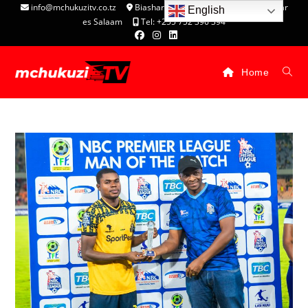
info@mchukuzitv.co.tz
Biashara Complex - P.O. Box 25074, Dar
English
es Salaam
Tel: +255 752 396 394
Home