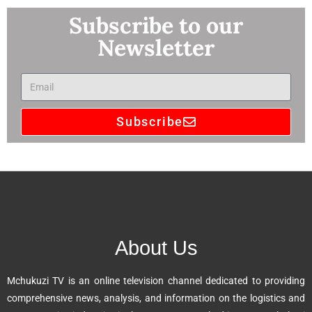
Subscribe to our
Newsletter
Subscribe
A
l
t
e
r
n
About Us
a
t
Mchukuzi TV is an online television channel dedicated to providing
i
comprehensive news, analysis, and information on the logistics and
v