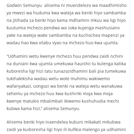
Godwin Semunyu alisema ni muendelezo wa maadhimisho
ya mwezi wa huduma kwa wateja wa benki hiyo sambamba
na jitihada za benki hiyo kama mdhamini mkuu wa ligi hiyo
kuutumia mchezo pendwa wa soka kujenga mashusiano
yake na wateja wake sambamba na kuchochea mapenzi ya
wadau hao kwa vilabu vyao na mchezo huo kwa ujumla.
“Udhamini wetu kwenye mchezo huu pendwa zaidi nchini
na duniani kwa ujumla umekuwa hauishii tu kulenga katika
kuboresha ligi hizi tatu tunazozidhamini bali pia tumekuwa
tukihakikisha wadau wetu wote muhimu wakiwemo
wafanyakazi, uongozi wa benki na wateja wetu wanakuwa
sehemu ya mchezo huu kwa kushiriki moja kwa moja
kwenye matukio mbalimbali ikiwemo kushuhudia mechi
kubwa kama hizi,’’ alisema Semunyu.
Alisema benki hiyo inaendelea kubuni mikakati mikubwa
zaidi ya kuiboresha ligi hiyo ili kufikia malengo ya udhamini