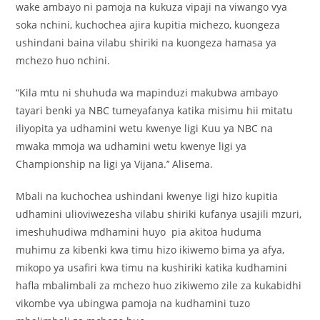
wake ambayo ni pamoja na kukuza vipaji na viwango vya
soka nchini, kuchochea ajira kupitia michezo, kuongeza
ushindani baina vilabu shiriki na kuongeza hamasa ya
mchezo huo nchini.
“Kila mtu ni shuhuda wa mapinduzi makubwa ambayo
tayari benki ya NBC tumeyafanya katika misimu hii mitatu
iliyopita ya udhamini wetu kwenye ligi Kuu ya NBC na
mwaka mmoja wa udhamini wetu kwenye ligi ya
Championship na ligi ya Vijana.’’ Alisema.
Mbali na kuchochea ushindani kwenye ligi hizo kupitia
udhamini ulioviwezesha vilabu shiriki kufanya usajili mzuri,
imeshuhudiwa mdhamini huyo pia akitoa huduma
muhimu za kibenki kwa timu hizo ikiwemo bima ya afya,
mikopo ya usafiri kwa timu na kushiriki katika kudhamini
hafla mbalimbali za mchezo huo zikiwemo zile za kukabidhi
vikombe vya ubingwa pamoja na kudhamini tuzo