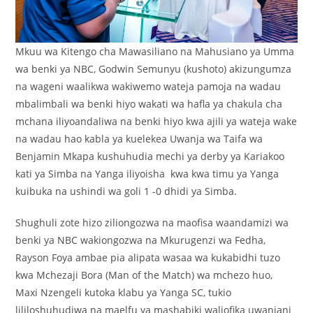
Mkuu wa Kitengo cha Mawasiliano na Mahusiano ya Umma
wa benki ya NBC, Godwin Semunyu (kushoto) akizungumza
na wageni waalikwa wakiwemo wateja pamoja na wadau
mbalimbali wa benki hiyo wakati wa hafla ya chakula cha
mchana iliyoandaliwa na benki hiyo kwa ajili ya wateja wake
na wadau hao kabla ya kuelekea Uwanja wa Taifa wa
Benjamin Mkapa kushuhudia mechi ya derby ya Kariakoo
kati ya Simba na Yanga iliyoisha kwa kwa timu ya Yanga
kuibuka na ushindi wa goli 1 -0 dhidi ya Simba.
Shughuli zote hizo ziliongozwa na maofisa waandamizi wa
benki ya NBC wakiongozwa na Mkurugenzi wa Fedha,
Rayson Foya ambae pia alipata wasaa wa kukabidhi tuzo
kwa Mchezaji Bora (Man of the Match) wa mchezo huo,
Maxi Nzengeli kutoka klabu ya Yanga SC, tukio
lililoshuhudiwa na maelfu ya mashabiki waliofika uwanjani