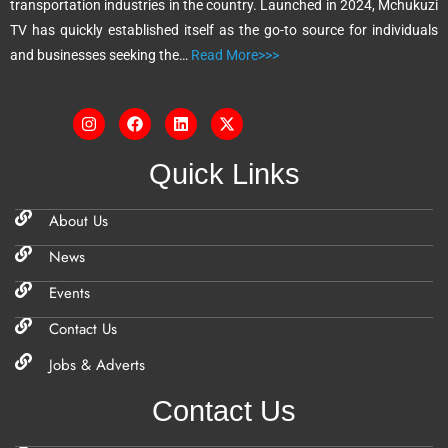
transportation industries in the country. Launched in 2024, Mchukuzi
e
TV has quickly established itself as the go-to source for individuals
:
and businesses seeking the…
Read More>>>
Quick Links
About Us
News
Events
Contact Us
Jobs & Adverts
Contact Us