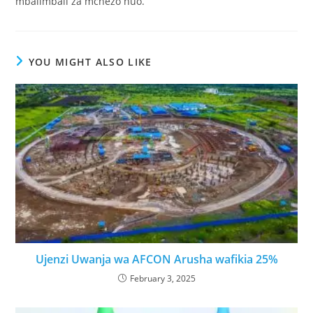
mbalimbali za mchezo huo.
YOU MIGHT ALSO LIKE
Ujenzi Uwanja wa AFCON Arusha wafikia 25%
February 3, 2025