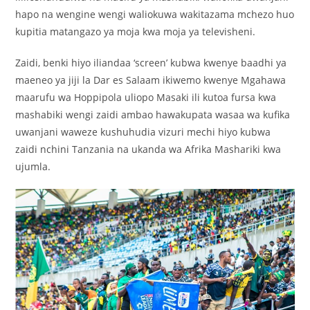
hapo na wengine wengi waliokuwa wakitazama mchezo huo
kupitia matangazo ya moja kwa moja ya televisheni.
Zaidi, benki hiyo iliandaa ‘screen’ kubwa kwenye baadhi ya
maeneo ya jiji la Dar es Salaam ikiwemo kwenye Mgahawa
maarufu wa Hoppipola uliopo Masaki ili kutoa fursa kwa
mashabiki wengi zaidi ambao hawakupata wasaa wa kufika
uwanjani waweze kushuhudia vizuri mechi hiyo kubwa
zaidi nchini Tanzania na ukanda wa Afrika Mashariki kwa
ujumla.