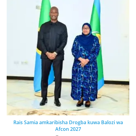
Rais Samia amkaribisha Drogba kuwa Balozi wa
Afcon 2027