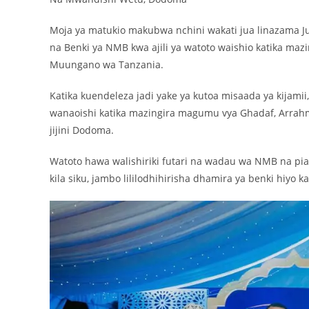
Moja ya matukio makubwa nchini wakati jua linazama Juma
na Benki ya NMB kwa ajili ya watoto waishio katika m
Muungano wa Tanzania.
Katika kuendeleza jadi yake ya kutoa misaada ya kijamii
wanaoishi katika mazingira magumu vya Ghadaf, Arrah
jijini Dodoma.
Watoto hawa walishiriki futari na wadau wa NMB na pia
kila siku, jambo lililodhihirisha dhamira ya benki hiyo ka