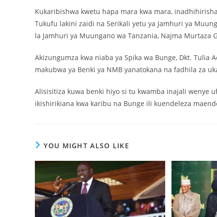
Kukaribishwa kwetu hapa mara kwa mara, inadhihirish
Tukufu lakini zaidi na Serikali yetu ya Jamhuri ya Mu
la Jamhuri ya Muungano wa Tanzania, Najma Murtaza G
Akizungumza kwa niaba ya Spika wa Bunge, Dkt. Tulia Ac
makubwa ya Benki ya NMB yanatokana na fadhila za uka
Alisisitiza kuwa benki hiyo si tu kwamba inajali wenye 
ikishirikiana kwa karibu na Bunge ili kuendeleza maend
YOU MIGHT ALSO LIKE