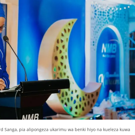
 Sanga, pia alipongeza ukarimu wa benki hiyo na kueleza kuwa