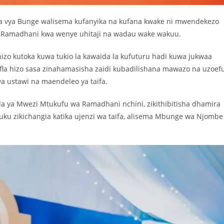
ja vya Bunge walisema kufanyika na kufana kwake ni mwendekezo
za Ramadhani kwa wenye uhitaji na wadau wake wakuu.
hizo kutoka kuwa tukio la kawaida la kufuturu hadi kuwa jukwaa
fla hizo sasa zinahamasisha zaidi kubadilishana mawazo na uzoef
 ustawi na maendeleo ya taifa.
da ya Mwezi Mtukufu wa Ramadhani nchini, zikithibitisha dhamira
u zikichangia katika ujenzi wa taifa, alisema Mbunge wa Njombe