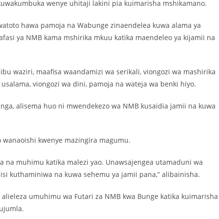
kuwakumbuka wenye uhitaji lakini pia kuimarisha mshikamano.
ya watoto hawa pamoja na Wabunge zinaendelea kuwa alama ya
 nafasi ya NMB kama mshirika mkuu katika maendeleo ya kijamii na
bu waziri, maafisa waandamizi wa serikali, viongozi wa mashirika
usalama, viongozi wa dini, pamoja na wateja wa benki hiyo.
nga, alisema huo ni mwendekezo wa NMB kusaidia jamii na kuwa
ao wanaoishi kwenye mazingira magumu.
a na muhimu katika malezi yao. Unawsajengea utamaduni wa
isi kuthaminiwa na kuwa sehemu ya jamii pana,” alibainisha.
, alieleza umuhimu wa Futari za NMB kwa Bunge katika kuimarisha
 ujumla.