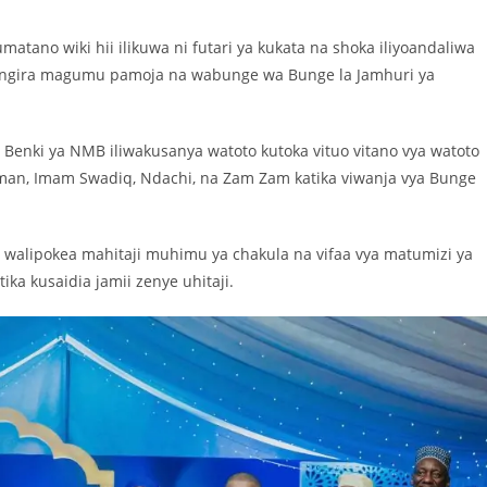
tano wiki hii ilikuwa ni futari ya kukata na shoka iliyoandaliwa
azingira magumu pamoja na wabunge wa Bunge la Jamhuri ya
, Benki ya NMB iliwakusanya watoto kutoka vituo vitano vya watoto
man, Imam Swadiq, Ndachi, na Zam Zam katika viwanja vya Bunge
 walipokea mahitaji muhimu ya chakula na vifaa vya matumizi ya
tika kusaidia jamii zenye uhitaji.