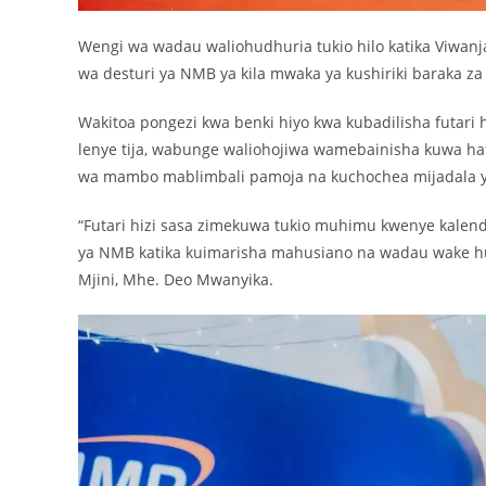
Wengi wa wadau waliohudhuria tukio hilo katika Viwan
wa desturi ya NMB ya kila mwaka ya kushiriki baraka 
Wakitoa pongezi kwa benki hiyo kwa kubadilisha futari 
lenye tija, wabunge waliohojiwa wamebainisha kuwa ha
wa mambo mablimbali pamoja na kuchochea mijadala ya
“Futari hizi sasa zimekuwa tukio muhimu kwenye kalen
ya NMB katika kuimarisha mahusiano na wadau wake huk
Mjini, Mhe. Deo Mwanyika.