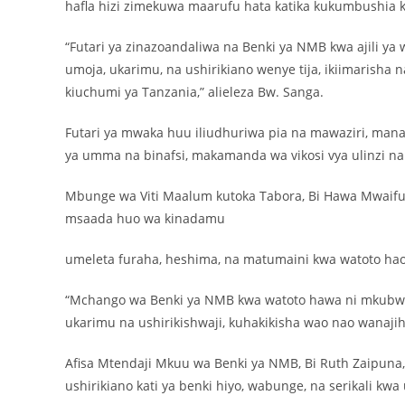
hafla hizi zimekuwa maarufu hata katika kukumbushia 
“Futari ya zinazoandaliwa na Benki ya NMB kwa ajili 
umoja, ukarimu, na ushirikiano wenye tija, ikiimarisha
kiuchumi ya Tanzania,” alieleza Bw. Sanga.
Futari ya mwaka huu iliudhuriwa pia na mawaziri, manai
ya umma na binafsi, makamanda wa vikosi vya ulinzi na 
Mbunge wa Viti Maalum kutoka Tabora, Bi Hawa Mwaifu
msaada huo wa kinadamu
umeleta furaha, heshima, na matumaini kwa watoto h
“Mchango wa Benki ya NMB kwa watoto hawa ni mkubw
ukarimu na ushirikishwaji, kuhakikisha wao nao wanajih
Afisa Mtendaji Mkuu wa Benki ya NMB, Bi Ruth Zaipuna
ushirikiano kati ya benki hiyo, wabunge, na serikali kwa