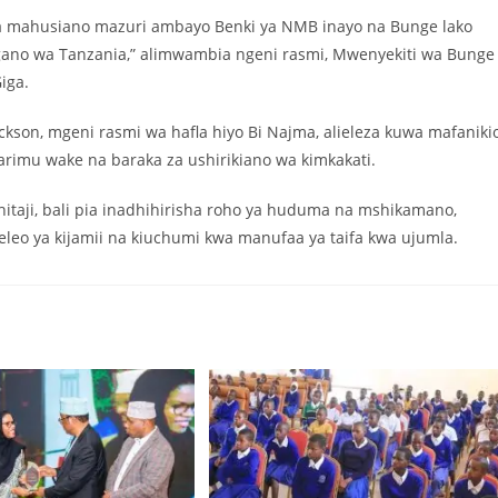
a mahusiano mazuri ambayo Benki ya NMB inayo na Bunge lako
ungano wa Tanzania,” alimwambia ngeni rasmi, Mwenyekiti wa Bunge
iga.
kson, mgeni rasmi wa hafla hiyo Bi Najma, alieleza kuwa mafaniki
rimu wake na baraka za ushirikiano wa kimkakati.
uhitaji, bali pia inadhihirisha roho ya huduma na mshikamano,
eleo ya kijamii na kiuchumi kwa manufaa ya taifa kwa ujumla.