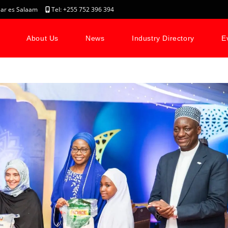
, Dar es Salaam
Tel: +255 752 396 394
About Us
News
Industry Directory
E