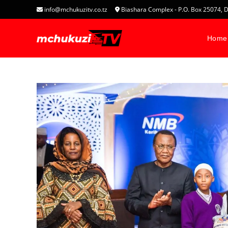
info@mchukuzitv.co.tz
Biashara Complex - P.O. Box 25074
Home