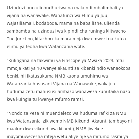
Uzinduzi huo uliohudhuriwa na makundi mbalimbali ya
vijana na wanawake, Wanafunzi wa Elimu ya Juu,
wajasiliamali, bodaboda, mama na baba lishe, ulienda
sambamba na uzinduzi wa kipindi cha runinga kiitwacho
The Junction, kitachoruka mara moja kwa mwezi na kutoa
elimu ya fedha kwa Watanzania wote.
“Kulingana na takwimu ya Finscope ya Mwaka 2023, mtu
mmoja kati ya 10 wenye akaunti za kibenki ndio wanaokopa
benki, hii ikatusukuma NMB kuona umuhimu wa
Watanzania hususani Vijana na Wanawake, wakajua
huduma zetu mahususi ambazo wanaweza kunufaika nazo
kwa kuingia tu kwenye mfumo ramsi.
“Nondo za Pesa ni muendelezo wa huduma rafiki za NMB
kwa Watanzania, zikiwemo NMB Kikundi Akaunti (ambayo ni
maalum kwa vikundi vya kijamii), NMB Jiwekee
inayomuwezesha mteja wetu aliye nje ya mifumo rasmi ya