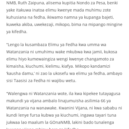
NMB, Ruth Zaipuna, alisema kupitia Nondo za Pesa, benki
yake itakuwa inatoa elimu kwenye mada muhimu zote
kuhusiana na fedha, ikiwamo namna ya kupanga bajeti,
kuweka akiba, uwekezaji, mikopo, bima na mipango mingine
ya kifedha.
“Lengo la kusambaza Elimu ya Fedha kwa umma wa
Watanzania ni umuhimu wake mkubwa kwa jamii, kukosa
elimu hiyo kumewaingiza wengi kwenye changamoto za
kimaisha, kiuchumi, kielimu, kiafya. Mikopo kandamizi
‘kausha damu,’ ni zao la ukosefu wa elimu ya fedha, ambayo
sisi Taasisi za Fedha ni wajibu wetu.
“Walengwa ni Watanzania wote, ila kwa kipekee tutayagusa
makundi ya vijana ambalo linajumuisha asilimia 66 ya
Watanzania na wanawake. Kwanini Vijana, ni kwa sababu ni
kundi lenye fursa kubwa ya kiuchumi, ingawa tayari tuna
jukwaa lao maalum la GOnaNMB, lakini bado tunalenga