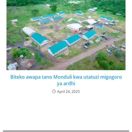
Biteko awapa tano Monduli kwa utatuzi migogoro
ya ardhi
April 24, 2025