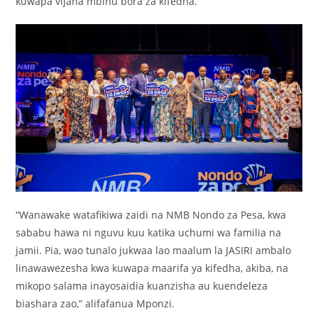
kuwapa vijana mbinu bora za kifedha.
“Wanawake watafikiwa zaidi na NMB Nondo za Pesa, kwa
sababu hawa ni nguvu kuu katika uchumi wa familia na
jamii. Pia, wao tunalo jukwaa lao maalum la JASIRI ambalo
linawawezesha kwa kuwapa maarifa ya kifedha, akiba, na
mikopo salama inayosaidia kuanzisha au kuendeleza
biashara zao,” alifafanua Mponzi.