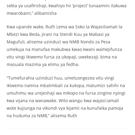
sekta ya usafirishaji, kwahiyo hii ‘project’ tunaamini itakuwa
mwarobaini,” alibainisha
Kwa upande wake, Ruth Lema wa Soko la Wajasiliamali la
Mbezi kwa Beda, jirani na Stendi Kuu ya Mabasi ya
Magufuli, alisema uzinduzi wa NMB Nondo za Pesa
umekuja na manufaa makubwa kwao kwani wamejifunza
vitu vingi ikiwemo fursa za ukopaji, uwekezaji, bima na
masuala mazima ya elimu ya fedha.
“Tumefurahia uzinduzi huu, umetuongezea vitu vingi
ikiwemo namna mbalimbali za kukopa, matumizi sahihi na
umuhimu wa urejeshaji wa mikopo na fursa zingine nyingi
kwa vijana na wanawake. Wito wangu kwa wajasi;iamali
wote kujiunga na vikundi vya kijamii na kunufaika pamoja
na huduma za NMB,” alisema Ruth