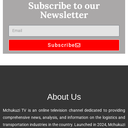
Subscribe to our
Newsletter
Subscribe
A
l
t
e
r
n
About Us
a
t
Mchukuzi TV is an online television channel dedicated to providing
i
comprehensive news, analysis, and information on the logistics and
v
transportation industries in the country. Launched in 2024, Mchukuzi
e