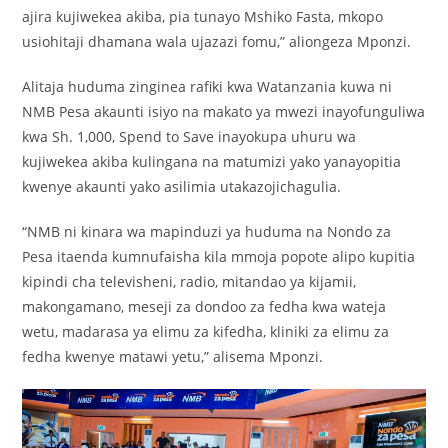
ajira kujiwekea akiba, pia tunayo Mshiko Fasta, mkopo
usiohitaji dhamana wala ujazazi fomu,” aliongeza Mponzi.
Alitaja huduma zinginea rafiki kwa Watanzania kuwa ni
NMB Pesa akaunti isiyo na makato ya mwezi inayofunguliwa
kwa Sh. 1,000, Spend to Save inayokupa uhuru wa
kujiwekea akiba kulingana na matumizi yako yanayopitia
kwenye akaunti yako asilimia utakazojichagulia.
“NMB ni kinara wa mapinduzi ya huduma na Nondo za
Pesa itaenda kumnufaisha kila mmoja popote alipo kupitia
kipindi cha televisheni, radio, mitandao ya kijamii,
makongamano, meseji za dondoo za fedha kwa wateja
wetu, madarasa ya elimu za kifedha, kliniki za elimu za
fedha kwenye matawi yetu,” alisema Mponzi.