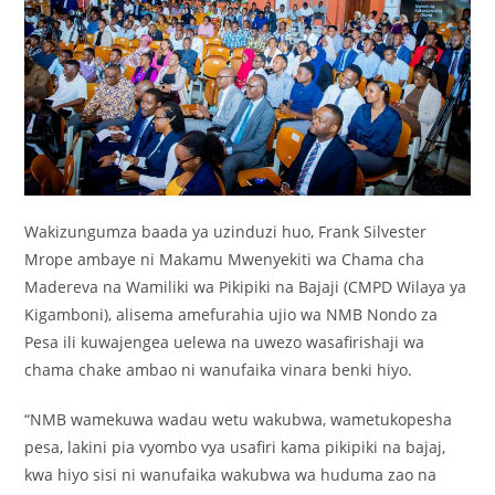
Wakizungumza baada ya uzinduzi huo, Frank Silvester
Mrope ambaye ni Makamu Mwenyekiti wa Chama cha
Madereva na Wamiliki wa Pikipiki na Bajaji (CMPD Wilaya ya
Kigamboni), alisema amefurahia ujio wa NMB Nondo za
Pesa ili kuwajengea uelewa na uwezo wasafirishaji wa
chama chake ambao ni wanufaika vinara benki hiyo.
“NMB wamekuwa wadau wetu wakubwa, wametukopesha
pesa, lakini pia vyombo vya usafiri kama pikipiki na bajaj,
kwa hiyo sisi ni wanufaika wakubwa wa huduma zao na