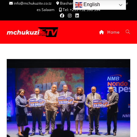
info@mchukuzitv.co.tz
Biashara Complex - P.O. Box 25074, Dar
English
es Salaam
Tel: +255 752 396 394
Home