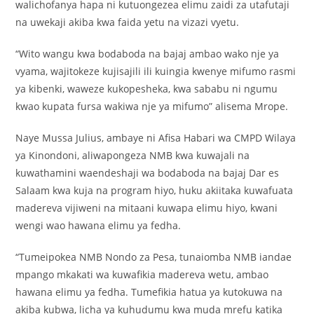
walichofanya hapa ni kutuongezea elimu zaidi za utafutaji
na uwekaji akiba kwa faida yetu na vizazi vyetu.
“Wito wangu kwa bodaboda na bajaj ambao wako nje ya
vyama, wajitokeze kujisajili ili kuingia kwenye mifumo rasmi
ya kibenki, waweze kukopesheka, kwa sababu ni ngumu
kwao kupata fursa wakiwa nje ya mifumo” alisema Mrope.
Naye Mussa Julius, ambaye ni Afisa Habari wa CMPD Wilaya
ya Kinondoni, aliwapongeza NMB kwa kuwajali na
kuwathamini waendeshaji wa bodaboda na bajaj Dar es
Salaam kwa kuja na program hiyo, huku akiitaka kuwafuata
madereva vijiweni na mitaani kuwapa elimu hiyo, kwani
wengi wao hawana elimu ya fedha.
“Tumeipokea NMB Nondo za Pesa, tunaiomba NMB iandae
mpango mkakati wa kuwafikia madereva wetu, ambao
hawana elimu ya fedha. Tumefikia hatua ya kutokuwa na
akiba kubwa, licha ya kuhudumu kwa muda mrefu katika