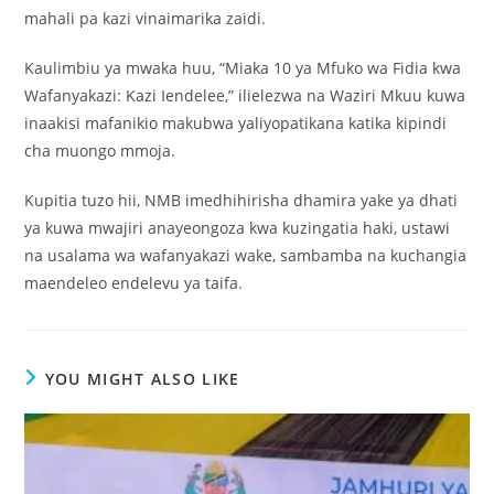
mahali pa kazi vinaimarika zaidi.
Kaulimbiu ya mwaka huu, “Miaka 10 ya Mfuko wa Fidia kwa
Wafanyakazi: Kazi Iendelee,” ilielezwa na Waziri Mkuu kuwa
inaakisi mafanikio makubwa yaliyopatikana katika kipindi
cha muongo mmoja.
Kupitia tuzo hii, NMB imedhihirisha dhamira yake ya dhati
ya kuwa mwajiri anayeongoza kwa kuzingatia haki, ustawi
na usalama wa wafanyakazi wake, sambamba na kuchangia
maendeleo endelevu ya taifa.
YOU MIGHT ALSO LIKE