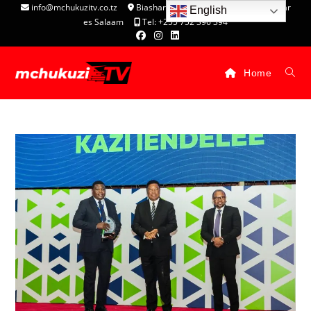
info@mchukuzitv.co.tz
Biashara Complex - P.O. Box 25074, Dar
English
es Salaam
Tel: +255 752 396 394
Home