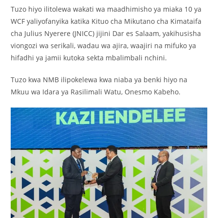
Tuzo hiyo ilitolewa wakati wa maadhimisho ya miaka 10 ya
WCF yaliyofanyika katika Kituo cha Mikutano cha Kimataifa
cha Julius Nyerere (JNICC) jijini Dar es Salaam, yakihusisha
viongozi wa serikali, wadau wa ajira, waajiri na mifuko ya
hifadhi ya jamii kutoka sekta mbalimbali nchini.
Tuzo kwa NMB ilipokelewa kwa niaba ya benki hiyo na
Mkuu wa Idara ya Rasilimali Watu, Onesmo Kabeho.