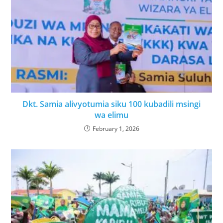
Dkt. Samia alivyotumia siku 100 kubadili msingi
wa elimu
February 1, 2026