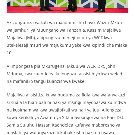
Akizungumza wakati wa maadhimisho hayo, Waziri Mkuu
wa Jamhuri ya Muungano wa Tanzania, Kassim Majaliwa
Majaliwa (Mb), aliipongeza menejimenti ya WCF kwa
utekelezaji mzuri wa majukumu yake kwa kipindi cha miaka
10.
Alimpongeza pia Mkurugenzi Mkuu wa WCF, Dkt. John
Mduma, kwa kuendelea kuiongoza taasisi hiyo kwa weledi
na mafanikio tangu kuanzishwa kwake.
Majaliwa alisisitiza kuwa huduma za fidia kwa wafanyakazi
si suala la hiari bali ni haki ya msingi inayopaswa kulindwa
na kusimamiwa kwa uwajibikaji wa hali ya juu. Aliongeza
kuwa Serikali ya Awamu ya Sita inayoongozwa na Rais Dkt.
Samia Suluhu Hassan itaendelea kufanya maboresho ya
maslahi ya wafanyakazi ili kuhakikisha haki na usawa