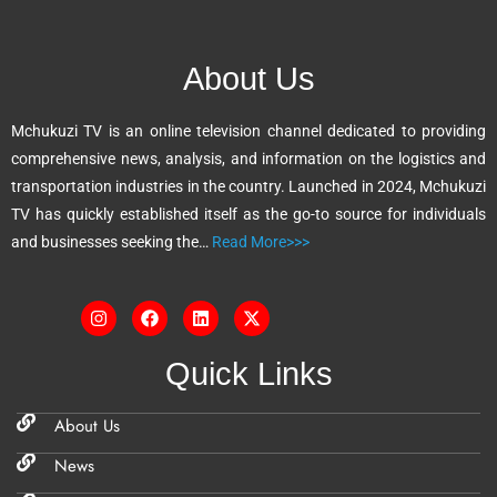
r
n
About Us
a
t
Mchukuzi TV is an online television channel dedicated to providing
i
comprehensive news, analysis, and information on the logistics and
v
transportation industries in the country. Launched in 2024, Mchukuzi
e
TV has quickly established itself as the go-to source for individuals
:
and businesses seeking the…
Read More>>>
Quick Links
About Us
News