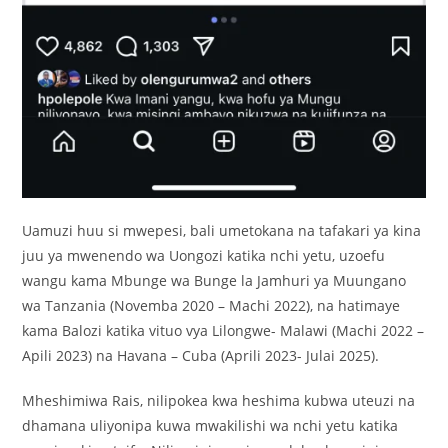
Uamuzi huu si mwepesi, bali umetokana na tafakari ya kina
juu ya mwenendo wa Uongozi katika nchi yetu, uzoefu
wangu kama Mbunge wa Bunge la Jamhuri ya Muungano
wa Tanzania (Novemba 2020 – Machi 2022), na hatimaye
kama Balozi katika vituo vya Lilongwe- Malawi (Machi 2022 –
Apili 2023) na Havana – Cuba (Aprili 2023- Julai 2025).
Mheshimiwa Rais, nilipokea kwa heshima kubwa uteuzi na
dhamana uliyonipa kuwa mwakilishi wa nchi yetu katika