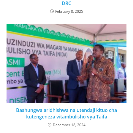
DRC
February 8, 2025
Bashungwa aridhishwa na utendaji kituo cha
kutengeneza vitambulisho vya Taifa
December 18, 2024