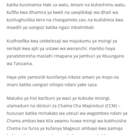
katika kusimamia Haki za watu, Amani na kuheshimu watu,
kufifia kwa dhamira ya kweli na uwajibikaji wa dhati wa
kushughulikia kero na changamoto zao, na kudidimia kwa
maadili ya uongozi katika ngazi mbalimbali.
Kudhoofika kwa utekelezaji wa majukumu ya msingi ya
serikali kwa ajili ya ustawi wa wananchi; mambo haya
yanateteresha maslahi rmapana ya Jamhuri ya Muungano
wa Tanzania.
Haya yote yamezidi kunifanya nikose amani ya moyo na
imani katika uongozi niliopo ndani yake sasa.
Matukio ya hivi karibuni ya wazi ya kukiuka misingi,
utamaduni na desturi za Chama Cha Mapinduzi (CCM) –
hususan katika mchakato wa uteuzi wa wagombea ndani ya
Chama ambao kwa kila awamu huwa msingi wa kukihuisha
Chama na fursa ya kufanya Mageuzi ambayo kwa pamoja