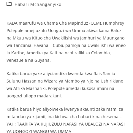
Habari Mchanganyiko
KADA maarufu wa Chama Cha Mapinduz (CCM), Humphrey
Polepole amejiuzulu Uongozi wa Umma akiwa kama Balozi
na Mkuu wa Kituo cha Uwakilishi wa Jamhuri ya Muungano
wa Tanzania, Havana – Cuba, pamoja na Uwakilishi wa eneo
la Karibe, Amerika ya Kati na nchi rafiki za Colombia,
Venezuela na Guyana.
Katika barua yake aliyoiandika kwenda kwa Rais Samia
Suluhu Hassan na Wizara ya Mambo ya Nje na Ushirikiano
wa Afrika Mashariki, Polepole amedai kukosa imani na
uongozi uliopo madarakani.
Katika barua hiyo aliyoiweka kwenye akaunti zake rasmi za
mitandao ya kijamii, ina kichwa cha habari kinachesema –
YAH: TAARIFA YA KUJIUZULU NAFASI YA UBALOZI NA NAFASI
YA UONGOZI WANGU WA UMMA