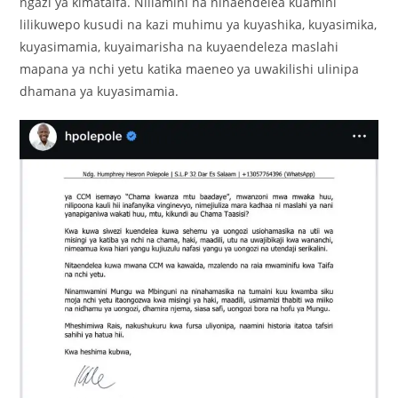
ngazi ya kimataifa. Niliamini na ninaendelea kuamini
lilikuwepo kusudi na kazi muhimu ya kuyashika, kuyasimika,
kuyasimamia, kuyaimarisha na kuyaendeleza maslahi
mapana ya nchi yetu katika maeneo ya uwakilishi ulinipa
dhamana ya kuyasimamia.