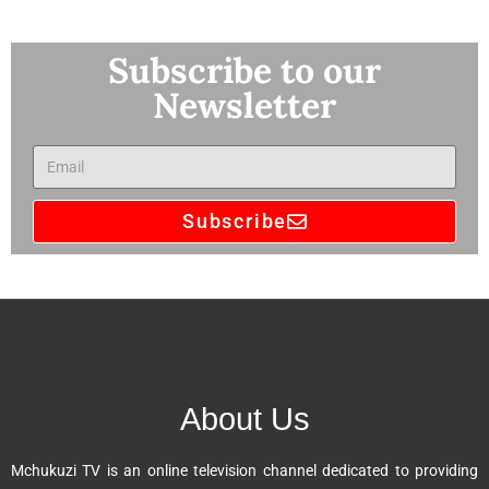
Subscribe to our
Newsletter
Subscribe
A
l
t
e
r
n
About Us
a
t
Mchukuzi TV is an online television channel dedicated to providing
i