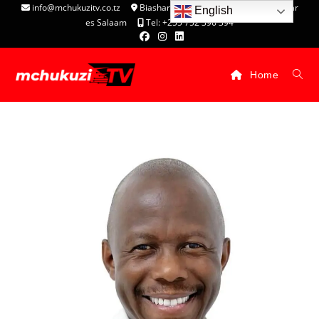
info@mchukuzitv.co.tz
Biashara Complex - P.O. Box 25074, Dar
English
es Salaam
Tel: +255 752 396 394
Home