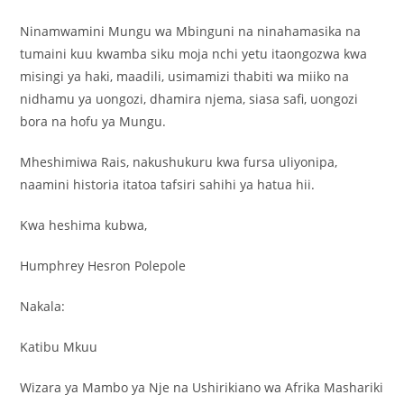
Ninamwamini Mungu wa Mbinguni na ninahamasika na
tumaini kuu kwamba siku moja nchi yetu itaongozwa kwa
misingi ya haki, maadili, usimamizi thabiti wa miiko na
nidhamu ya uongozi, dhamira njema, siasa safi, uongozi
bora na hofu ya Mungu.
Mheshimiwa Rais, nakushukuru kwa fursa uliyonipa,
naamini historia itatoa tafsiri sahihi ya hatua hii.
Kwa heshima kubwa,
Humphrey Hesron Polepole
Nakala:
Katibu Mkuu
Wizara ya Mambo ya Nje na Ushirikiano wa Afrika Mashariki