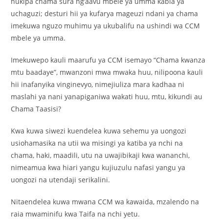
hukipa chama sura ng’aavu mbele ya umma kabla ya
uchaguzi; desturi hii ya kufarya mageuzi ndani ya chama
imekuwa nguzo muhimu ya ukubalifu na ushindi wa CCM
mbele ya umma.
Imekuwepo kauli maarufu ya CCM isemayo “Chama kwanza
mtu baadaye”, mwanzoni mwa mwaka huu, nilipoona kauli
hii inafanyika vinginevyo, nimejiuliza mara kadhaa ni
maslahi ya nani yanapiganiwa wakati huu, mtu, kikundi au
Chama Taasisi?
Kwa kuwa siwezi kuendelea kuwa sehemu ya uongozi
usiohamasika na utii wa misingi ya katiba ya nchi na
chama, haki, maadili, utu na uwajibikaji kwa wananchi,
nimeamua kwa hiari yangu kujiuzulu nafasi yangu ya
uongozi na utendaji serikalini.
Nitaendelea kuwa mwana CCM wa kawaida, mzalendo na
raia mwaminifu kwa Taifa na nchi yetu.