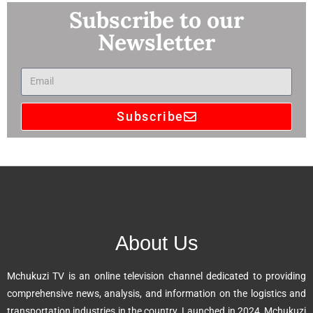
Subscribe to our
Newsletter
Subscribe
A
l
t
e
r
n
About Us
a
t
Mchukuzi TV is an online television channel dedicated to providing
i
comprehensive news, analysis, and information on the logistics and
v
transportation industries in the country. Launched in 2024, Mchukuzi