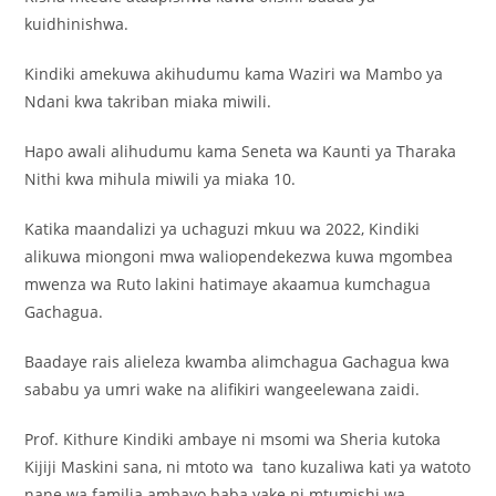
kuidhinishwa.
Kindiki amekuwa akihudumu kama Waziri wa Mambo ya
Ndani kwa takriban miaka miwili.
Hapo awali alihudumu kama Seneta wa Kaunti ya Tharaka
Nithi kwa mihula miwili ya miaka 10.
Katika maandalizi ya uchaguzi mkuu wa 2022, Kindiki
alikuwa miongoni mwa waliopendekezwa kuwa mgombea
mwenza wa Ruto lakini hatimaye akaamua kumchagua
Gachagua.
Baadaye rais alieleza kwamba alimchagua Gachagua kwa
sababu ya umri wake na alifikiri wangeelewana zaidi.
Prof. Kithure Kindiki ambaye ni msomi wa Sheria kutoka
Kijiji Maskini sana, ni mtoto wa tano kuzaliwa kati ya watoto
nane wa familia ambayo baba yake ni mtumishi wa