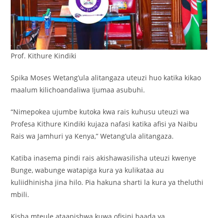
Prof. Kithure Kindiki
Spika Moses Wetang’ula alitangaza uteuzi huo katika kikao
maalum kilichoandaliwa Ijumaa asubuhi.
“Nimepokea ujumbe kutoka kwa rais kuhusu uteuzi wa
Profesa Kithure Kindiki kujaza nafasi katika afisi ya Naibu
Rais wa Jamhuri ya Kenya,” Wetang’ula alitangaza.
Katiba inasema pindi rais akishawasilisha uteuzi kwenye
Bunge, wabunge watapiga kura ya kulikataa au
kuliidhinisha jina hilo. Pia hakuna sharti la kura ya theluthi
mbili.
Kisha mteule ataapishwa kuwa ofisini baada ya