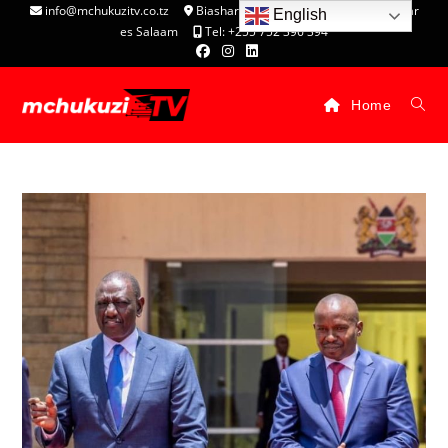
info@mchukuzitv.co.tz
Biashara Complex - P.O. Box 25074, Dar
English
es Salaam
Tel: +255 752 396 394
Home