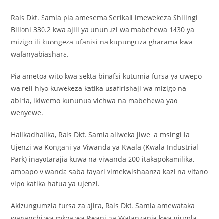
Rais Dkt. Samia pia amesema Serikali imewekeza Shilingi
Bilioni 330.2 kwa ajili ya ununuzi wa mabehewa 1430 ya
mizigo ili kuongeza ufanisi na kupunguza gharama kwa
wafanyabiashara.
Pia ametoa wito kwa sekta binafsi kutumia fursa ya uwepo
wa reli hiyo kuwekeza katika usafirishaji wa mizigo na
abiria, ikiwemo kununua vichwa na mabehewa yao
wenyewe.
Halikadhalika, Rais Dkt. Samia aliweka jiwe la msingi la
Ujenzi wa Kongani ya Viwanda ya Kwala (Kwala Industrial
Park) inayotarajia kuwa na viwanda 200 itakapokamilika,
ambapo viwanda saba tayari vimekwishaanza kazi na vitano
vipo katika hatua ya ujenzi.
Akizungumzia fursa za ajira, Rais Dkt. Samia amewataka
wananchi wa mkoa wa Pwani na Watanzania kwa ujumla