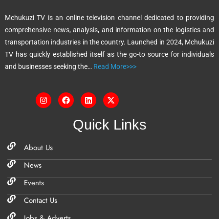
t
Mchukuzi TV is an online television channel dedicated to providing
i
comprehensive news, analysis, and information on the logistics and
v
transportation industries in the country. Launched in 2024, Mchukuzi
e
TV has quickly established itself as the go-to source for individuals
:
and businesses seeking the…
Read More>>>
Quick Links
About Us
News
Events
Contact Us
Jobs & Adverts