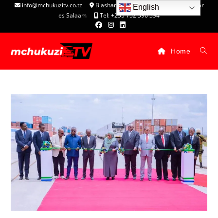
info@mchukuzitv.co.tz
Biashara Complex - P.O. Box 25074, Dar
English
es Salaam
Tel: +255 752 396 394
Home