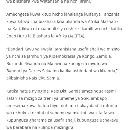
wa biashara kwa Watanzania na nchi jirani.
Ameongeza kuwa kituo hicho kinalenga kuifanya Tanzania
kuwa kitovu cha biashara kwa ukanda wa Afrika Mashariki
na Kati, ikiwa ni maandalizi ya ushiriki kamili wa nchi katika
Eneo Huru la Biashara la Afrika (A{CFTA).
“Bandari Kavu ya Kwala itarahisisha usafirishaji wa mizigo
ya nchi za Jamhuri ya Kidemokrasia ya Kongo, Zambia,
Burundi, Rwanda na Malawi na kuongeza mvuto wa
Bandari ya Dar es Salaamn katika ushindani wa kikanda,”
alibainisha Rais Dkt. Samia.
Katika hatua nyingine, Rais Dkt. Samia amezindua rasmi
safari za mizigo za treni ya umeme ya SGR, ambapo
amesema kuwa hatua hiyo muhimu itakayobadili mfumo
wa uchukuzi nchini ni sehemu ya mkakati wa kitaifa wa
kupunguza gharama za usafirishaji, kupunguza uchakavu
wa barabara na kulinda mazingira.