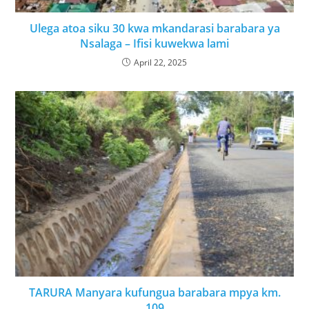
Ulega atoa siku 30 kwa mkandarasi barabara ya
Nsalaga – Ifisi kuwekwa lami
April 22, 2025
TARURA Manyara kufungua barabara mpya km.
109