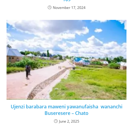
November 17, 2024
Ujenzi barabara maweni yawanufaisha wananchi
Buseresere – Chato
June 2, 2025