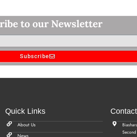
ribe to our Newsletter
Subscribe
Quick Links
Contac
About Us
Biashar
Second 
News