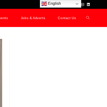
English
vents
Jobs & Adverts
Contact Us