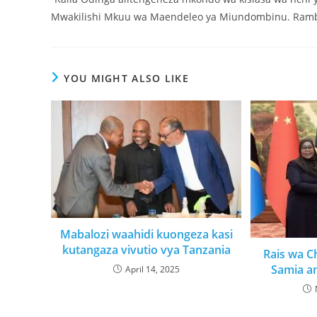
Mwakilishi Mkuu wa Maendeleo ya Miundombinu. Rambir
YOU MIGHT ALSO LIKE
Mabalozi waahidi kuongeza kasi
kutangaza vivutio vya Tanzania
Rais wa C
Samia a
April 14, 2025