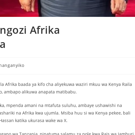
ngozi Afrika
a
hanganyiko
a Afrika baada ya kifo cha aliyekuwa waziri mkuu wa Kenya Raila
no, ambapo alikuwa anapata matibabu.
ka, mpenda amani na mtafuta suluhu, ambaye ushawishi na
shariki na Afrika kwa ujumla. Msiba huu si wa Kenya pekee, bali
Hassan katika ukurasa wake wa X.
ngano wa Tanzania, ninatuma salamu za pole kwa Rais wa Jamhuri