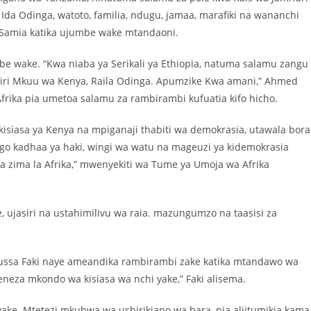
da Odinga, watoto, familia, ndugu, jamaa, marafiki na wananchi
 Samia katika ujumbe wake mtandaoni.
 wake. “Kwa niaba ya Serikali ya Ethiopia, natuma salamu zangu
iri Mkuu wa Kenya, Raila Odinga. Apumzike Kwa amani,” Ahmed
frika pia umetoa salamu za rambirambi kufuatia kifo hicho.
kisiasa ya Kenya na mpiganaji thabiti wa demokrasia, utawala bora
go kadhaa ya haki, wingi wa watu na mageuzi ya kidemokrasia
ara zima la Afrika,” mwenyekiti wa Tume ya Umoja wa Afrika
, ujasiri na ustahimilivu wa raia. mazungumzo na taasisi za
ussa Faki naye ameandika rambirambi zake katika mtandawo wa
geneza mkondo wa kisiasa wa nchi yake,” Faki alisema.
yake. Mtetezi mkubwa wa ushirikiano wa bara, pia aliitumikia kama