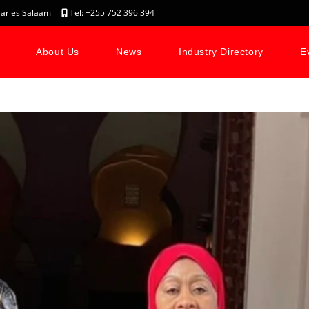
, Dar es Salaam
Tel: +255 752 396 394
About Us
News
Industry Directory
E