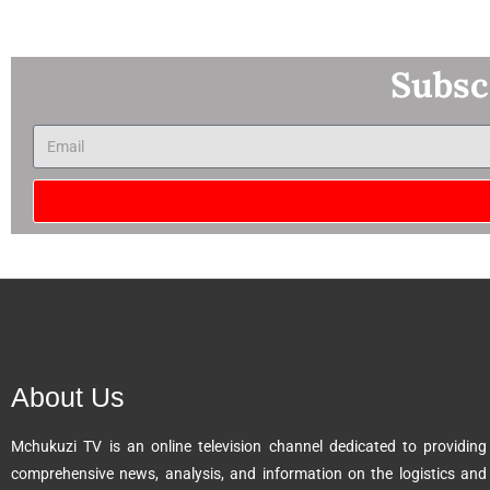
Subsc
A
l
t
e
r
n
About Us
a
t
Mchukuzi TV is an online television channel dedicated to providing
i
comprehensive news, analysis, and information on the logistics and
v