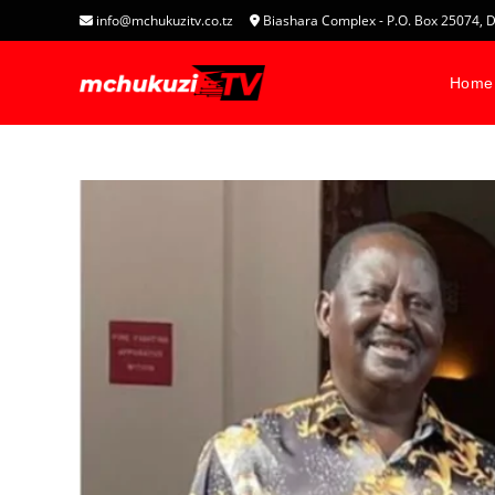
info@mchukuzitv.co.tz
Biashara Complex - P.O. Box 25074
Home