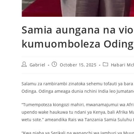
Samia aungana na vio
kumuomboleza Oding
Gabriel
October 15, 2025
Habari Mc
Salamu za rambirambi zinatoka sehemu tofauti ya bara l
Odinga. Odinga ameaga dunia nchini India leo Jumata
“Tumempoteza kiongozi mahiri, mwanamajumui wa Afri
upendo wake haukuwa tu ndani ya Kenya, bali Afrika Ma
wetu sote.” ameandika Rais wa Tanzania Samia Suluhu 
“Kwa niaba ya Serikali na wananchi wa Jamhuri ya Muu