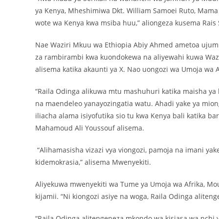
ya Kenya, Mheshimiwa Dkt. William Samoei Ruto, Mama I
wote wa Kenya kwa msiba huu,” aliongeza kusema Rais
Nae Waziri Mkuu wa Ethiopia Abiy Ahmed ametoa ujumbe
za rambirambi kwa kuondokewa na aliyewahi kuwa Waz
alisema katika akaunti ya X. Nao uongozi wa Umoja wa A
“Raila Odinga alikuwa mtu mashuhuri katika maisha ya 
na maendeleo yanayozingatia watu. Ahadi yake ya mion
iliacha alama isiyofutika sio tu kwa Kenya bali katika b
Mahamoud Ali Youssouf alisema.
“Alihamasisha vizazi vya viongozi, pamoja na imani yake
kidemokrasia,” alisema Mwenyekiti.
Aliyekuwa mwenyekiti wa Tume ya Umoja wa Afrika, Mo
kijamii. “Ni kiongozi asiye na woga, Raila Odinga aliten
“Raila Odinga alitengeneza mkondo wa kisiasa wa nchi 