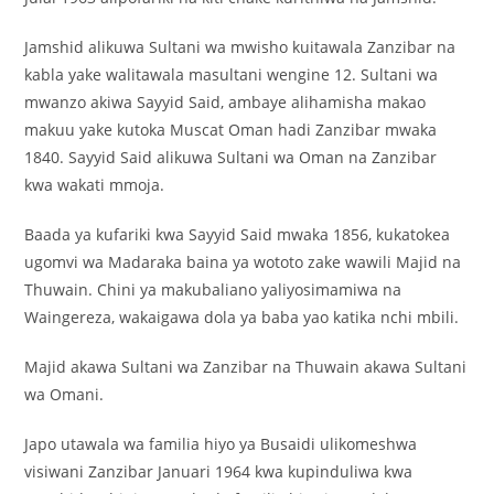
Jamshid alikuwa Sultani wa mwisho kuitawala Zanzibar na
kabla yake walitawala masultani wengine 12. Sultani wa
mwanzo akiwa Sayyid Said, ambaye alihamisha makao
makuu yake kutoka Muscat Oman hadi Zanzibar mwaka
1840. Sayyid Said alikuwa Sultani wa Oman na Zanzibar
kwa wakati mmoja.
Baada ya kufariki kwa Sayyid Said mwaka 1856, kukatokea
ugomvi wa Madaraka baina ya wototo zake wawili Majid na
Thuwain. Chini ya makubaliano yaliyosimamiwa na
Waingereza, wakaigawa dola ya baba yao katika nchi mbili.
Majid akawa Sultani wa Zanzibar na Thuwain akawa Sultani
wa Omani.
Japo utawala wa familia hiyo ya Busaidi ulikomeshwa
visiwani Zanzibar Januari 1964 kwa kupinduliwa kwa