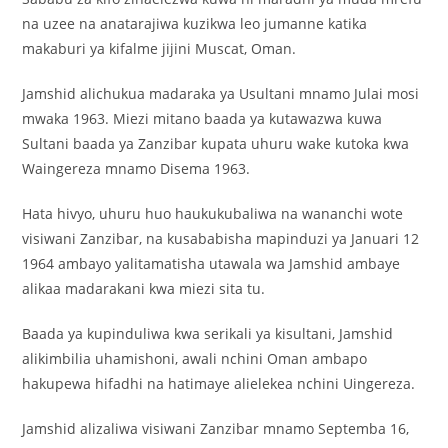
na uzee na anatarajiwa kuzikwa leo jumanne katika
makaburi ya kifalme jijini Muscat, Oman.
Jamshid alichukua madaraka ya Usultani mnamo Julai mosi
mwaka 1963. Miezi mitano baada ya kutawazwa kuwa
Sultani baada ya Zanzibar kupata uhuru wake kutoka kwa
Waingereza mnamo Disema 1963.
Hata hivyo, uhuru huo haukukubaliwa na wananchi wote
visiwani Zanzibar, na kusababisha mapinduzi ya Januari 12
1964 ambayo yalitamatisha utawala wa Jamshid ambaye
alikaa madarakani kwa miezi sita tu.
Baada ya kupinduliwa kwa serikali ya kisultani, Jamshid
alikimbilia uhamishoni, awali nchini Oman ambapo
hakupewa hifadhi na hatimaye alielekea nchini Uingereza.
Jamshid alizaliwa visiwani Zanzibar mnamo Septemba 16,