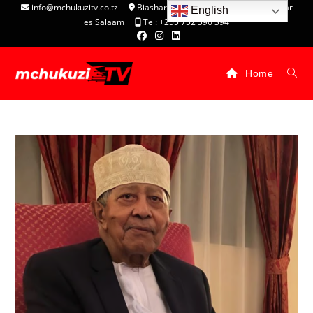
info@mchukuzitv.co.tz
Biashara Complex - P.O. Box 25074, Dar
English
es Salaam
Tel: +255 752 396 394
Home