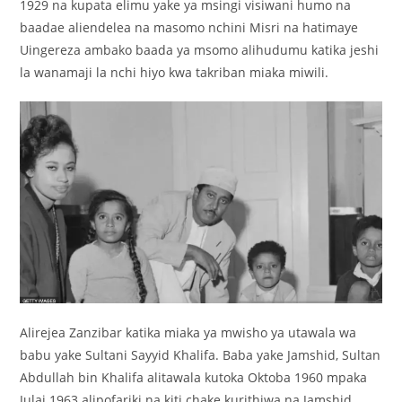
1929 na kupata elimu yake ya msingi visiwani humo na
baadae aliendelea na masomo nchini Misri na hatimaye
Uingereza ambako baada ya msomo alihudumu katika jeshi
la wanamaji la nchi hiyo kwa takriban miaka miwili.
Alirejea Zanzibar katika miaka ya mwisho ya utawala wa
babu yake Sultani Sayyid Khalifa. Baba yake Jamshid, Sultan
Abdullah bin Khalifa alitawala kutoka Oktoba 1960 mpaka
Julai 1963 alipofariki na kiti chake kurithiwa na Jamshid.