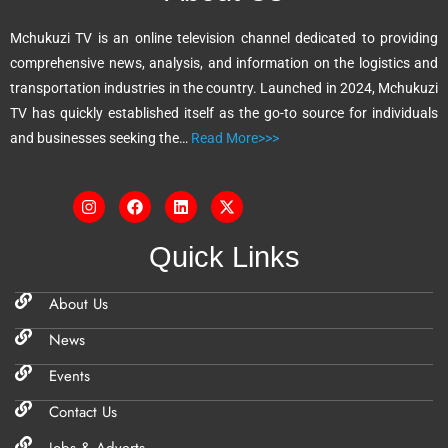
t
Mchukuzi TV is an online television channel dedicated to providing
i
comprehensive news, analysis, and information on the logistics and
v
transportation industries in the country. Launched in 2024, Mchukuzi
e
TV has quickly established itself as the go-to source for individuals
:
and businesses seeking the…
Read More>>>
Quick Links
About Us
News
Events
Contact Us
Jobs & Adverts