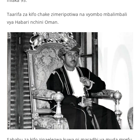
miaka 95.
Taarifa za kifo chake zimeripotiwa na vyombo mbalimbali
vya Habari nchini Oman.
Sababu za kifo zinaelezwa kuwa ni maradhi ya muda mrefu