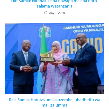
Dkt Samia: Nitahakikisha nawapa maisha bora,
salama Watanzania
May 1, 2026
Rais Samia: Hatutavumilia uzembe, ubadhirifu wa
mali za umma