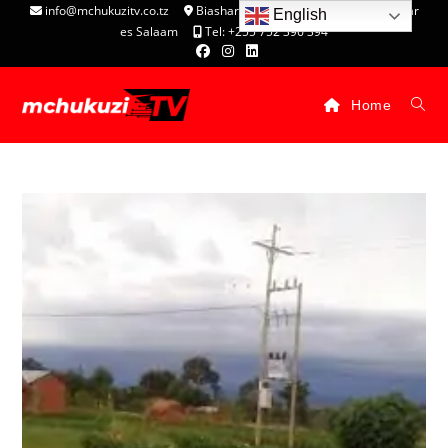
info@mchukuzitv.co.tz
Biashara Complex - P.O. Box 25074, Dar
English
es Salaam
Tel: +255 752 396 394
Home