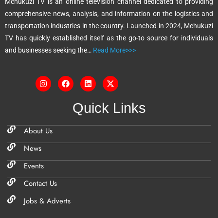
Mchukuzi TV is an online television channel dedicated to providing
i
comprehensive news, analysis, and information on the logistics and
v
transportation industries in the country. Launched in 2024, Mchukuzi
e
TV has quickly established itself as the go-to source for individuals
:
and businesses seeking the…
Read More>>>
Quick Links
About Us
News
Events
Contact Us
Jobs & Adverts