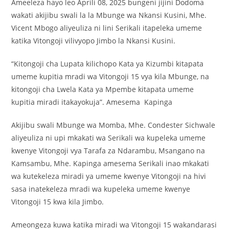
Ameeleza hayo leo Aprili 08, 2025 bungeni jijini Dodoma
wakati akijibu swali la la Mbunge wa Nkansi Kusini, Mhe.
Vicent Mbogo aliyeuliza ni lini Serikali itapeleka umeme
katika Vitongoji vilivyopo Jimbo la Nkansi Kusini.
“Kitongoji cha Lupata kilichopo Kata ya Kizumbi kitapata
umeme kupitia mradi wa Vitongoji 15 vya kila Mbunge, na
kitongoji cha Lwela Kata ya Mpembe kitapata umeme
kupitia miradi itakayokuja”. Amesema Kapinga
Akijibu swali Mbunge wa Momba, Mhe. Condester Sichwale
aliyeuliza ni upi mkakati wa Serikali wa kupeleka umeme
kwenye Vitongoji vya Tarafa za Ndarambu, Msangano na
Kamsambu, Mhe. Kapinga amesema Serikali inao mkakati
wa kutekeleza miradi ya umeme kwenye Vitongoji na hivi
sasa inatekeleza mradi wa kupeleka umeme kwenye
Vitongoji 15 kwa kila Jimbo.
Ameongeza kuwa katika miradi wa Vitongoji 15 wakandarasi