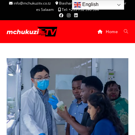
info@mchukuzitv.co.tz
Biashara Complex - P.O. Box 25074, Dar
English
es Salaam
Tel: +255 752 396 394
Home