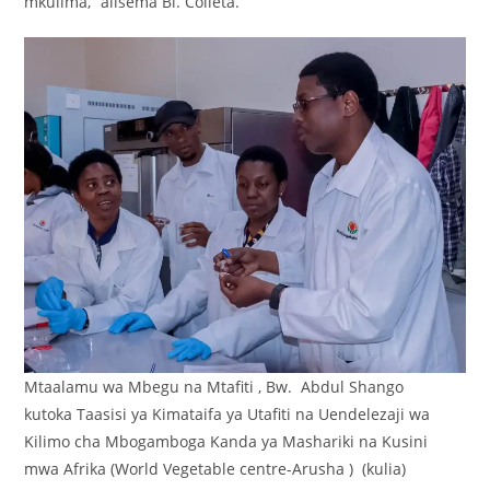
mkulima,” alisema Bi. Colleta.
Mtaalamu wa Mbegu na Mtafiti , Bw. Abdul Shango
kutoka Taasisi ya Kimataifa ya Utafiti na Uendelezaji wa
Kilimo cha Mbogamboga Kanda ya Mashariki na Kusini
mwa Afrika (World Vegetable centre-Arusha ) (kulia)