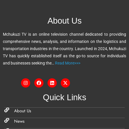
r
n
About Us
a
t
Mchukuzi TV is an online television channel dedicated to providing
i
comprehensive news, analysis, and information on the logistics and
v
transportation industries in the country. Launched in 2024, Mchukuzi
e
TV has quickly established itself as the go-to source for individuals
:
and businesses seeking the…
Read More>>>
Quick Links
About Us
News