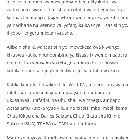
akielezea namna wanavyopima mbegu iliyokufa kwa
wataalamu wanaojihusisha na utafiti wa mbegu kwenye
kilimo cha mbogamboga wkaati wa mafunzo ya siku tatu
ya nadharia na vitendo yaliyofanyika kwenye Taasisi hiyo,
iliyopo Tengeru mkoani Arusha.
Alibainisha kuwa taasisi hiyo imewekeza kwa kiwango
kikubwa katika miundombinu ya kisasa ikiwemo maabara
na benki ya vinasaba ya mbegu ambazo hukusanywa
kutoka ndani na nje ya nchi kwa ajili ya utafiti wa kina.
Katika kipindi cha wiki mbili , WorldVeg iliendesha awamu
mbili za mafunzo maalumu juu ya mbinu bora za
ukusanyaji, uhifadhi, na uhuishaji wa mbegu, ambapo
wataalamu kutoka vyuo vikuu na taasisi mbalimbali kama
Chuo Kikuu cha Dar es Salaam, Chuo Kikuu cha Kilimo
Sokoine (SUA), TPHPA na TARI walihudhuria.
Mafunzo hayo yalifundishwa na wataalamu kutoka makao