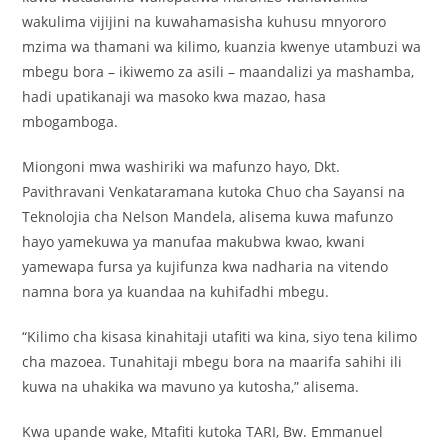
wakulima vijijini na kuwahamasisha kuhusu mnyororo
mzima wa thamani wa kilimo, kuanzia kwenye utambuzi wa
mbegu bora – ikiwemo za asili – maandalizi ya mashamba,
hadi upatikanaji wa masoko kwa mazao, hasa
mbogamboga.
Miongoni mwa washiriki wa mafunzo hayo, Dkt.
Pavithravani Venkataramana kutoka Chuo cha Sayansi na
Teknolojia cha Nelson Mandela, alisema kuwa mafunzo
hayo yamekuwa ya manufaa makubwa kwao, kwani
yamewapa fursa ya kujifunza kwa nadharia na vitendo
namna bora ya kuandaa na kuhifadhi mbegu.
“Kilimo cha kisasa kinahitaji utafiti wa kina, siyo tena kilimo
cha mazoea. Tunahitaji mbegu bora na maarifa sahihi ili
kuwa na uhakika wa mavuno ya kutosha,” alisema.
Kwa upande wake, Mtafiti kutoka TARI, Bw. Emmanuel