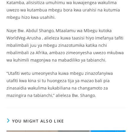
Katamba, alisisitiza umuhimu wa kuwajengea wakulima
uwezo wa kutambua mbegu bora kwa urahisi na kutumia
mbegu hizo kwa usahihi.
Naye Bw. Abdul Shango, Mtaalamu wa Mbegu kutoka
WorldVeg-Arusha , alieleza kuwa taasisi hiyo imefanya tafiti
mbalimbali juu ya mbegu zinazotumika katika nchi
mbalimbali za Afrika, ambazo zimeonyesha uwezo mkubwa
wa kuhimili magonjwa na mabadiliko ya tabianchi.
“Utafiti wetu umeonyesha kuwa mbegu zinazofanyiwa
utafiti kwa kina si tu huongeza tija ya mazao bali pia
zinasaidia wakulima kukabiliana na changamoto za
mazingira na tabianchi,” alieleza Bw. Shango.
YOU MIGHT ALSO LIKE