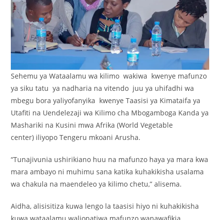
Sehemu ya Wataalamu wa kilimo wakiwa kwenye mafunzo
ya siku tatu ya nadharia na vitendo juu ya uhifadhi wa
mbegu bora yaliyofanyika kwenye Taasisi ya Kimataifa ya
Utafiti na Uendelezaji wa Kilimo cha Mbogamboga Kanda ya
Mashariki na Kusini mwa Afrika (World Vegetable
center) iliyopo Tengeru mkoani Arusha.
“Tunajivunia ushirikiano huu na mafunzo haya ya mara kwa
mara ambayo ni muhimu sana katika kuhakikisha usalama
wa chakula na maendeleo ya kilimo chetu,” alisema.
Aidha, alisisitiza kuwa lengo la taasisi hiyo ni kuhakikisha
kuwa wataalamu waliopatiwa mafunzo wanawafikia