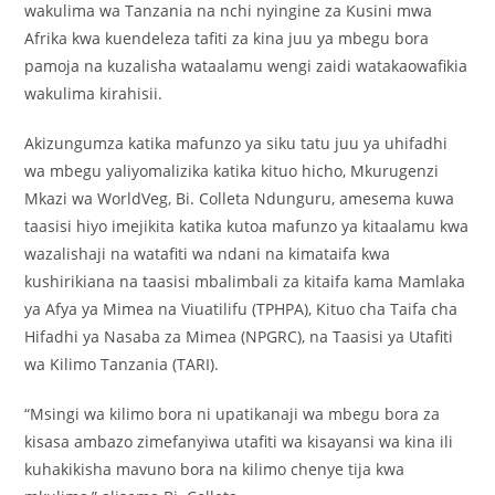
wakulima wa Tanzania na nchi nyingine za Kusini mwa
Afrika kwa kuendeleza tafiti za kina juu ya mbegu bora
pamoja na kuzalisha wataalamu wengi zaidi watakaowafikia
wakulima kirahisii.
Akizungumza katika mafunzo ya siku tatu juu ya uhifadhi
wa mbegu yaliyomalizika katika kituo hicho, Mkurugenzi
Mkazi wa WorldVeg, Bi. Colleta Ndunguru, amesema kuwa
taasisi hiyo imejikita katika kutoa mafunzo ya kitaalamu kwa
wazalishaji na watafiti wa ndani na kimataifa kwa
kushirikiana na taasisi mbalimbali za kitaifa kama Mamlaka
ya Afya ya Mimea na Viuatilifu (TPHPA), Kituo cha Taifa cha
Hifadhi ya Nasaba za Mimea (NPGRC), na Taasisi ya Utafiti
wa Kilimo Tanzania (TARI).
“Msingi wa kilimo bora ni upatikanaji wa mbegu bora za
kisasa ambazo zimefanyiwa utafiti wa kisayansi wa kina ili
kuhakikisha mavuno bora na kilimo chenye tija kwa