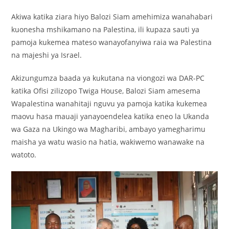
Akiwa katika ziara hiyo Balozi Siam amehimiza wanahabari
kuonesha mshikamano na Palestina, ili kupaza sauti ya
pamoja kukemea mateso wanayofanyiwa raia wa Palestina
na majeshi ya Israel.
Akizungumza baada ya kukutana na viongozi wa DAR-PC
katika Ofisi zilizopo Twiga House, Balozi Siam amesema
Wapalestina wanahitaji nguvu ya pamoja katika kukemea
maovu hasa mauaji yanayoendelea katika eneo la Ukanda
wa Gaza na Ukingo wa Magharibi, ambayo yamegharimu
maisha ya watu wasio na hatia, wakiwemo wanawake na
watoto.