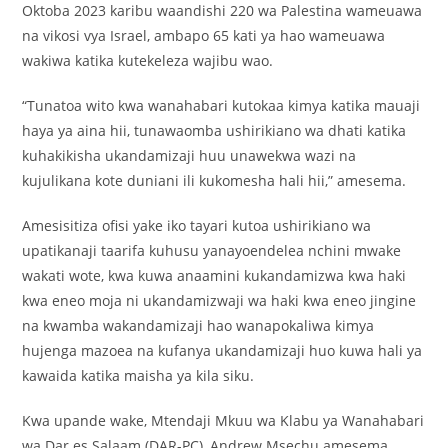
Oktoba 2023 karibu waandishi 220 wa Palestina wameuawa
na vikosi vya Israel, ambapo 65 kati ya hao wameuawa
wakiwa katika kutekeleza wajibu wao.
“Tunatoa wito kwa wanahabari kutokaa kimya katika mauaji
haya ya aina hii, tunawaomba ushirikiano wa dhati katika
kuhakikisha ukandamizaji huu unawekwa wazi na
kujulikana kote duniani ili kukomesha hali hii,” amesema.
Amesisitiza ofisi yake iko tayari kutoa ushirikiano wa
upatikanaji taarifa kuhusu yanayoendelea nchini mwake
wakati wote, kwa kuwa anaamini kukandamizwa kwa haki
kwa eneo moja ni ukandamizwaji wa haki kwa eneo jingine
na kwamba wakandamizaji hao wanapokaliwa kimya
hujenga mazoea na kufanya ukandamizaji huo kuwa hali ya
kawaida katika maisha ya kila siku.
Kwa upande wake, Mtendaji Mkuu wa Klabu ya Wanahabari
wa Dar es Salaam (DAR-PC), Andrew Msechu amesema