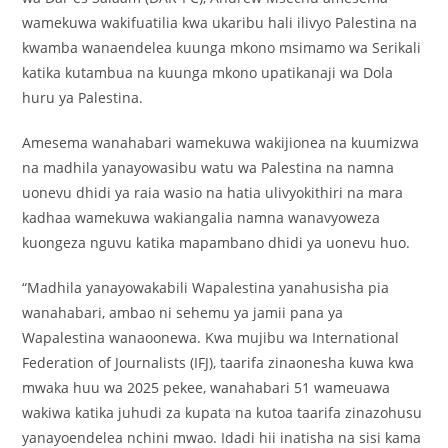
wamekuwa wakifuatilia kwa ukaribu hali ilivyo Palestina na
kwamba wanaendelea kuunga mkono msimamo wa Serikali
katika kutambua na kuunga mkono upatikanaji wa Dola
huru ya Palestina.
Amesema wanahabari wamekuwa wakijionea na kuumizwa
na madhila yanayowasibu watu wa Palestina na namna
uonevu dhidi ya raia wasio na hatia ulivyokithiri na mara
kadhaa wamekuwa wakiangalia namna wanavyoweza
kuongeza nguvu katika mapambano dhidi ya uonevu huo.
“Madhila yanayowakabili Wapalestina yanahusisha pia
wanahabari, ambao ni sehemu ya jamii pana ya
Wapalestina wanaoonewa. Kwa mujibu wa International
Federation of Journalists (IFJ), taarifa zinaonesha kuwa kwa
mwaka huu wa 2025 pekee, wanahabari 51 wameuawa
wakiwa katika juhudi za kupata na kutoa taarifa zinazohusu
yanayoendelea nchini mwao. Idadi hii inatisha na sisi kama