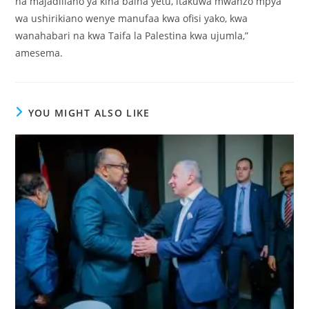
na majadiliano ya kina baina yetu, itakuwa mwanzo mpya
wa ushirikiano wenye manufaa kwa ofisi yako, kwa
wanahabari na kwa Taifa la Palestina kwa ujumla,”
amesema.
YOU MIGHT ALSO LIKE