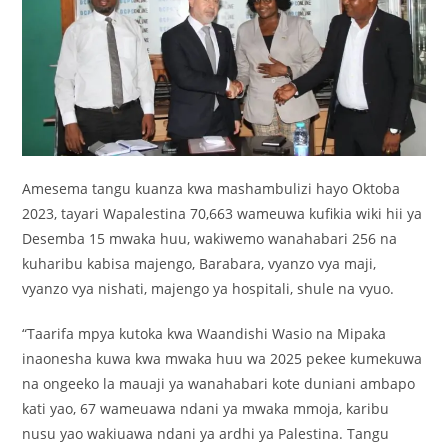
Amesema tangu kuanza kwa mashambulizi hayo Oktoba
2023, tayari Wapalestina 70,663 wameuwa kufikia wiki hii ya
Desemba 15 mwaka huu, wakiwemo wanahabari 256 na
kuharibu kabisa majengo, Barabara, vyanzo vya maji,
vyanzo vya nishati, majengo ya hospitali, shule na vyuo.
“Taarifa mpya kutoka kwa Waandishi Wasio na Mipaka
inaonesha kuwa kwa mwaka huu wa 2025 pekee kumekuwa
na ongeeko la mauaji ya wanahabari kote duniani ambapo
kati yao, 67 wameuawa ndani ya mwaka mmoja, karibu
nusu yao wakiuawa ndani ya ardhi ya Palestina. Tangu