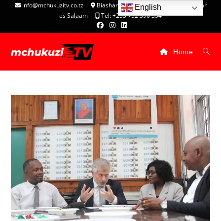
info@mchukuzitv.co.tz
Biashara Complex - P.O. Box 25074, Dar
English
es Salaam
Tel: +255 752 396 394
Home