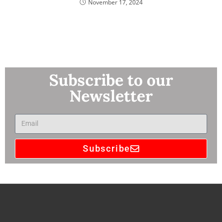
November 17, 2024
Subscribe to our
Newsletter
Subscribe
A
l
t
e
r