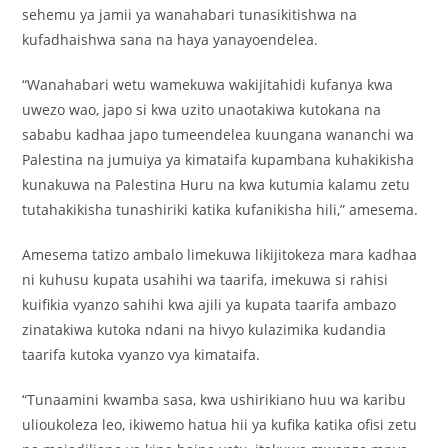
sehemu ya jamii ya wanahabari tunasikitishwa na
kufadhaishwa sana na haya yanayoendelea.
“Wanahabari wetu wamekuwa wakijitahidi kufanya kwa
uwezo wao, japo si kwa uzito unaotakiwa kutokana na
sababu kadhaa japo tumeendelea kuungana wananchi wa
Palestina na jumuiya ya kimataifa kupambana kuhakikisha
kunakuwa na Palestina Huru na kwa kutumia kalamu zetu
tutahakikisha tunashiriki katika kufanikisha hili,” amesema.
Amesema tatizo ambalo limekuwa likijitokeza mara kadhaa
ni kuhusu kupata usahihi wa taarifa, imekuwa si rahisi
kuifikia vyanzo sahihi kwa ajili ya kupata taarifa ambazo
zinatakiwa kutoka ndani na hivyo kulazimika kudandia
taarifa kutoka vyanzo vya kimataifa.
“Tunaamini kwamba sasa, kwa ushirikiano huu wa karibu
ulioukoleza leo, ikiwemo hatua hii ya kufika katika ofisi zetu