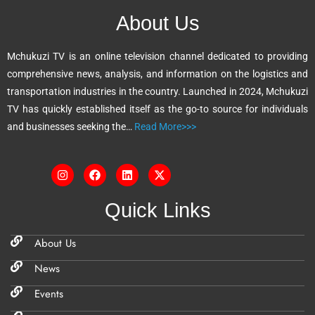
n
About Us
a
t
Mchukuzi TV is an online television channel dedicated to providing
i
comprehensive news, analysis, and information on the logistics and
v
transportation industries in the country. Launched in 2024, Mchukuzi
e
TV has quickly established itself as the go-to source for individuals
:
and businesses seeking the…
Read More>>>
Quick Links
About Us
News
Events