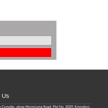
t Us
a Complex, along Mwinyijuma Road, Plot No. 5029, Kinondoni,