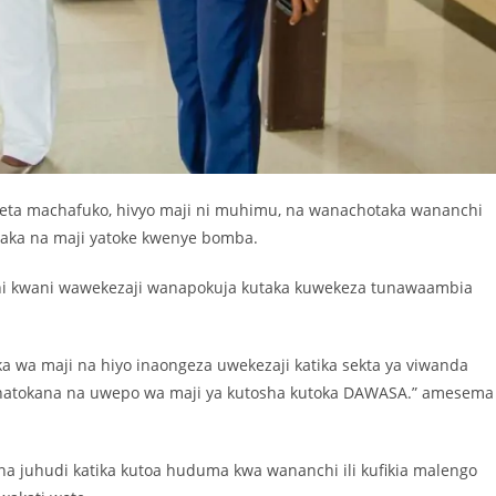
eta machafuko, hivyo maji ni muhimu, na wanachotaka wananchi
aka na maji yatoke kwenye bomba.
 kwani wawekezaji wanapokuja kutaka kuwekeza tunawaambia
a wa maji na hiyo inaongeza uwekezaji katika sekta ya viwanda
kunatokana na uwepo wa maji ya kutosha kutoka DAWASA.” amesema
 juhudi katika kutoa huduma kwa wananchi ili kufikia malengo