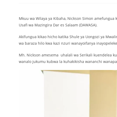
Mkuu wa Wilaya ya Kibaha, Nickson Simon amefungua ki
Usafi wa Mazingira Dar es Salaam (DAWASA).
Akifungua kikao hicho katika Shule ya Uongozi ya Mw
wa baraza hilo kwa kazi nzuri wanayoifanya inayopele
Mh. Nickson amesema uhalali wa Serikali kuendelea 
wanalo jukumu kubwa la kuhakikisha wananchi wanapata 