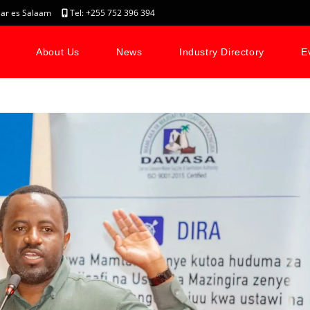
, Dar es Salaam
Tel: +255 752 396 394
About Us
News
Industry Directory
E