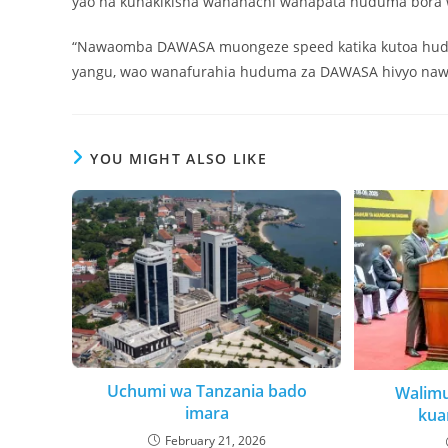
yao na kuhakikisha wananachi wanapata huduma bora w
“Nawaomba DAWASA muongeze speed katika kutoa hudum
yangu, wao wanafurahia huduma za DAWASA hivyo naw
YOU MIGHT ALSO LIKE
Uchumi wa Tanzania bado
Walimu
imara
kua
February 21, 2026