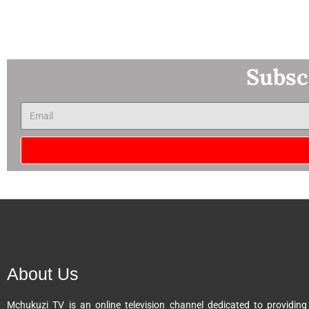
Subsc
A
l
t
e
r
n
About Us
a
t
Mchukuzi TV is an online television channel dedicated to providing