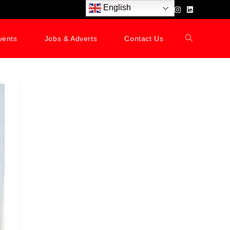
English
vents
Jobs & Adverts
Contact Us