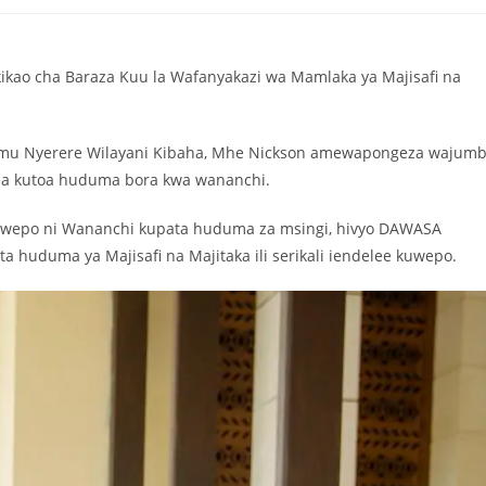
kao cha Baraza Kuu la Wafanyakazi wa Mamlaka ya Majisafi na
alimu Nyerere Wilayani Kibaha, Mhe Nickson amewapongeza wajum
kea kutoa huduma bora kwa wananchi.
kuwepo ni Wananchi kupata huduma za msingi, hivyo DAWASA
huduma ya Majisafi na Majitaka ili serikali iendelee kuwepo.