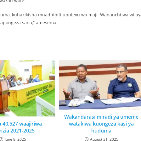
akati wote.
a, kuhakikisha mnadhibiti upotevu wa maji. Wananchi wa wilay
apongeza sana,” amesema.
Wakandarasi miradi ya umeme
 40,527 waajiriwa
watakiwa kuongeza kasi ya
nzia 2021-2025
huduma
June 8, 2025
August 31, 2025