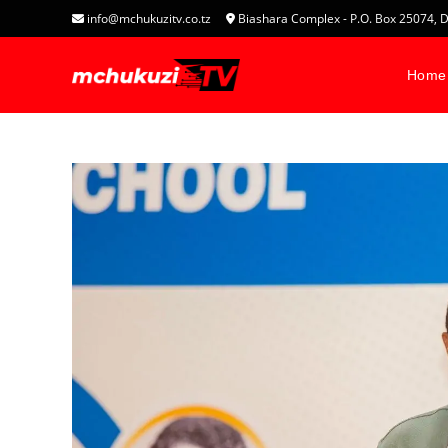
info@mchukuzitv.co.tz
Biashara Complex - P.O. Box 25074
Home