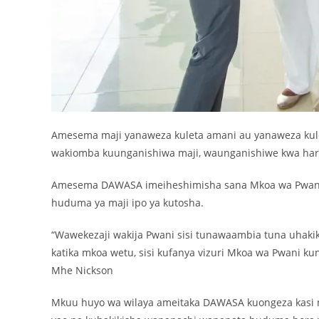
Amesema maji yanaweza kuleta amani au yanaweza kul
wakiomba kuunganishiwa maji, waunganishiwe kwa har
Amesema DAWASA imeiheshimisha sana Mkoa wa Pwani
huduma ya maji ipo ya kutosha.
“Wawekezaji wakija Pwani sisi tunawaambia tuna uhakik
katika mkoa wetu, sisi kufanya vizuri Mkoa wa Pwani 
Mhe Nickson
Mkuu huyo wa wilaya ameitaka DAWASA kuongeza kasi na