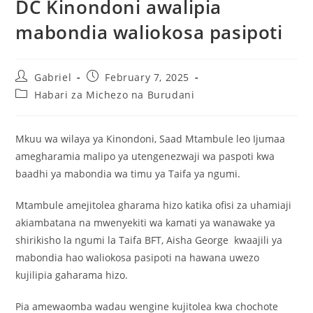
DC Kinondoni awalipia
mabondia waliokosa pasipoti
Gabriel
February 7, 2025
Habari za Michezo na Burudani
Mkuu wa wilaya ya Kinondoni, Saad Mtambule leo Ijumaa
amegharamia malipo ya utengenezwaji wa paspoti kwa
baadhi ya mabondia wa timu ya Taifa ya ngumi.
Mtambule amejitolea gharama hizo katika ofisi za uhamiaji
akiambatana na mwenyekiti wa kamati ya wanawake ya
shirikisho la ngumi la Taifa BFT, Aisha George kwaajili ya
mabondia hao waliokosa pasipoti na hawana uwezo
kujilipia gaharama hizo.
Pia amewaomba wadau wengine kujitolea kwa chochote