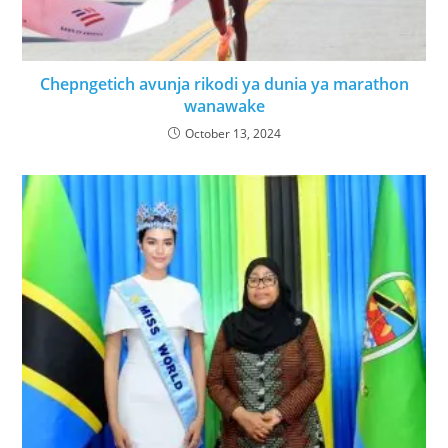
Chepngetich avunja rikodi ya dunia ya marathon
wanawake
October 13, 2024