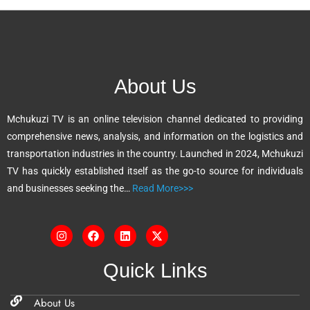
l
t
e
r
n
About Us
a
t
Mchukuzi TV is an online television channel dedicated to providing
i
comprehensive news, analysis, and information on the logistics and
v
transportation industries in the country. Launched in 2024, Mchukuzi
e
TV has quickly established itself as the go-to source for individuals
:
and businesses seeking the…
Read More>>>
Quick Links
About Us