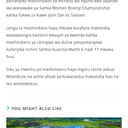
yalifanyika mashindano ya mchezo wa ngumi kwa upande
wa wanawake ya Samia Women Boxing Championship
katika fukwe za Kawe jijini Dar es Salaam.
Lengo la mashindano hayo ilikuwa kutafuta mabondia
watakaoingia kambini kwaajili ya kwenda katika
mashindano ya ubingwa wa dunia yanayotarajiwa
kufanyika nchini Serbia kuanzia Machi 6 hadi 17 mwaka
huu.
Siku ya mwisho ya mashindano hayo mgeni rasmi alikua
Mtambule na alitoa ahadi ya kuwasaidia mabondia hao na
leo ametekeleza.
YOU MIGHT ALSO LIKE