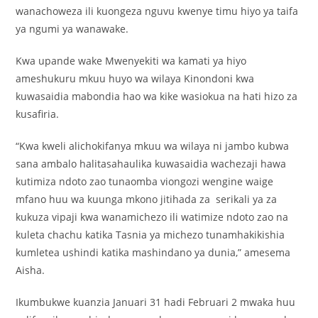
wanachoweza ili kuongeza nguvu kwenye timu hiyo ya taifa
ya ngumi ya wanawake.
Kwa upande wake Mwenyekiti wa kamati ya hiyo
ameshukuru mkuu huyo wa wilaya Kinondoni kwa
kuwasaidia mabondia hao wa kike wasiokua na hati hizo za
kusafiria.
“Kwa kweli alichokifanya mkuu wa wilaya ni jambo kubwa
sana ambalo halitasahaulika kuwasaidia wachezaji hawa
kutimiza ndoto zao tunaomba viongozi wengine waige
mfano huu wa kuunga mkono jitihada za serikali ya za
kukuza vipaji kwa wanamichezo ili watimize ndoto zao na
kuleta chachu katika Tasnia ya michezo tunamhakikishia
kumletea ushindi katika mashindano ya dunia,” amesema
Aisha.
Ikumbukwe kuanzia Januari 31 hadi Februari 2 mwaka huu