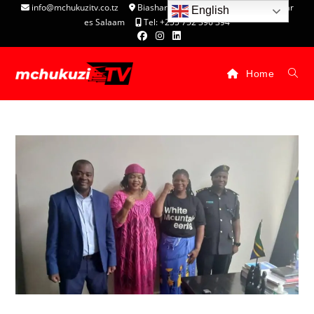
info@mchukuzitv.co.tz
Biashara Complex - P.O. Box 25074, Dar
English
es Salaam
Tel: +255 752 396 394
Home