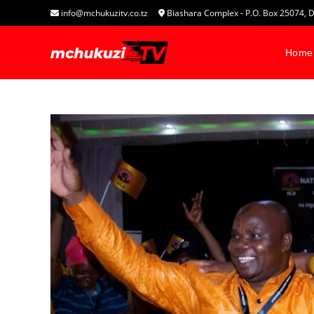
info@mchukuzitv.co.tz
Biashara Complex - P.O. Box 25074
Home