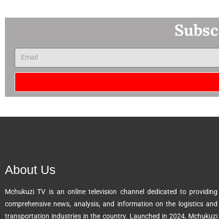
Subsc
A
l
t
e
r
n
About Us
a
t
Mchukuzi TV is an online television channel dedicated to providing
i
comprehensive news, analysis, and information on the logistics and
v
transportation industries in the country. Launched in 2024, Mchukuzi