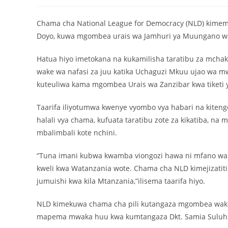
Chama cha National League for Democracy (NLD) kime
Doyo, kuwa mgombea urais wa Jamhuri ya Muungano wa
Hatua hiyo imetokana na kukamilisha taratibu za mch
wake wa nafasi za juu katika Uchaguzi Mkuu ujao wa
kuteuliwa kama mgombea Urais wa Zanzibar kwa tiketi
Taarifa iliyotumwa kwenye vyombo vya habari na kiten
halali vya chama, kufuata taratibu zote za kikatiba,
mbalimbali kote nchini.
“Tuna imani kubwa kwamba viongozi hawa ni mfano wa
kweli kwa Watanzania wote. Chama cha NLD kimejizatiti
jumuishi kwa kila Mtanzania,”ilisema taarifa hiyo.
NLD kimekuwa chama cha pili kutangaza mgombea wake
mapema mwaka huu kwa kumtangaza Dkt. Samia Suluh