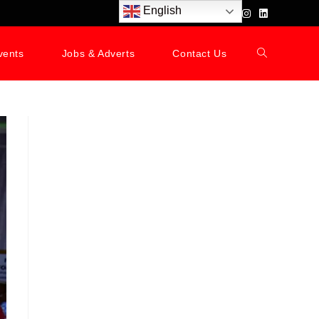
English
vents
Jobs & Adverts
Contact Us