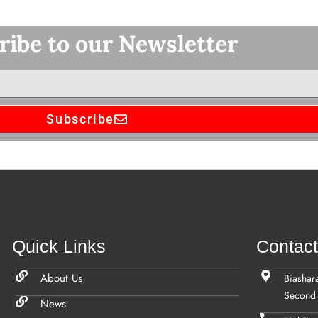
ribe to our Newsletter
Subscribe
Quick Links
Contac
About Us
Biashar
Second 
News