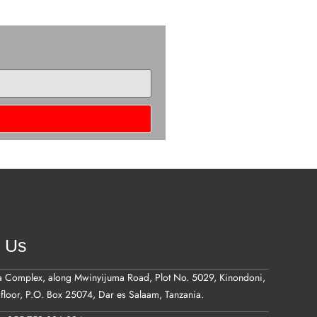
t Us
a Complex, along Mwinyijuma Road, Plot No. 5029, Kinondoni,
floor, P.O. Box 25074, Dar es Salaam, Tanzania.