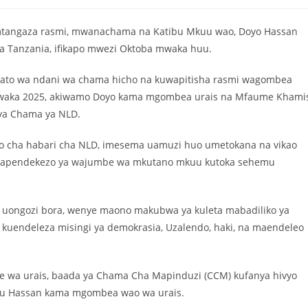
mtangaza rasmi, mwanachama na Katibu Mkuu wao, Doyo Hassan
 Tanzania, ifikapo mwezi Oktoba mwaka huu.
akato wa ndani wa chama hicho na kuwapitisha rasmi wagombea
 mwaka 2025, akiwamo Doyo kama mgombea urais na Mfaume Khami
 ya Chama ya NLD.
go cha habari cha NLD, imesema uamuzi huo umetokana na vikao
 na mapendekezo ya wajumbe wa mkutano mkuu kutoka sehemu
 uongozi bora, wenye maono makubwa ya kuleta mabadiliko ya
 kuendeleza misingi ya demokrasia, Uzalendo, haki, na maendeleo
 wa urais, baada ya Chama Cha Mapinduzi (CCM) kufanya hivyo
u Hassan kama mgombea wao wa urais.