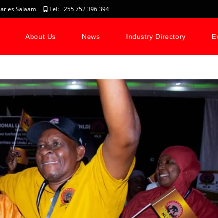
, Dar es Salaam
Tel: +255 752 396 394
About Us
News
Industry Directory
E